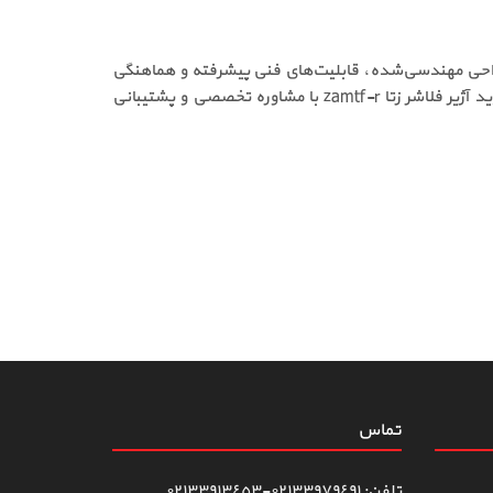
ر دارند. طراحی مهندسی‌شده، قابلیت‌های فنی پیشرفته و هماهنگی
کامل با سیستم‌های zeta، این محصول را به گزینه‌ای ایده‌آل در سیستم‌های اعلام حریق آدرس‌پذیر تبدیل کرده است. اگر قصد خرید آژیر فلاشر زتا zamtf-r با مشاوره تخصصی و پشتیبانی
تماس
تلفن: ٠٢١٣٣٩٧٩٤٩١-٠٢١٣٣٩١٣٤٥٣