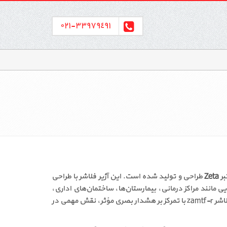
٣٣٩٧٩٤٩١-٠٢١
Zeta
طراحی و تولید شده است. این آژیر فلاشر با طراحی
 مانند مراکز درمانی، بیمارستان‌ها، ساختمان‌های اداری،
مراکز آموزشی، هتل‌ها و فضاهای عمومی خاص، استفاده از هشدارهای صوتی شدید می‌تواند ایجاد مزاحمت کند؛ به همین دلیل آژیر فلاشر zamtf-r با تمرکز بر هشدار بصری مؤثر، نقش مهمی در