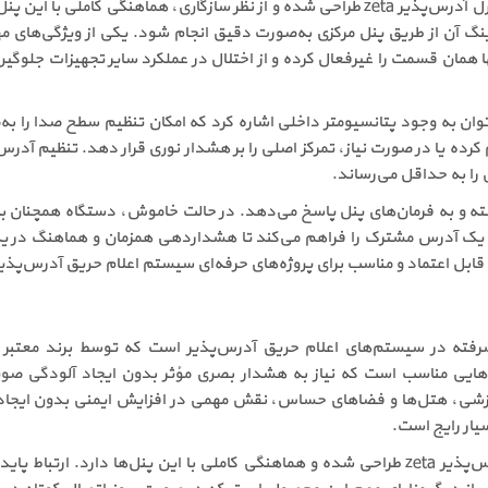
آژیر فلاشر زتا zamtf-r برای کار با طیف کاملی از پنل‌های کنترل آدرس‌پذیر zeta طراحی شده و 
گ آن از طریق پنل مرکزی به‌صورت دقیق انجام شود. یکی از ویژگی‌های مهم
 همان قسمت را غیرفعال کرده و از اختلال در عملکرد سایر تجهیزات جلوگیری
ر قابلیت‌های کلیدی آژیر فلاشر زتا مدل zamtf-r می‌توان به وجود پتانسیومتر داخلی اشاره کرد که امکان
 را به حداقل می‌رساند.
zamtf-r رفتار صوتی عادی داشته و به فرمان‌های پنل پاسخ می‌دهد. در حالت خاموش، دستگ
وی یک آدرس مشترک را فراهم می‌کند تا هشداردهی همزمان و هماهنگ در 
ایی مناسب است که نیاز به هشدار بصری مؤثر بدون ایجاد آلودگی صوتی د
آموزشی، هتل‌ها و فضاهای حساس، نقش مهمی در افزایش ایمنی بدون ایجاد م
این آژیر فلاشر برای کار با طیف کاملی از پنل‌های کنترل آدرس‌پذیر zeta طراحی شده و هماهنگی کامل