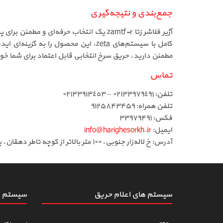
جمع‌بندی و نتیجه‌گیری
آژیر فلاشر زتا zamtf-r یک انتخاب حرفه‌
مطمئن دارید، حریق سرخ انتخابی قابل اعتماد برای شما خو
تماس
تلفن: ٠٢١٣٣٩٧٩٤٩١ – ٠٢١٣٣٩١٣٤٥٣
تلفن همراه: ۹۱۲۵۸۴۳۴۵۹
فکس: ۳۳۹۷۹۴۹۱
ایمیل:
info@harighesorkh.ir
آدرس: خ لاله‌زار جنوبی، ١٠٠ متر بالاتر از کوچه تاطر دهقان، پاساژ ١١٠، طبقه دوم، لاین وسط، جنب آسانسور، پلاک ٣٦
سیستم های اعلام حریق
سیستم ه