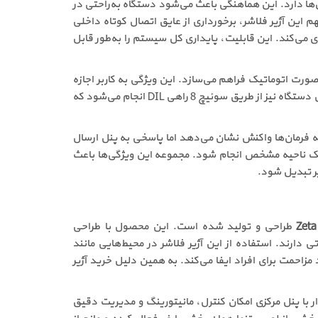
از نظر سازگاری، هماهنگی کاملی با این پنل‌ها دارد. این هماهنگی باعث می‌شود دستگاه به‌راحتی در
 این آژیر فلاشر، برخورداری از عایق اتصال کوتاه داخلی
 می‌کند. این قابلیت، پایداری کل سیستم را به‌طور قابل
 تنظیم سطح صدا را به‌صورت اتوماتیک فراهم می‌سازد. این ویژگی به کاربر اجازه
می‌دهد شدت صوت آژیر را متناسب با شرایط محیطی تنظیم کرده یا در صورت نیاز، تمرکز اصلی را بر هشدار نوری قرار دهد. تنظیم آدرس دستگاه نیز از طریق سوئیچ 8 راهی DIL انجام می‌شود که
اه همچنان به فرمان‌ها واکنش نشان می‌دهد اما پاسخی به پنل ارسال
یک ناحیه مشخص انجام شود. مجموعه این ویژگی‌ها باعث
Zeta
طراحی و تولید شده است. این محصول با طراحی
ارند. استفاده از این آژیر فلاشر در محیط‌هایی مانند
زاحمت برای افراد ایفا می‌کند. به همین دلیل خرید آژیر
ی با این پنل‌ها دارد. ارتباط پایدار با پنل مرکزی امکان کنترل، مانیتورینگ و مدیریت دقیق