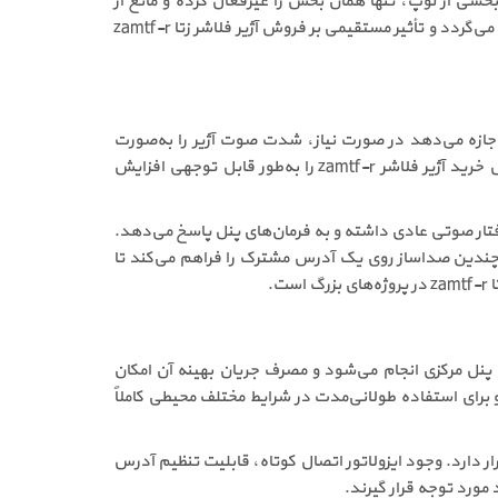
خشی از لوپ، تنها همان بخش را غیرفعال کرده و مانع از
اختلال در عملکرد سایر تجهیزات می‌شود. این ویژگی باعث افزایش پایداری سیستم و کاهش ریسک از کار افتادن کل شبکه اعلام حریق می‌گردد و تأثیر مستقیمی بر فروش آژیر فلاشر زتا zamtf-r
 این ویژگی به کاربر اجازه می‌دهد در صورت نیاز، شدت صوت آژیر را به‌صورت
اتوماتیک تنظیم کرده یا تمرکز اصلی را بر هشدار نوری قرار دهد. این موضوع در فضاهایی که حفظ سکوت اهمیت بالایی دارد، ارزش خرید آژیر فلاشر zamtf-r را به‌طور قابل توجهی افزایش
 حالت روشن، آژیر رفتار صوتی عادی داشته و به فرمان‌های پنل پاسخ می‌دهد.
چندین صدا‌ساز روی یک آدرس مشترک را فراهم می‌کند تا
.
ز طریق پنل مرکزی انجام می‌شود و مصرف جریان بهینه آن امکان
 برای استفاده طولانی‌مدت در شرایط مختلف محیطی کاملاً
ر دارد. وجود ایزولاتور اتصال کوتاه، قابلیت تنظیم آدرس