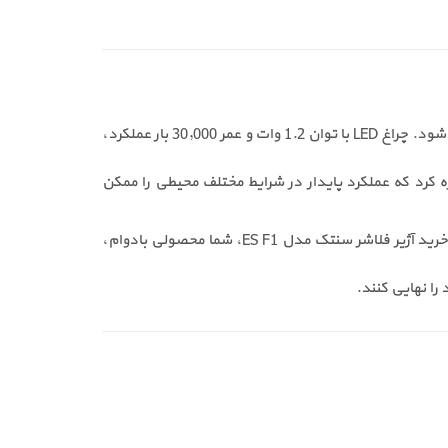
یکی از مهم‌ترین ویژگی‌های این مدل، ترکیب هشدار نوری و صوتی قدرتمند است که موجب واکنش سریع افراد در زمان بروز حریق می‌شود. چراغ LED با توان 1.2 وات و عمر 30,000 بار عملکرد،
توان به محدوده دمای کاری وسیع بین منفی 10 تا مثبت 55 درجه سانتی‌گراد اشاره کرد که عملکرد پایدار در شرایط مختلف محیطی را ممکن
این محصول با بدنه مقاوم و طراحی زیبا در ابعاد 185×130×70 میلی‌متر تولید شده و قابلیت نصب آسان در انواع محیط‌ها را دارد. با خرید آژیر فلاشر سنتک مدل ES F1، شما محصولی بادوام،
 را نهایی کنند.