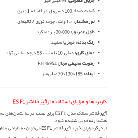
جریان مصرفی:
95 میلی‌آمپر
شدت صدا:
100 دسی‌بل در فاصله 1 متری
نور هشدار:
1.2 وات، چرخه نوری 2 ثانیه‌ای
طول عمر نور:
30,000 بار عملکرد
رنگ بدنه:
قرمز یا سفید
دمای کاری:
منفی 10 تا مثبت 55 درجه سانتی‌گراد
رطوبت محیطی مجاز:
≤95% RH
ابعاد:
185×130×70 میلی‌متر
کاربردها و مزایای استفاده از آژیر فلاشر ES F1
هشدار به‌خوبی شنیده شود.
از دیگر مزایای خرید آژیر فلاشر ES F1 می‌توان به طراحی مقاوم در برابر رطوبت، عمر طولانی چراغ و سازگاری با تمامی کنترل پنل‌های اعلام حریق اشاره کرد.