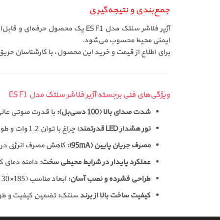
جمع‌بندی و نتیجه‌گیری
آژیر فلاشر سنتک مدل ES F1 یک مح
ایمنی محیط محسوب می‌شود.
برای اطلاع از قیمت و خرید این محصول، با کارشناسان ح
ویژگی‌های فنی برجسته آژیر فلاشر سنتک مدل ES F1
شدت صدای بالا (100 دسی‌بل):
با قدرت صوتی عالی
نور هشدار LED قدرتمند:
چراغ با توان 1.2 وات و طول عمر بالا موجب صرفه‌جویی در انرژی و هشداردهی مؤثر حتی در شرایط نور کم می‌شود.
مصرف جریان پایین (95mA):
کاهش مصرف انرژی در کن
عملکرد پایدار در شرایط محیطی سخت:
دامنه دمای کاری وسیع (-10 تا 55 درجه) و مقاومت در براب
طراحی فشرده و نصب آسان:
ابعاد مناسب (185×130×70 mm) و ساختار سبک، نصب سریع و ایمن را در هر مکان ممکن می‌سازد.
کیفیت ساخت بالا از برند
سنتک
:
تضمین کیفیت و طول 