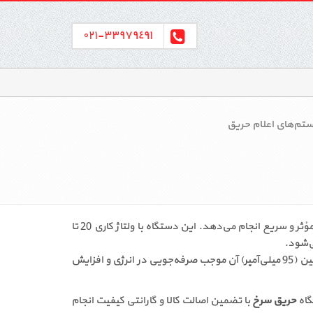
٣٣٩٧٩٤٩١-٠٢١
ستم‌های اعلام حریق
آژیر فلاشر سنتک مدل ES F1 یکی از تجهیزات مهم سیستم اعلام حریق است که با ترکیب هشدار صوتی و نوری، اعلام خطر را به‌صورت مؤثر و سریع انجام می‌دهد. این دستگاه با ولتاژ کاری 20 تا
خرید آژیر فلاشر سنتک مدل ES F1 برای افزایش ایمنی ساختمان‌ها توصیه می‌شود، زیرا طراحی مقاوم، عملکرد پایدار و مصرف جریان پایین (95 میلی‌آمپر) آن موجب صرفه‌جویی در انرژی و افزایش
حریق سرخ
با تضمین اصالت کالا و گارانتی کیفیت انجام