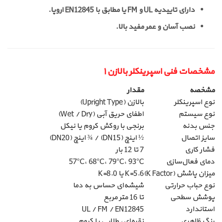
دارای تاییدیه UL و FM یا مطابق با EN12845 اروپا.
نصب آسان و عمر مفید بالا.
مشخصات فنی اسپرینکلر بالا‌زن ۱
مشخصه
مقدار
نوع اسپرینکلر
بالا‌زن (Upright Type)
نوع سیستم
اطفای حریق آبی (Wet / Dry)
جنس بدنه
برنجی با روکش کروم یا نیکل
سایز اتصال
½ اینچ (DN15) / ¾ اینچ (DN20)
فشار کاری
7 تا 12 بار
دمای فعال‌سازی
57°C، 68°C، 79°C، 93°C
میزان پاشش (K Factor)
K=5.6 یا K=8.0
نوع حباب حرارتی
شیشه‌ای حساس به دما
پوشش سطحی
تا 16 متر مربع
استاندارد
UL / FM / EN12845
رنگ ظاهری
نقره‌ای، طلایی یا کروم