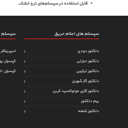
قابل استفاده در سیستم‌های تر و خشک.
سیستم های اعلام حریق
سیستم ه
دتکتور دودی
اسپرینکلر 
دتکتور حرارتی
کپسول پو
دتکتور ترکیبی
کپسول co
دتکتور گاز شهری
دتکتور گازی مونواکسید کربن
بیم دتکتور
دتکتور شعله