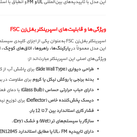
این مدل با تاییدیه‌های بین‌المللی
UL و FM
و انطباق با است
ویژگی‌ها و قابلیت‌های اسپرینکلر بغل‌زن FSC
اسپرینکلر بغل‌زن FSC به‌عنوان یکی از اجزای کلیدی سیستم اطفای حریق، به‌صورت
این مدل معمولاً در
پارکینگ‌ها، راهروها، اتاق‌های کوچک، 
ویژگی‌های اصلی این اسپرینکلر عبارت‌اند از:
طراحی دیواری (Side Wall Type)
برای پاشش آب از کن
بدنه برنجی با روکش نیکل یا کروم
برای مقاومت در بر
دارای حباب حرارتی حساس (Glass Bulb)
با دمای فعال‌سازی متنو
دیسک پخش‌کننده خاص (Deflector)
برای توزیع نیم
فشار کاری استاندارد بین 7 تا 12 بار.
سازگار با سیستم‌های تر (Wet) و خشک (Dry).
دارای تاییدیه UL، FM یا مطابق استاندارد EN12845.