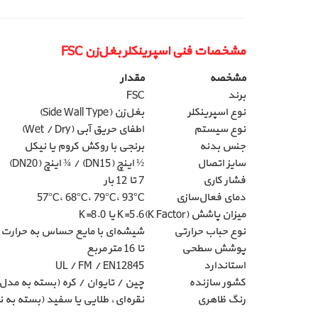
مشخصات فنی اسپرینکلر بغل‌زن FSC
مشخصه
مقدار
برند
FSC
نوع اسپرینکلر
بغل‌زن (Side Wall Type)
نوع سیستم
اطفای حریق آبی (Wet / Dry)
جنس بدنه
برنجی با روکش کروم یا نیکل
سایز اتصال
½ اینچ (DN15) / ¾ اینچ (DN20)
فشار کاری
7 تا 12 بار
دمای فعال‌سازی
57°C، 68°C، 79°C، 93°C
میزان پاشش (K Factor)
K=5.6 یا K=8.0
نوع حباب حرارتی
شیشه‌ای با مایع حساس به حرارت
پوشش سطحی
تا 16 متر مربع
استاندارد
UL / FM / EN12845
کشور سازنده
چین / تایوان / کره (بسته به مدل
رنگ ظاهری
نقره‌ای، طلایی یا سفید (بسته به 