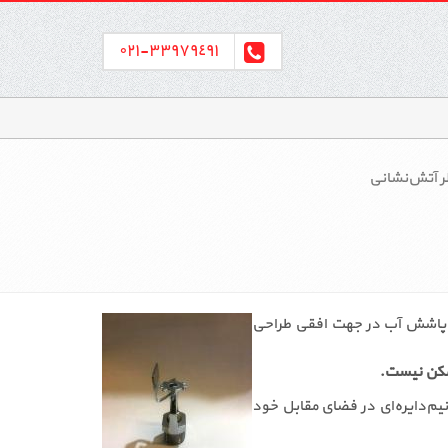
٣٣٩٧٩٤٩١-٠٢١
ر آتش‌نشانی
 و پاشش آب در جهت افقی طراحی
ممکن نیست.
رت نیم‌دایره‌ای در فضای مقابل خود