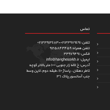
تماس
تلفن: ٠٢١٣٣٩٧٩٤٩١-٠٢١٣٣٩١٣٤٥٣
تلفن همراه: ۹۱۲۵۸۴۳۴۵۹
فکس: ۳۳۹۷۹۴۹۱
ایمیل: info@harighesorkh.ir
آدرس: خ لاله زار جنوبی ١٠٠ متر بالاتر کوچه
تاطر دهقان، پاساژ ١١٠،طبقه دوم،لاین وسط
جنب آسانسور پلاک ٣٦