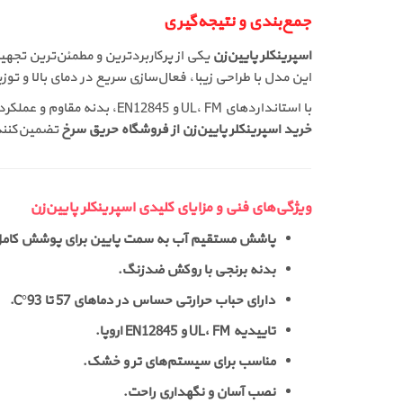
جمع‌بندی و نتیجه‌گیری
اسپرینکلر پایین‌زن
یکی از پرکاربردترین و مطمئن‌ترین تج
این مدل با طراحی زیبا، فعال‌سازی سریع در دمای بالا و ت
با استانداردهای UL، FM و EN12845، بدنه مقاوم و عملکرد قابل اعتماد،
خرید اسپرینکلر پایین‌زن از فروشگاه حریق سرخ
تضمین‌کنند
ویژگی‌های فنی و مزایای کلیدی اسپرینکلر پایین‌زن
پاشش مستقیم آب به سمت پایین برای پوشش کامل
بدنه برنجی با روکش ضدزنگ.
دارای حباب حرارتی حساس در دماهای 57 تا 93°C.
تاییدیه UL، FM و EN12845 اروپا.
مناسب برای سیستم‌های تر و خشک.
نصب آسان و نگهداری راحت.