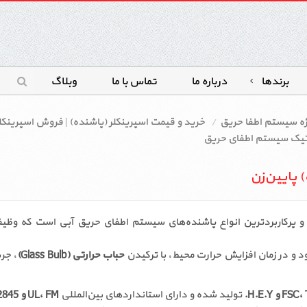
برندها
درباره ما
تماس با ما
وبلاگ
ژه سیستم اطفا حریق
خرید و قیمت اسپرینکلر (پاشنده) | فروش اسپرینکل
ماتیک سیستم اطفای حریق
 پایین‌زن
 و پرکاربردترین انواع پاشنده‌های سیستم اطفای حریق آبی است که وظی
و در زمان افزایش حرارت محیط، با ترکیدن
حباب حرارتی (Glass Bulb)
، جر
 H.E.Y.
تولید شده و دارای استانداردهای بین‌المللی
UL، FM و EN12845 اروپا