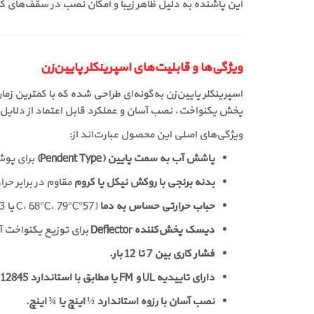
این پاشنده به دلیل ظاهر زیبا و امکان نصب در سقف‌های کا
ویژگی‌ها و قابلیت‌های اسپرینکلر پایین‌زن
اسپرینکلر پایین‌زن به‌گونه‌ای طراحی شده که با کمترین زما
پخش یکنواخت، نصب آسان و عملکرد قابل اعتماد از دلایل
ویژگی‌های اصلی این محصول عبارت‌اند از:
پاشش آب به سمت پایین (Pendent Type)
برای پوش
بدنه برنجی با روکش نیکل یا کروم
مقاوم در برابر حر
حباب حرارتی حساس به دما
(57°C، 68°C، 79°C یا 93°C).
دیسک پخش‌کننده Deflector
برای توزیع یکنواخت 
فشار کاری بین 7 تا 12 بار.
دارای تاییدیه UL و FM یا مطابق با استاندارد EN12845 اروپا.
نصب آسان با رزوه استاندارد ½ اینچ یا ¾ اینچ.