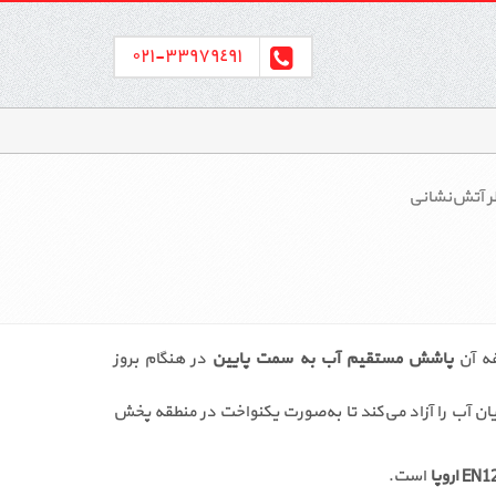
٣٣٩٧٩٤٩١-٠٢١
ر آتش‌نشانی
فه آن
پاشش مستقیم آب به سمت پایین
در هنگام بروز
یان آب را آزاد می‌کند تا به‌صورت یکنواخت در منطقه پخش
است.