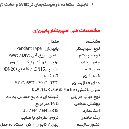
قابلیت استفاده در سیستم‌های تر (Wet) و خشک (Dry).
مشخصات فنی اسپرینکلر پایین‌زن
مشخصه
مقدار
نوع اسپرینکلر
پایین‌زن (Pendent Type)
نوع سیستم
اطفای حریق آبی (Wet / Dry)
جنس بدنه
برنجی با روکش نیکل یا کروم
سایز اتصال
½ اینچ (DN15) / ¾ اینچ (DN20)
فشار کاری
7 تا 12 بار
دمای فعال‌سازی
57°C، 68°C، 79°C، 93°C
میزان پاشش (K Factor)
K=5.6 یا K=8.0
نوع حباب حرارتی
شیشه‌ای با مایع حساس به دما
پوشش سطحی
تا 16 متر مربع
استاندارد
UL / FM / EN12845
رنگ ظاهری
کروم، نقره‌ای یا طلایی
کشور سازنده
چین / تایوان / کره (بسته به مدل