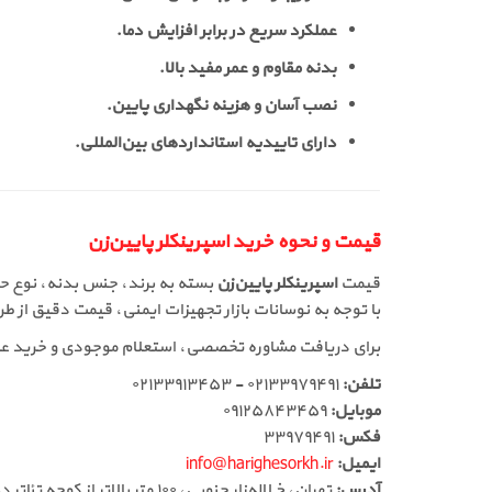
عملکرد سریع در برابر افزایش دما.
بدنه مقاوم و عمر مفید بالا.
نصب آسان و هزینه نگهداری پایین.
دارای تاییدیه استانداردهای بین‌المللی.
قیمت و نحوه خرید اسپرینکلر پایین‌زن
قیمت
اسپرینکلر پایین‌زن
بسته به برند، جنس بدنه، نوع ح
با توجه به نوسانات بازار تجهیزات ایمنی، قیمت دقیق از ط
برای دریافت مشاوره تخصصی، استعلام موجودی و خرید ع
تلفن:
۰۲۱۳۳۹۷۹۴۹۱ - ۰۲۱۳۳۹۱۳۴۵۳
موبایل:
۰۹۱۲۵۸۴۳۴۵۹
فکس:
۳۳۹۷۹۴۹۱
ایمیل:
info@harighesorkh.ir
آدرس:
تهران، خ لاله‌زار جنوبی، ۱۰۰ متر بالاتر از کوچه تئاتر دهقان، پاساژ ۱۱۰، طبقه دوم، لاین وسط، جنب آسانسور، پلاک ۳۶