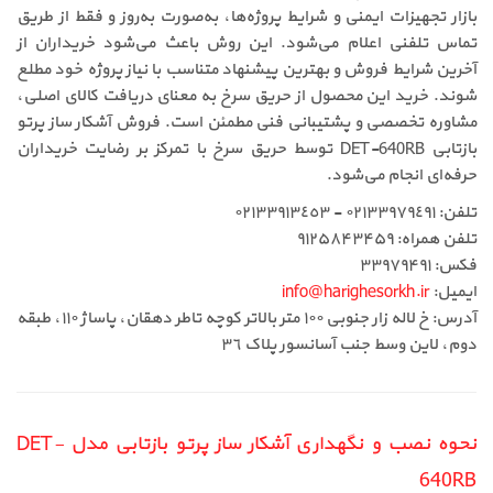
بازار تجهیزات ایمنی و شرایط پروژه‌ها، به‌صورت به‌روز و فقط از طریق
تماس تلفنی اعلام می‌شود. این روش باعث می‌شود خریداران از
آخرین شرایط فروش و بهترین پیشنهاد متناسب با نیاز پروژه خود مطلع
شوند. خرید این محصول از حریق سرخ به معنای دریافت کالای اصلی،
مشاوره تخصصی و پشتیبانی فنی مطمئن است. فروش آشکار ساز پرتو
بازتابی DET-640RB توسط حریق سرخ با تمرکز بر رضایت خریداران
حرفه‌ای انجام می‌شود.
تلفن: ٠٢١٣٣٩٧٩٤٩١ - ٠٢١٣٣٩١٣٤٥٣
تلفن همراه: ۹۱۲۵۸۴۳۴۵۹
فکس: ۳۳۹۷۹۴۹۱
ایمیل:
info@harighesorkh.ir
آدرس: خ لاله زار جنوبی ١٠٠ متر بالاتر کوچه تاطر دهقان، پاساژ ١١٠، طبقه
دوم، لاین وسط جنب آسانسور پلاک ٣٦
نحوه نصب و نگهداری آشکار ساز پرتو بازتابی مدل DET-
640RB