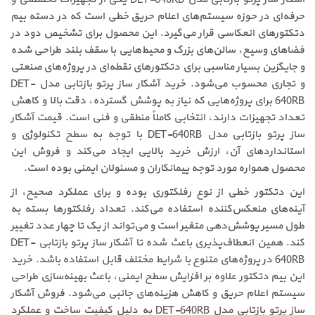
حرفه‌ای در حوزه سیستم‌های اعلام حریق خطی است که در دسته بیم
دتکتورهای انعکاسی قرار می‌گیرد. این محصول برای تشخیص دود در
فضاهای وسیع، سالن‌های بزرگ و محیط‌هایی با سقف بلند طراحی شده
و جایگزین بسیار مناسبی برای دتکتورهای نقطه‌ای در پروژه‌های صنعتی
و تجاری محسوب می‌شود. خرید آشکار ساز پرتو بازتابی مدل DET-
640RB برای پروژه‌هایی که نیاز به پوشش گسترده، دقت بالا و کاهش
تعداد تجهیزات دارند، انتخابی کاملاً منطقی و فنی است. قیمت آشکار
ساز پرتو بازتابی مدل DET-640RB با توجه به سطح تکنولوژی و
استانداردهای آن، ارزش خرید بالایی ایجاد می‌کند و فروش این
محصول همواره مورد توجه پیمانکاران و مسئولان ایمنی بوده است.
این دتکتور خطی از نوع رفلکتوری بوده و برای عملکرد صحیح، از
آینه‌های منعکس‌کننده استفاده می‌کند. تعداد رفلکتورها بسته به
طول مسیر پوشش‌دهی متغیر است و می‌تواند از یک تا چهار عدد تغییر
کند. همین انعطاف‌پذیری باعث شده تا آشکار ساز پرتو بازتابی DET-
640RB در پروژه‌های متنوع با شرایط مختلف قابل استفاده باشد. خرید
این بیم دتکتور علاوه بر افزایش سطح ایمنی، باعث بهینه‌سازی طراحی
سیستم اعلام حریق و کاهش هزینه‌های جانبی می‌شود. فروش آشکار
ساز پرتو بازتابی مدل DET-640RB به دلیل کیفیت ساخت و عملکرد