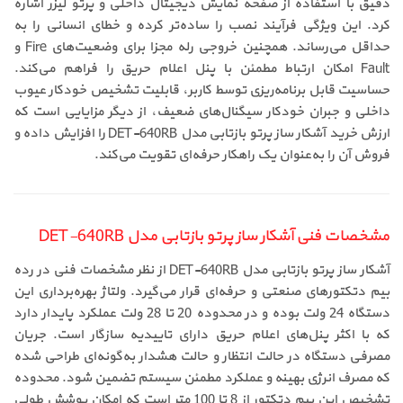
دقیق با استفاده از صفحه نمایش دیجیتال داخلی و پرتو لیزر اشاره
کرد. این ویژگی فرآیند نصب را ساده‌تر کرده و خطای انسانی را به
حداقل می‌رساند. همچنین خروجی رله مجزا برای وضعیت‌های Fire و
Fault امکان ارتباط مطمئن با پنل اعلام حریق را فراهم می‌کند.
حساسیت قابل برنامه‌ریزی توسط کاربر، قابلیت تشخیص خودکار عیوب
داخلی و جبران خودکار سیگنال‌های ضعیف، از دیگر مزایایی است که
ارزش خرید آشکار ساز پرتو بازتابی مدل DET-640RB را افزایش داده و
فروش آن را به‌عنوان یک راهکار حرفه‌ای تقویت می‌کند.
مشخصات فنی آشکار ساز پرتو بازتابی مدل DET-640RB
آشکار ساز پرتو بازتابی مدل DET-640RB از نظر مشخصات فنی در رده
بیم دتکتورهای صنعتی و حرفه‌ای قرار می‌گیرد. ولتاژ بهره‌برداری این
دستگاه 24 ولت بوده و در محدوده 20 تا 28 ولت عملکرد پایدار دارد
که با اکثر پنل‌های اعلام حریق دارای تاییدیه سازگار است. جریان
مصرفی دستگاه در حالت انتظار و حالت هشدار به‌گونه‌ای طراحی شده
که مصرف انرژی بهینه و عملکرد مطمئن سیستم تضمین شود. محدوده
تشخیص این بیم دتکتور از 8 تا 100 متر است که امکان پوشش طولی