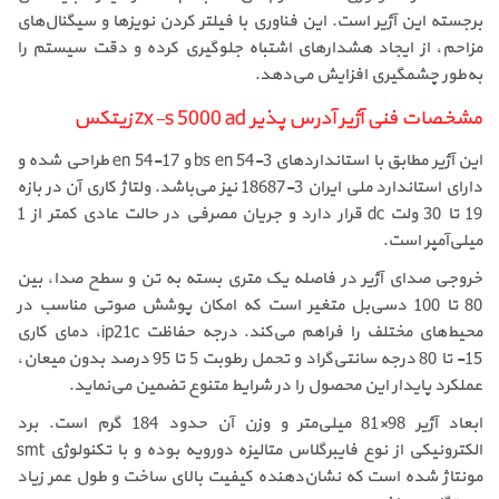
برجسته این آژیر است. این فناوری با فیلتر کردن نویزها و سیگنال‌های
مزاحم، از ایجاد هشدارهای اشتباه جلوگیری کرده و دقت سیستم را
به‌طور چشمگیری افزایش می‌دهد.
مشخصات فنی آژیر آدرس پذیر zx-s 5000 ad زیتکس
این آژیر مطابق با استانداردهای bs en 54-3 و en 54-17 طراحی شده و
دارای استاندارد ملی ایران 3-18687 نیز می‌باشد. ولتاژ کاری آن در بازه
19 تا 30 ولت dc قرار دارد و جریان مصرفی در حالت عادی کمتر از 1
میلی‌آمپر است.
خروجی صدای آژیر در فاصله یک متری بسته به تن و سطح صدا، بین
80 تا 100 دسی‌بل متغیر است که امکان پوشش صوتی مناسب در
محیط‌های مختلف را فراهم می‌کند. درجه حفاظت ip21c، دمای کاری
15- تا 80 درجه سانتی‌گراد و تحمل رطوبت 5 تا 95 درصد بدون میعان،
عملکرد پایدار این محصول را در شرایط متنوع تضمین می‌نماید.
ابعاد آژیر 98×81 میلی‌متر و وزن آن حدود 184 گرم است. برد
الکترونیکی از نوع فایبرگلاس متالیزه دورویه بوده و با تکنولوژی smt
مونتاژ شده است که نشان‌دهنده کیفیت بالای ساخت و طول عمر زیاد