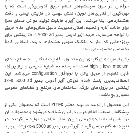
حرفه‌ای در حوزه سیستم‌های اعلام حریق آدرس‌پذیر است که با
بهره‌گیری از فناوری‌های نوین، نقش مهمی در افزایش ایمنی و دقت
هشداردهی ایفا می‌کند. این آژیر با قابلیت تولید دو تن صدای مجزا
برای حالات آلارم و تخلیه، امکان مدیریت دقیق سناریوهای اعلام حریق
را فراهم می‌سازد. خرید آژیر آدرس پذیر zx-s 5000 ad زیتکس برای
پروژه‌هایی که نیاز به تفکیک صوتی هشدارها دارند، انتخابی کاملاً
تخصصی محسوب می‌شود.
یکی از مزیت‌های کلیدی این محصول، قابلیت انتخاب سه سطح صدای
low، medium و high است که بسته به شرایط محیطی و نیاز پروژه،
قابل تنظیم از طریق پانل یا نرم‌افزار configuration می‌باشد. این
انعطاف‌پذیری باعث شده فروش آژیر آدرس پذیر zx-s 5000 ad
زیتکس در پروژه‌های بزرگ، ساختمان‌های مرتفع و فضاهای عمومی
بسیار رایج باشد.
این محصول از تولیدات برند معتبر
ZITEX
است که به‌عنوان یکی از
پیشگامان صنعت اعلام حریق در ایران شناخته می‌شود و محصولات آن
بر اساس استانداردهای ملی و بین‌المللی طراحی و تولید می‌گردند. در
نتیجه، هنگام بررسی قیمت آژیر آدرس پذیر zx-s 5000 ad زیتکس باید