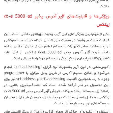
به سطح بالای تکنولوژی، کیفیت ساخت و پشتیبانی فنی آن توجه ویژه
داشت.
ویژگی‌ها و قابلیت‌های آژیر آدرس پذیر zx-s 5000 ad
زیتکس
یکی از مهم‌ترین ویژگی‌های این آژیر، وجود ایزولاتور داخلی است. این
قابلیت باعث می‌شود در صورت بروز اتصال کوتاه در مسیر سیم‌کشی
لوپ، عملکرد سایر تجهیزات سیستم اعلام حریق بدون اختلال ادامه
یابد. خرید آژیر آدرس پذیر zx-s 5000 ad زیتکس از این نظر،
تضمین‌کننده پایداری و یکپارچگی سیستم در شرایط بحرانی است.
آدرس‌دهی در این آژیر به‌صورت نرم‌افزاری (soft addressing) انجام
می‌شود و امکان تنظیم آدرس از طریق پانل مرکزی یا programmer
وجود دارد. همچنین قابلیت self-addressing و set address نیز برای
این محصول در نظر گرفته شده است که انعطاف‌پذیری بالایی در
راه‌اندازی سیستم ایجاد می‌کند. فروش آژیر آدرس پذیر zx-s 5000 ad
زیتکس به دلیل همین سهولت در پیکربندی، در میان طراحان و مجریان
سیستم‌های لوپی بسیار محبوب است.
استفاده از تکنولوژی حذف آلارم‌های کاذب (f.a.p) از دیگر قابلیت‌های