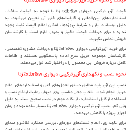
قیمت و نحوه خرید آژیر ترکیبی دیواری zxtbr&w زتا
قیمت آژیر ترکیبی دیواری zxtbr&w زتا با توجه به کیفیت ساخت،
استانداردهای بین‌المللی و قابلیت‌های فنی آن تعیین می‌شود. به
دلیل نوسانات بازار و شرایط پروژه‌ها، امکان اعلام قیمت ثابت وجود
ندارد و برای دریافت قیمت دقیق و به‌روز، لازم است با کارشناسان
فروش تماس بگیرید.
برای خرید آژیر ترکیبی دیواری zxtbr&w زتا و دریافت مشاوره تخصصی،
کارشناسان مجموعه حریق سرخ آماده پاسخگویی هستند و اطلاعات
کامل درباره فروش این محصول را در اختیار شما قرار می‌دهند.
نحوه نصب و نگهداری آژیر ترکیبی دیواری zxtbr&w زتا
نصب این آژیر باید مطابق دستورالعمل‌های فنی و استانداردهای اعلام
حریق انجام شود. انتخاب محل مناسب روی دیوار، رعایت ارتفاع نصب و
استفاده از کابل استاندارد، از نکات مهم در نصب صحیح است. به دلیل
وزن کم، نصب آژیر ترکیبی دیواری zxtbr&w زتا بسیار ساده بوده و زمان
اجرای پروژه را کاهش می‌دهد.
برای نگهداری، انجام تست‌های دوره‌ای، بررسی عملکرد فلاشر و صدای
آژیر و اطمینان از سلامت اتصالات توصیه می‌شود. این اقدامات باعث