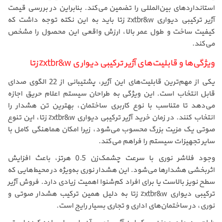
استانداردهای بین‌المللی را تضمین می‌کند. بنابراین در بررسی قیمت
آژیر ترکیبی دیواری zxtbr&w زتا باید به این نکته توجه داشت که
کیفیت ساخت و طول عمر بالا، ارزش واقعی این محصول را مشخص
می‌کند.
ویژگی‌ها و قابلیت‌های آژیر ترکیبی دیواری zxtbr&w زتا
یکی از مهم‌ترین قابلیت‌های این آژیر، پشتیبانی از 22 الگوی صدای
قابل انتخاب است. این ویژگی به طراحان سیستم اعلام حریق اجازه
می‌دهد تا متناسب با نوع کاربری ساختمان، بهترین تن هشدار را
انتخاب کنند. در زمان خرید آژیر ترکیبی دیواری zxtbr&w زتا، این تنوع
صوتی یک مزیت بزرگ محسوب می‌شود، زیرا امکان هماهنگی کامل با
سایر تجهیزات سیستم را فراهم می‌کند.
وجود فلاشر نوری با سرعت چشمک‌زن 0.5 هرتز، باعث افزایش
اثربخشی هشدارها می‌شود. این هشدار نوری به‌ویژه در محیط‌هایی که
سطح نویز بالاست یا برای افراد کم‌شنوا اهمیت زیادی دارد. فروش آژیر
ترکیبی دیواری zxtbr&w زتا به دلیل همین ترکیب هشدار صوتی و
نوری، در ساختمان‌های اداری و تجاری بسیار رایج است.