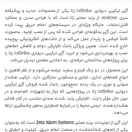
آژیر ترکیبی دیواری zxtbr&w زتا یکی از محصولات جدید و پیشرفته
سری xtratone از برند معتبر زتا است که با طراحی مدرن و عملکرد
قابل‌اعتماد، جایگاه ویژه‌ای در سیستم‌های اعلام حریق پیدا کرده
است. این آژیر به‌گونه‌ای طراحی شده که پس از نصب اولیه، به‌صورت
کاملاً فیکس و پایدار عمل می‌کند و از حالت‌های الکترونیکی پیچیده
خارج شده است. همین ویژگی باعث افزایش دوام و کاهش خطاهای
نصب و بهره‌برداری می‌شود و خرید آژیر ترکیبی دیواری zxtbr&w زتا را
برای پروژه‌های ساختمانی حرفه‌ای، به انتخابی مطمئن تبدیل می‌کند.
این محصول در دو رنگ قرمز و سفید عرضه می‌شود و از نظر ظاهری با
انواع فضاهای اداری، تجاری و مسکونی سازگاری دارد. ترکیب هشدار
صوتی و نوری در یک بدنه جمع‌وجور، باعث شده فروش آژیر ترکیبی
دیواری zxtbr&w زتا در پروژه‌هایی که نیاز به تجهیزات کم‌حجم و در
عین حال مؤثر دارند، افزایش یابد. شدت صدای مناسب در کنار فلاشر
هشداردهنده، ایمنی محیط را در شرایط اضطراری به‌طور چشمگیری ارتقا
می‌دهد.
این آژیر از تولیدات برند معتبر
Zeta Alarm Systems
است که به‌عنوان
یکی از نام‌های شناخته‌شده در صنعت اعلام حریق، کیفیت و انطباق با