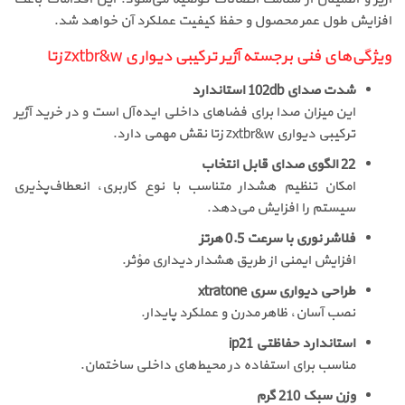
افزایش طول عمر محصول و حفظ کیفیت عملکرد آن خواهد شد.
ویژگی‌های فنی برجسته آژیر ترکیبی دیواری zxtbr&w زتا
شدت صدای 102db استاندارد
این میزان صدا برای فضاهای داخلی ایده‌آل است و در خرید آژیر
ترکیبی دیواری zxtbr&w زتا نقش مهمی دارد.
22 الگوی صدای قابل انتخاب
امکان تنظیم هشدار متناسب با نوع کاربری، انعطاف‌پذیری
سیستم را افزایش می‌دهد.
فلاشر نوری با سرعت 0.5 هرتز
افزایش ایمنی از طریق هشدار دیداری مؤثر.
طراحی دیواری سری xtratone
نصب آسان، ظاهر مدرن و عملکرد پایدار.
استاندارد حفاظتی ip21
مناسب برای استفاده در محیط‌های داخلی ساختمان.
وزن سبک 210 گرم