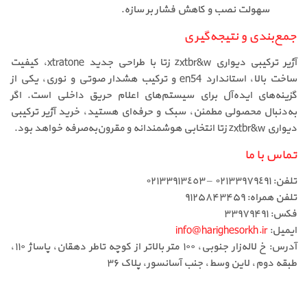
سهولت نصب و کاهش فشار بر سازه.
جمع‌بندی و نتیجه‌گیری
آژیر ترکیبی دیواری zxtbr&w زتا با طراحی جدید xtratone، کیفیت
ساخت بالا، استاندارد en54 و ترکیب هشدار صوتی و نوری، یکی از
گزینه‌های ایده‌آل برای سیستم‌های اعلام حریق داخلی است. اگر
به‌دنبال محصولی مطمئن، سبک و حرفه‌ای هستید، خرید آژیر ترکیبی
دیواری zxtbr&w زتا انتخابی هوشمندانه و مقرون‌به‌صرفه خواهد بود.
تماس با ما
تلفن: ٠٢١٣٣٩٧٩٤٩١ – ٠٢١٣٣٩١٣٤٥٣
تلفن همراه: ۹۱۲۵۸۴۳۴۵۹
فکس: ۳۳۹۷۹۴۹۱
ایمیل:
info@harighesorkh.ir
آدرس: خ لاله‌زار جنوبی، ۱۰۰ متر بالاتر از کوچه تاطر دهقان، پاساژ ۱۱۰،
طبقه دوم، لاین وسط، جنب آسانسور، پلاک ۳۶