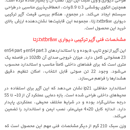
طراحی دیواری و وزن سبک این آژیر، نصب آن را بسیار ساده کرده است.
همچنین الگوی پوششی 3 تا 8.9 وات، انعطاف‌پذیری مناسبی در طراحی
سیستم ایجاد می‌کند. در مجموع، هنگام بررسی قیمت آژیر ترکیبی
دیواری zxtbr&w زتا، مجموعه این قابلیت‌ها نشان‌دهنده ارزش بالای
خرید این محصول است.
مشخصات فنی آژیر ترکیبی دیواری zxtbr&w زتا
این آژیر از نوع تایپ a بوده و با استانداردهای en54 part 3 و en54 part
23 همخوانی کامل دارد. میزان خروجی صدای آن 102db در فاصله یک
متری است که برای فضاهای داخلی کاملاً مناسب و استاندارد محسوب
می‌شود. وجود 22 تن صوتی قابل انتخاب، امکان تنظیم دقیق
هشدارها را فراهم می‌سازد.
استاندارد حفاظتی ip21 نشان می‌دهد که این آژیر برای استفاده در
محیط‌های داخلی طراحی شده است. بازه دمایی عملکرد آن از 10- تا 55
درجه سانتی‌گراد بوده و در شرایط مختلف محیطی، عملکردی پایدار
دارد. اندازه کابل 20×4 میلی‌متر، نصب ایمن و استاندارد را تضمین
می‌کند.
وزن سبک 210 گرم از دیگر مشخصات فنی مهم این محصول است که