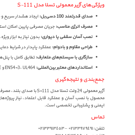
ویژگی‌های آژیر معمولی تسلا مدل S-111
صدای قدرتمند 100 دسی‌بل:
ایجاد هشدار سریع و م
مصرف انرژی مناسب:
جریان مصرفی پایین امکان استفاده از چند 
نصب آسان سقفی یا دیواری:
بدون نیاز به ابزار ویژه
طراحی مقاوم و بادوام:
عملکرد پایدار در شرایط دمای
سازگاری با سیستم‌های متعارف:
تطابق کامل با پنل‌های اعل
استانداردهای معتبر بین‌المللی:
EN54-3، UL464 و CE تضمین‌کننده کیفیت و ایمنی محصول هستند.
جمع‌بندی و نتیجه‌گیری
آژیر معمولی 24 ولت تسلا
ایمنی و پشتیبانی تخصصی است.
تماس
تلفن: ٠٢١٣٣٩٧٩٤٩١ – ٠٢١٣٣٩١٣٤٥٣