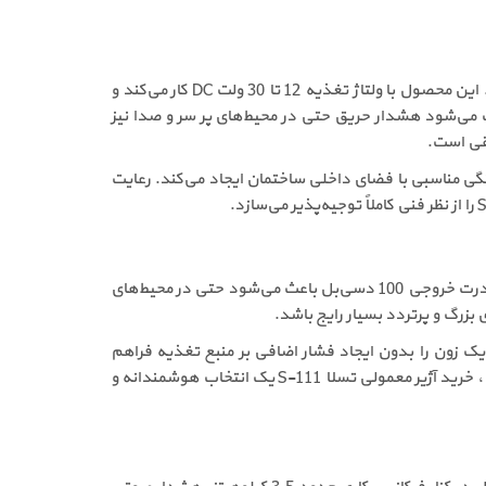
آژیر معمولی S-111 یک هشداردهنده صوتی استاندارد است که برای استفاده در سیستم‌های اعلام حریق متعارف طراحی شده است. این محصول با ولتاژ تغذیه 12 تا 30 ولت DC کار می‌کند و
ث می‌شود هشدار حریق حتی در محیط‌های پر سر و صدا نیز
نگی مناسبی با فضای داخلی ساختمان ایجاد می‌کند. رعایت
یکی از مهم‌ترین ویژگی‌های این آژیر، صدای بلند و استاندارد آن است که نقش اساسی در هشدار سریع افراد در شرایط بحرانی دارد. قدرت خروجی 100 دسی‌بل باعث می‌شود حتی در محیط‌های
5 میلی‌آمپر، امکان استفاده از چندین آژیر در یک زون را بدون ایجاد فشار اضافی بر منبع تغذیه فراهم
می‌کند. همچنین طراحی ایرانی با کیفیت بالا و پشتیبانی فنی قابل اعتماد، اطمینان خاطر بیشتری برای خریداران ایجاد می‌کند. در نتیجه، خرید آژیر معمولی تسلا S-111 یک انتخاب هوشمندانه و