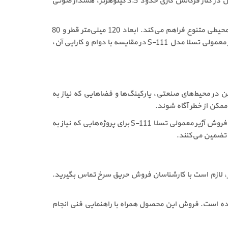
آژیر S-111 با ولتاژ تغذیه 12 تا 30 ولت DC طراحی شده و جریان مصرفی آن حدود 50 میلی‌آمپر است. قدرت خروجی صدای 100 دسی‌بل در کنار فرکانس کاری حدود 3.5 کیلوهرتز، هشدار صوتی
محدوده دمای کاری از 20- تا 60 درجه سانتی‌گراد و رطوبت کاری تا 95 درصد غیر متراکم، امکان استفاده از این محصول را در شرایط محیطی متنوع فراهم می‌کند. ابعاد 120 میلی‌متر قطر و 80
میلی‌متر ارتفاع در کنار وزن 450 گرم، نصب آسان و ایمن آژیر را ممکن می‌سازد. مجموعه این مشخصات فنی نشان می‌دهد که قیمت آژیر معمولی تسلا مدل S-111 در مقایسه با دوام و کارایی آن،
ن در محیط‌های صنعتی، پارکینگ‌ها و فضاهایی که نیاز به
مکن از خطر آگاه شوند.
از نظر مزایا، می‌توان به نصب آسان، هزینه نگهداری پایین و سازگاری کامل با پنل‌های متعارف اشاره کرد. این ویژگی‌ها باعث شده است فروش آژیر معمولی تسلا S-111 برای پروژه‌هایی که نیاز به
 تضمین می‌کنند.
دقیق و به‌روز، لازم است با کارشناسان فروش حریق سرخ تماس بگیرید.
 نظر گرفته شده است. فروش این محصول همراه با راهنمایی فنی انجام