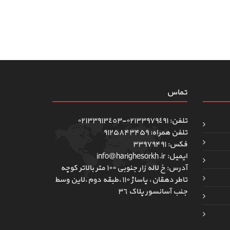
تماس
تلفن: ٠٢١٣٣٩٧٩٤٩١-٠٢١٣٣٩١٣٤٥٣
تلفن همراه: ۹۱۲۵۸۴۳۴۵۹
فکس: ۳۳۹۷۹۴۹۱
ایمیل: info@harighesorkh.ir
آدرس: خ لاله زار جنوبی ١٠٠ متر بالاتر کوچه
تاطر دهقان، پاساژ ١١٠،طبقه دوم،لاین وسط
جنب آسانسور پلاک ٣٦