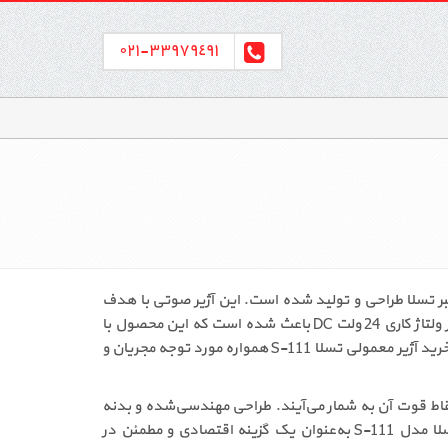
٣٣٩٧٩٤٩١-٠٢١
 شرکت معتبر تسلا طراحی و تولید شده است. این آژیر صوتی با هدف
ایجاد هشدار سریع و واضح در زمان بروز حریق، نقش کلیدی در افزایش ایمنی افراد و کاهش خسارات احتمالی ایفا می‌کند. استفاده از ولتاژ کاری 24 ولت DC باعث شده است که این محصول با
اغلب پنل‌های اعلام حریق متعارف سازگاری کامل داشته باشد و در پروژه‌های مختلف به‌راحتی مورد استفاده قرار گیرد. به همین دلیل، خرید آژیر معمولی تسلا S-111 همواره مورد توجه مجریان و
مللی از مهم‌ترین نقاط قوت آن به شمار می‌آیند. طراحی مهندسی‌شده و بدنه
مقاوم، عملکرد پایدار دستگاه را در شرایط محیطی مختلف تضمین می‌کند. این ویژگی‌ها باعث شده است که فروش آژیر معمولی تسلا مدل S-111 به‌عنوان یک گزینه اقتصادی و مطمئن در