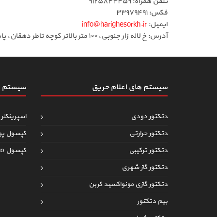
تلفن همراه: ۹۱۲۵۸۴۳۴۵۹
فکس: ۳۳۹۷۹۴۹۱
ایمیل:
info@harighesorkh.ir
آدرس: خ لاله زار جنوبی، ١٠٠ متر بالاتر کوچه تاطر دهقان، پاساژ ١١٠، طبقه دوم، لاین وسط، جنب آسانسور، پلاک ٣٦
سیستم های اعلام حریق
سیستم ه
دتکتور دودی
اسپرینکلر 
دتکتور حرارتی
کپسول پو
دتکتور ترکیبی
کپسول co
دتکتور گاز شهری
دتکتور گازی مونواکسید کربن
بیم دتکتور