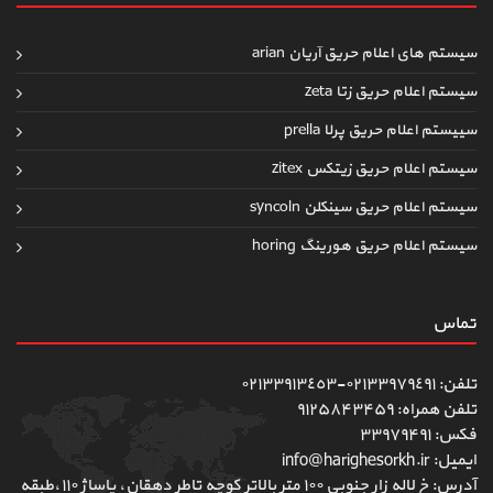
سیستم های اعلام حریق آریان arian
سیستم اعلام حریق زتا zeta
سییستم اعلام حریق پرلا prella
سیستم اعلام حریق زیتکس zitex
سیستم اعلام حریق سینکلن syncoln
سیستم اعلام حریق هورینگ horing
تماس
تلفن: ٠٢١٣٣٩٧٩٤٩١-٠٢١٣٣٩١٣٤٥٣
تلفن همراه: ۹۱۲۵۸۴۳۴۵۹
فکس: ۳۳۹۷۹۴۹۱
ایمیل: info@harighesorkh.ir
آدرس: خ لاله زار جنوبی ١٠٠ متر بالاتر کوچه تاطر دهقان، پاساژ ١١٠،طبقه