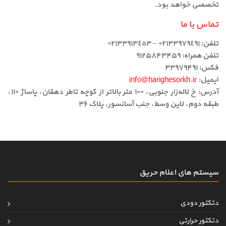
تخصصی خواهد بود.
تماس با ما
تلفن: ٠٢١٣٣٩٧٩٤٩١ – ٠٢١٣٣٩١٣٤٥٣
تلفن همراه: ۹۱۲۵۸۴۳۴۵۹
فکس: ۳۳۹۷۹۴۹۱
ایمیل:
info@harighesorkh.ir
آدرس: خ لاله‌زار جنوبی، ۱۰۰ متر بالاتر از کوچه تاطر دهقان، پاساژ ۱۱۰،
طبقه دوم، لاین وسط، جنب آسانسور، پلاک ۳۶
سیستم های اعلام حریق
دتکتور دودی
دتکتور حرارتی