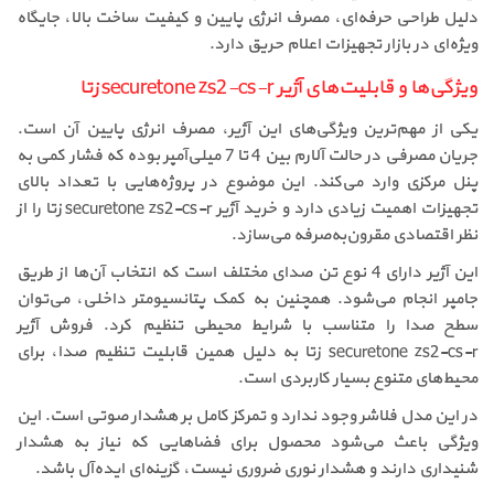
دلیل طراحی حرفه‌ای، مصرف انرژی پایین و کیفیت ساخت بالا، جایگاه
ویژه‌ای در بازار تجهیزات اعلام حریق دارد.
ویژگی‌ها و قابلیت‌های آژیر securetone zs2-cs-r زتا
یکی از مهم‌ترین ویژگی‌های این آژیر، مصرف انرژی پایین آن است.
جریان مصرفی در حالت آلارم بین 4 تا 7 میلی‌آمپر بوده که فشار کمی به
پنل مرکزی وارد می‌کند. این موضوع در پروژه‌هایی با تعداد بالای
تجهیزات اهمیت زیادی دارد و خرید آژیر securetone zs2-cs-r زتا را از
نظر اقتصادی مقرون‌به‌صرفه می‌سازد.
این آژیر دارای 4 نوع تن صدای مختلف است که انتخاب آن‌ها از طریق
جامپر انجام می‌شود. همچنین به کمک پتانسیومتر داخلی، می‌توان
سطح صدا را متناسب با شرایط محیطی تنظیم کرد. فروش آژیر
securetone zs2-cs-r زتا به دلیل همین قابلیت تنظیم صدا، برای
محیط‌های متنوع بسیار کاربردی است.
در این مدل فلاشر وجود ندارد و تمرکز کامل بر هشدار صوتی است. این
ویژگی باعث می‌شود محصول برای فضاهایی که نیاز به هشدار
شنیداری دارند و هشدار نوری ضروری نیست، گزینه‌ای ایده‌آل باشد.