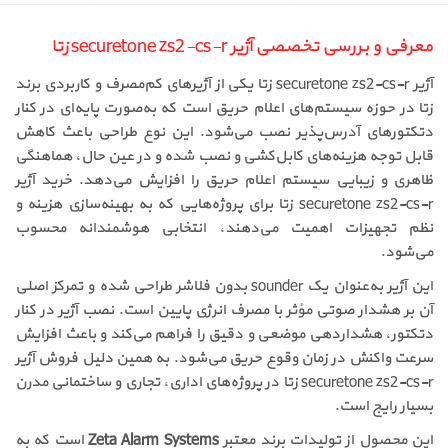
معرفی و بررسی تخصصی آژیر securetone zs2-cs-r زتا
آژیر securetone zs2-cs-r زتا یکی از آژیرهای کم‌مصرف و کاربردی برند
زتا در حوزه سیستم‌های اعلام حریق است که به‌صورت پایه‌ای در کنار
دتکتورهای آدرس‌پذیر نصب می‌شود. این نوع طراحی باعث کاهش
قابل توجه هزینه‌های کابل‌کشی و نصب شده و در عین حال، هماهنگی
ظاهری و زیبایی سیستم اعلام حریق را افزایش می‌دهد. خرید آژیر
securetone zs2-cs-r زتا برای پروژه‌هایی که به بهینه‌سازی هزینه و
نظم تجهیزات اهمیت می‌دهند، انتخابی هوشمندانه محسوب
می‌شود.
این آژیر به‌عنوان یک sounder بدون فلاشر طراحی شده و تمرکز اصلی
آن بر هشدار صوتی مؤثر با مصرف انرژی پایین است. نصب آژیر در کنار
دتکتور، هشداردهی موضعی و دقیق را فراهم می‌کند و باعث افزایش
سرعت واکنش در زمان وقوع حریق می‌شود. به همین دلیل فروش آژیر
securetone zs2-cs-r زتا در پروژه‌های اداری، تجاری و ساختمانی مدرن
بسیار رایج است.
این محصول از تولیدات برند معتبر
Zeta Alarm Systems
است که به