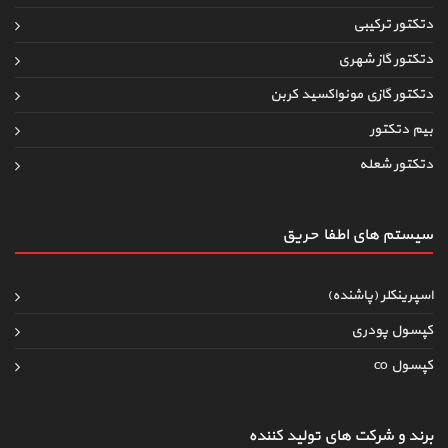
دتکتور ترکیبی
دتکتور گاز شهری
دتکتور گازی مونواکسید کربن
بیم دتکتور
دتکتور شعله
سیستم های اطفاءحریق
اسپرینکلر (پاشنده)
کپسول پودری
کپسول co
برند و شرکت های تولید کننده