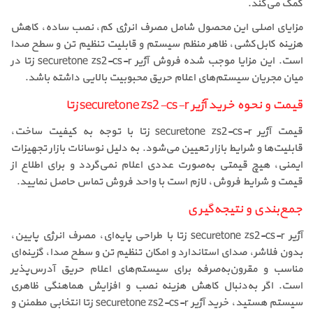
کمک می‌کند.
مزایای اصلی این محصول شامل مصرف انرژی کم، نصب ساده، کاهش
هزینه کابل‌کشی، ظاهر منظم سیستم و قابلیت تنظیم تن و سطح صدا
است. این مزایا موجب شده فروش آژیر securetone zs2-cs-r زتا در
میان مجریان سیستم‌های اعلام حریق محبوبیت بالایی داشته باشد.
قیمت و نحوه خرید آژیر securetone zs2-cs-r زتا
قیمت آژیر securetone zs2-cs-r زتا با توجه به کیفیت ساخت،
قابلیت‌ها و شرایط بازار تعیین می‌شود. به دلیل نوسانات بازار تجهیزات
ایمنی، هیچ قیمتی به‌صورت عددی اعلام نمی‌گردد و برای اطلاع از
قیمت و شرایط فروش، لازم است با واحد فروش تماس حاصل نمایید.
جمع‌بندی و نتیجه‌گیری
آژیر securetone zs2-cs-r زتا با طراحی پایه‌ای، مصرف انرژی پایین،
بدون فلاشر، صدای استاندارد و امکان تنظیم تن و سطح صدا، گزینه‌ای
مناسب و مقرون‌به‌صرفه برای سیستم‌های اعلام حریق آدرس‌پذیر
است. اگر به‌دنبال کاهش هزینه نصب و افزایش هماهنگی ظاهری
سیستم هستید، خرید آژیر securetone zs2-cs-r زتا انتخابی مطمئن و