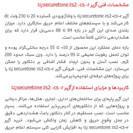
مشخصات فنی آژیر securetone zs2-cs-r زتا
آژیر securetone zs2-cs-r زتا با ولتاژ ورودی گسترده 20 تا 230 ولت dc
کار می‌کند و با سیستم‌های مختلف اعلام حریق سازگاری دارد. میزان
بلندی صدای این آژیر در بازه 84 تا 88 دسی‌بل قرار دارد که برای
هشداردهی داخلی کاملاً مناسب است.
بازه دمای عملکرد این محصول از 10- تا 55 درجه سانتی‌گراد بوده و
توان تحمل رطوبت محیطی تا 95 درصد را دارد. وزن سبک حدود 200
گرم، نصب آسان و بدون ایجاد فشار اضافی بر دتکتور را ممکن
می‌سازد. این مشخصات فنی، فروش آژیر securetone zs2-cs-r زتا را
برای پروژه‌های حرفه‌ای توجیه‌پذیر می‌کند.
کاربردها و مزایای استفاده از آژیر securetone zs2-cs-r زتا
این آژیر پایه‌ای برای ساختمان‌های اداری، تجاری، هتل‌ها، مراکز درمانی
و پروژه‌هایی که از دتکتورهای آدرس‌پذیر استفاده می‌کنند، بسیار
مناسب است. نصب مستقیم در کنار دتکتور باعث هشداردهی دقیق
در محل وقوع حریق و کاهش زمان واکنش می‌شود. خرید آژیر
securetone zs2-cs-r زتا به افزایش کارایی کلی سیستم اعلام حریق