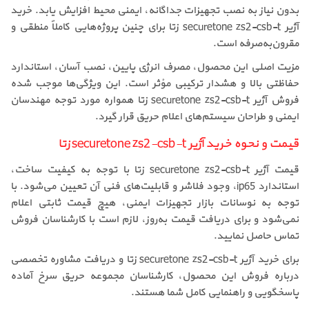
بدون نیاز به نصب تجهیزات جداگانه، ایمنی محیط افزایش یابد. خرید
آژیر securetone zs2-csb-t زتا برای چنین پروژه‌هایی کاملاً منطقی و
مقرون‌به‌صرفه است.
مزیت اصلی این محصول، مصرف انرژی پایین، نصب آسان، استاندارد
حفاظتی بالا و هشدار ترکیبی مؤثر است. این ویژگی‌ها موجب شده
فروش آژیر securetone zs2-csb-t زتا همواره مورد توجه مهندسان
ایمنی و طراحان سیستم‌های اعلام حریق قرار گیرد.
قیمت و نحوه خرید آژیر securetone zs2-csb-t زتا
قیمت آژیر securetone zs2-csb-t زتا با توجه به کیفیت ساخت،
استاندارد ip65، وجود فلاشر و قابلیت‌های فنی آن تعیین می‌شود. با
توجه به نوسانات بازار تجهیزات ایمنی، هیچ قیمت ثابتی اعلام
نمی‌شود و برای دریافت قیمت به‌روز، لازم است با کارشناسان فروش
تماس حاصل نمایید.
برای خرید آژیر securetone zs2-csb-t زتا و دریافت مشاوره تخصصی
درباره فروش این محصول، کارشناسان مجموعه حریق سرخ آماده
پاسخگویی و راهنمایی کامل شما هستند.