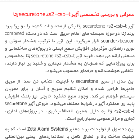
معرفی و بررسی تخصصی آژیر securetone zs2-csb-t زتا
آژیر securetone zs2-csb-t زتا یکی از محصولات کم‌مصرف و پرکاربرد
برند زتا در حوزه سیستم‌های اعلام حریق است که در دسته combined
sounder/beacon قرار می‌گیرد. این آژیر با ترکیب هشدار صوتی و
نوری، راهکاری مؤثر برای افزایش سطح ایمنی در پروژه‌های ساختمانی و
صنعتی ارائه می‌دهد. خرید آژیر securetone zs2-csb-t زتا به‌خصوص
برای پروژه‌هایی که همزمان به هشدار دیداری و شنیداری نیاز دارند،
انتخابی هوشمندانه و حرفه‌ای محسوب می‌شود.
این مدل از سری securetone با قابلیت انتخاب تن صدا از طریق
جامپرها طراحی شده و امکان تنظیم سریع و آسان را برای مجریان
سیستم فراهم می‌کند. وجود منبع تغذیه خارجی نیز باعث افزایش
پایداری عملکرد آژیر در شرایط مختلف می‌شود. فروش آژیر securetone
zs2-csb-t زتا به دلیل همین انعطاف‌پذیری، در پروژه‌های اداری،
تجاری و مراکز عمومی بسیار رایج است.
این محصول از تولیدات برند معتبر
Zeta Alarm Systems
است که به
کیفیت ساخت بالا و انطباق کامل با استانداردهای ایمنی بین‌المللی