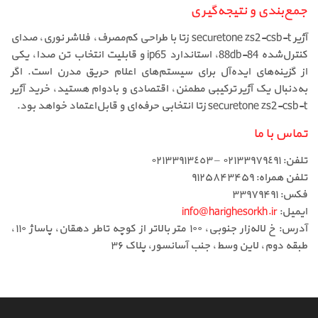
جمع‌بندی و نتیجه‌گیری
آژیر securetone zs2-csb-t زتا با طراحی کم‌مصرف، فلاشر نوری، صدای
کنترل‌شده 84-88db، استاندارد ip65 و قابلیت انتخاب تن صدا، یکی
از گزینه‌های ایده‌آل برای سیستم‌های اعلام حریق مدرن است. اگر
به‌دنبال یک آژیر ترکیبی مطمئن، اقتصادی و بادوام هستید، خرید آژیر
securetone zs2-csb-t زتا انتخابی حرفه‌ای و قابل‌اعتماد خواهد بود.
تماس با ما
تلفن: ٠٢١٣٣٩٧٩٤٩١ – ٠٢١٣٣٩١٣٤٥٣
تلفن همراه: ۹۱۲۵۸۴۳۴۵۹
فکس: ۳۳۹۷۹۴۹۱
ایمیل:
info@harighesorkh.ir
آدرس: خ لاله‌زار جنوبی، ۱۰۰ متر بالاتر از کوچه تاطر دهقان، پاساژ ۱۱۰،
طبقه دوم، لاین وسط، جنب آسانسور، پلاک ۳۶