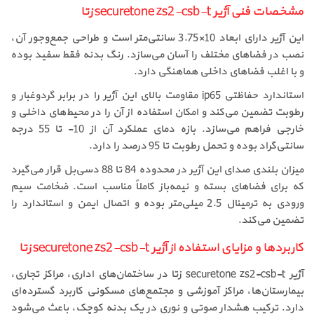
مشخصات فنی آژیر securetone zs2-csb-t زتا
این آژیر دارای ابعاد 10×3.75 سانتی‌متر است و طراحی جمع‌وجور آن،
نصب در فضاهای مختلف را آسان می‌سازد. رنگ بدنه فقط سفید بوده
و با اغلب فضاهای داخلی هماهنگی دارد.
استاندارد حفاظتی ip65 مقاومت بالای این آژیر را در برابر گردوغبار و
رطوبت تضمین می‌کند و امکان استفاده از آن را در محیط‌های داخلی و
خارجی فراهم می‌سازد. بازه دمای عملکرد آن از 10- تا 55 درجه
سانتی‌گراد بوده و تحمل رطوبت تا 95 درصد را دارد.
میزان بلندی صدای این آژیر در محدوده 84 تا 88 دسی‌بل قرار می‌گیرد
که برای فضاهای بسته و نیمه‌باز کاملاً مناسب است. ضخامت سیم
ورودی به ترمینال 2.5 میلی‌متر بوده و اتصال ایمن و استاندارد را
تضمین می‌کند.
کاربردها و مزایای استفاده از آژیر securetone zs2-csb-t زتا
آژیر securetone zs2-csb-t زتا در ساختمان‌های اداری، مراکز تجاری،
بیمارستان‌ها، مراکز آموزشی و مجتمع‌های مسکونی کاربرد گسترده‌ای
دارد. ترکیب هشدار صوتی و نوری در یک بدنه کوچک، باعث می‌شود