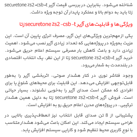
شناخته می‌شود. بنابراین در بررسی قیمت آژیر securetone zs2-csb-t
زتا باید به دوام بالا و عملکرد پایدار آن توجه ویژه داشت.
ویژگی‌ها و قابلیت‌های آژیر securetone zs2-csb-t زتا
یکی از مهم‌ترین ویژگی‌های این آژیر، مصرف انرژی پایین آن است. این
مزیت به‌ویژه در پروژه‌هایی که تعداد زیادی آژیر نصب می‌شود، اهمیت
زیادی دارد و باعث کاهش بار مصرفی سیستم اعلام حریق می‌شود.
خرید آژیر securetone zs2-csb-t زتا از این نظر، یک انتخاب اقتصادی
در بلندمدت به شمار می‌رود.
وجود فلاشر نوری در کنار هشدار صوتی، اثربخشی آژیر را به‌طور
قابل‌توجهی افزایش می‌دهد. این قابلیت برای محیط‌های شلوغ یا برای
افرادی که ممکن است صدای آژیر را به‌خوبی نشنوند، بسیار حیاتی
است. فروش آژیر securetone zs2-csb-t زتا به دلیل همین هشدار
ترکیبی، در پروژه‌های مدرن اعلام حریق رو به افزایش است.
پشتیبانی از 8 تن صدای قابل انتخاب نیز انعطاف‌پذیری بالایی در
طراحی سیستم ایجاد می‌کند. این امکان باعث می‌شود هشدار متناسب
با نوع کاربری محیط تنظیم شود و کارایی سیستم افزایش یابد.