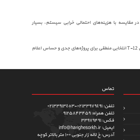
 مقایسه با هزینه‌های احتمالی خرابی سیستم، بسیار
طراحی و عملکرد این اسپری کاملاً متناسب با نیازهای حرفه‌ای تکنسین‌ها و بازرسان ایمنی است. خرید اسپری تستر دتکتور دود تسلا مدل T-12 انتخابی منطقی برای پروژه‌های جدی و حساس اعلام
تماس
تلفن: ٠٢١٣٣٩٧٩٤٩١-٠٢١٣٣٩١٣٤٥٣
تلفن همراه: ۹۱۲۵۸۴۳۴۵۹
فکس: ۳۳۹۷۹۴۹۱
ایمیل: info@harighesorkh.ir
آدرس: خ لاله زار جنوبی ١٠٠ متر بالاتر کوچه