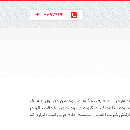
٣٣٩٧٩٤٩١-٠٢١
زرسی سیستم‌های اعلام حریق متعارف به شمار می‌رود. این محصول با هدف
‌دهد تا عملکرد دتکتورهای دود نوری را با دقت بالا و در
ای انتخاب یک ابزار استاندارد و مطمئن برای افزایش ضریب اطمینان سیستم اعلام حریق است؛ ابزاری که