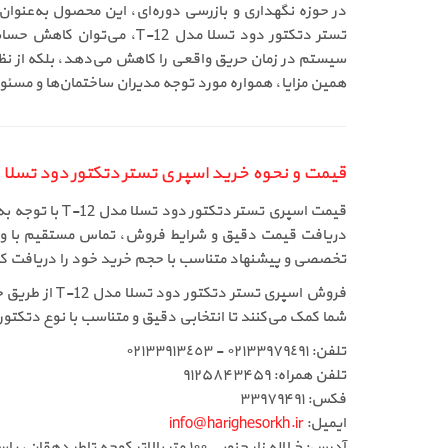
تستر دتکتور دود تسلا مدل
سیستم در زمان حریق واقعی را کاهش می‌دهد، بلکه از نظ
همین مزایا، همواره مورد توجه مدیران ساختمان‌ها و مسئولان
قیمت و نحوه خرید اسپری تستر دتکتور دود تسلا مدل
قیمت اسپری تس
دریافت قیمت دقیق و شرایط فروش، تماس مستقیم با واحد 
تخصصی و پیشنهاد متناسب با حجم خرید خود را دریافت کن
فروش اسپری ت
شما کمک می‌کنند تا انتخابی دقیق و متناسب با نوع دتکتور
تلفن: ٠٢١٣٣٩٧٩٤٩١ - ٠٢١٣٣٩١٣٤٥٣
تلفن همراه: ۹۱۲۵۸۴۳۴۵۹
فکس: ۳۳۹۷۹۴۹۱
ایمیل:
info@harighesorkh.ir
آدرس: خ لاله زار جنوبی ١٠٠ متر بالاتر کوچه تاطر دهقان، پاساژ ١١٠، طبقه دوم، لاین وسط جنب آسانسور پلاک ٣٦