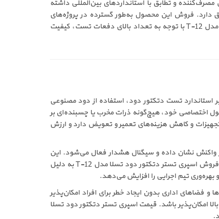
 مصرف‌کننده و تطابق با استانداردهای بین‌المللی داشته
یزات تست اعلام حریق دارد. فروش این محصول به‌طور گسترده در پروژه‌های
ساختمانی، صنعتی و تجاری نشان‌دهنده اعتماد متخصصان به عملکرد دقیق و پایدار آن است. قیمت اسپری تستر دتکتور دود تسلا مدل T-12 با توجه به تعداد بالای دفعات تست، کیفیت
 است. در بسیاری از روش‌های غیر استاندارد تست دتکتور دود، استفاده از دود مصنوعی
ول اختصاصی خود، هیچ‌گونه ذرات مخرب یا چسبنده‌ای بر
تجهیزات و کاهش هزینه‌های تعمیر و تعویض دارد و ارزش
ور واکنش نشان داده و سیگنال هشدار فعال می‌شود. این
سرعت عملکرد به تکنسین اجازه می‌دهد تا در پروژه‌های بزرگ با تعداد زیاد دتکتور، فرآیند تست را با دقت و سرعت بالا انجام دهد. فروش اسپری تستر دتکتور دود تسلا مدل T-12 به دلیل
هره‌وری تیم اجرایی را افزایش می‌دهد.
ها و فضاهای اداری بدون ایجاد خطر برای افراد امکان‌پذیر
ا امکان‌پذیر باشد. قیمت اسپری تستر دتکتور دود تسلا