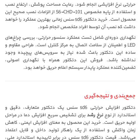
حرارتی نرخ افزایشی انجام شود. رعایت مساحت پوشش، ارتفاع نصب
و استفاده از پایه مخصوص S6-CHD-101 از الزامات نصب صحیح این
محصول است. خرید دتکتور sd6 سنس زمانی بهترین عملکرد را خواهد
داشت که نصب آن توسط افراد متخصص انجام شود.
نگهداری دوره‌ای شامل تست عملکرد سنسور حرارتی، بررسی چراغ‌های
LED و اطمینان از سلامت اتصال به مرکز کنترل است. طراحی مقاوم و
ساده این دتکتور باعث شده نیاز به سرویس‌های پیچیده وجود
نداشته باشد. فروش این دتکتور همراه با نگهداری اصولی،
تضمین‌کننده عملکرد پایدار سیستم اعلام حریق خواهد بود.
جمع‌بندی و نتیجه‌گیری
دتکتور افزایش حرارتی sd6 سنس یک دتکتور متعارف، دقیق و
استاندارد از نوع
نرخ رشد
برای تشخیص سریع افزایش دما در مراحل
اولیه حریق است. خرید این محصول به معنای افزایش ایمنی، کاهش
زمان واکنش و استفاده از یک راهکار تولید داخل و قابل اعتماد
می‌باشد. قیمت دتکتور sd6 سنس در برابر تاییدیه استاندارد ملی،