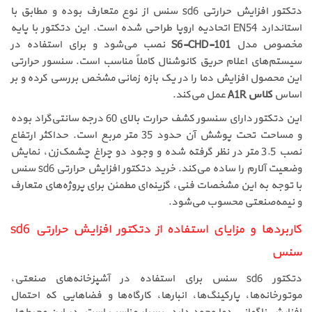
دتکتور افزایش حرارتی sd6 سنس از نوع متعارف بوده و مطابق با
استاندارد EN54 اتحادیه اروپا طراحی شده است. این دتکتور با پایه
مخصوص مدل
S6-CHD-101
نصب می‌شود و برای استفاده در
سیستم‌های اعلام حریق کانوشنال کاملاً مناسب است. سنسور حرارتی
این محصول افزایش دما را در یک بازه زمانی مشخص بررسی کرده و بر
اساس
کلاس A1R
عمل می‌کند.
این دتکتور دارای سنسور کشف حرارت بالای 60 درجه سانتی‌گراد بوده
و مساحت تحت پوشش آن حدود 35 متر مربع است. حداکثر ارتفاع
نصب 3.5 متر در نظر گرفته شده و وجود دو چراغ چشمک‌زن، نمایش
وضعیت آلارم را ساده می‌کند. خرید دتکتور افزایش حرارتی sd6 سنس
با توجه به این مشخصات فنی، گزینه‌ای مطمئن برای پروژه‌های متعارف
و نیمه‌صنعتی محسوب می‌شود.
کاربردها و مزایای استفاده از دتکتور افزایش حرارتی sd6
سنس
دتکتور sd6 سنس برای استفاده در آشپزخانه‌های صنعتی،
موتورخانه‌ها، پارکینگ‌ها، انبارها، کارگاه‌ها و فضاهایی که احتمال