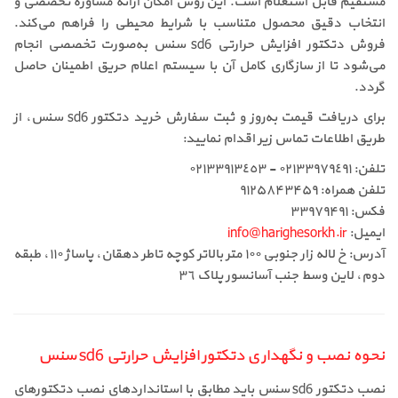
مستقیم قابل استعلام است. این روش امکان ارائه مشاوره تخصصی و
انتخاب دقیق محصول متناسب با شرایط محیطی را فراهم می‌کند.
فروش دتکتور افزایش حرارتی sd6 سنس به‌صورت تخصصی انجام
می‌شود تا از سازگاری کامل آن با سیستم اعلام حریق اطمینان حاصل
گردد.
برای دریافت قیمت به‌روز و ثبت سفارش خرید دتکتور sd6 سنس، از
طریق اطلاعات تماس زیر اقدام نمایید:
تلفن: ٠٢١٣٣٩٧٩٤٩١ - ٠٢١٣٣٩١٣٤٥٣
تلفن همراه: ۹۱۲۵۸۴۳۴۵۹
فکس: ۳۳۹۷۹۴۹۱
ایمیل:
info@harighesorkh.ir
آدرس: خ لاله زار جنوبی ١٠٠ متر بالاتر کوچه تاطر دهقان، پاساژ ١١٠، طبقه
دوم، لاین وسط جنب آسانسور پلاک ٣٦
نحوه نصب و نگهداری دتکتور افزایش حرارتی sd6 سنس
نصب دتکتور sd6 سنس باید مطابق با استانداردهای نصب دتکتورهای