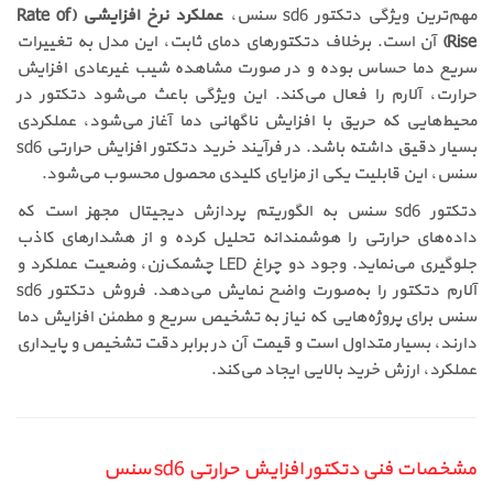
مهم‌ترین ویژگی دتکتور sd6 سنس،
عملکرد نرخ افزایشی (Rate of
Rise)
آن است. برخلاف دتکتورهای دمای ثابت، این مدل به تغییرات
سریع دما حساس بوده و در صورت مشاهده شیب غیرعادی افزایش
حرارت، آلارم را فعال می‌کند. این ویژگی باعث می‌شود دتکتور در
محیط‌هایی که حریق با افزایش ناگهانی دما آغاز می‌شود، عملکردی
بسیار دقیق داشته باشد. در فرآیند خرید دتکتور افزایش حرارتی sd6
سنس، این قابلیت یکی از مزایای کلیدی محصول محسوب می‌شود.
دتکتور sd6 سنس به الگوریتم پردازش دیجیتال مجهز است که
داده‌های حرارتی را هوشمندانه تحلیل کرده و از هشدارهای کاذب
جلوگیری می‌نماید. وجود دو چراغ LED چشمک‌زن، وضعیت عملکرد و
آلارم دتکتور را به‌صورت واضح نمایش می‌دهد. فروش دتکتور sd6
سنس برای پروژه‌هایی که نیاز به تشخیص سریع و مطمئن افزایش دما
دارند، بسیار متداول است و قیمت آن در برابر دقت تشخیص و پایداری
عملکرد، ارزش خرید بالایی ایجاد می‌کند.
مشخصات فنی دتکتور افزایش حرارتی sd6 سنس