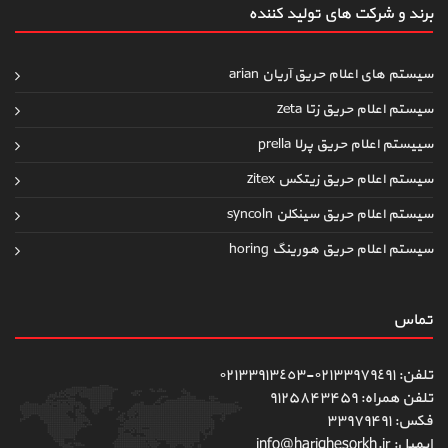
برند و شرکت های تولید کننده
سیستم های اعلام حریق آریان arian
سیستم اعلام حریق زتا zeta
سییستم اعلام حریق پرلا prella
سیستم اعلام حریق زیتکس zitex
سیستم اعلام حریق سینکلن syncoln
سیستم اعلام حریق هورینگ horing
تماس
تلفن: ٠٢١٣٣٩٧٩٤٩١-٠٢١٣٣٩١٣٤٥٣
تلفن همراه: ۹۱۲۵۸۴۳۴۵۹
فکس: ۳۳۹۷۹۴۹۱
ایمیل: info@harighesorkh.ir