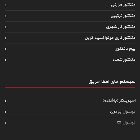
دتکتور حرارتی
دتکتور ترکیبی
دتکتور گاز شهری
دتکتور گازی مونواکسید کربن
بیم دتکتور
دتکتور شعله
سیستم های اطفاءحریق
اسپرینکلر (پاشنده)
کپسول پودری
کپسول co