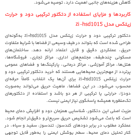
کاهش هزینه‌های جانبی اهمیت دارد، توصیه می‌شود.
کاربردها و مزایای استفاده از دتکتور ترکیبی دود و حرارت
زیتکس مدل zi-hsd1015
دتکتور ترکیبی دود و حرارت زیتکس مدل zi-hsd1015 به‌گونه‌ای
طراحی شده است که بتواند در طیف وسیعی از فضاها با شرایط متفاوت
حریق، عملکردی دقیق و قابل اعتماد ارائه دهد. ساختمان‌های
مسکونی چندطبقه، مجتمع‌های اداری، مراکز تجاری، فروشگاه‌ها،
هتل‌ها، مراکز آموزشی، مراکز درمانی، پارکینگ‌ها و فضاهای عمومی
پرتردد از مهم‌ترین محیط‌هایی هستند که خرید دتکتور ترکیبی دود و
حرارت زیتکس zi-hsd1015 برای آن‌ها یک انتخاب کاملاً حرفه‌ای
محسوب می‌شود. در این فضاها، ماهیت حریق می‌تواند به‌صورت
دودزا، حرارتی یا ترکیبی از هر دو باشد و استفاده از دتکتورهای
تک‌منظوره همیشه پاسخگوی نیاز ایمنی نیست.
مزیت اصلی این دتکتور، شناسایی همزمان دود و افزایش دمای محیط
است که باعث می‌شود تشخیص حریق سریع‌تر و دقیق‌تر انجام شود.
عملکرد مطلوب در برابر دودهای کندسوز، تندسوز، سفید و سیاه، در
کنار تحلیل دمای محیط، سطح پوشش ایمنی را به‌طور قابل توجهی