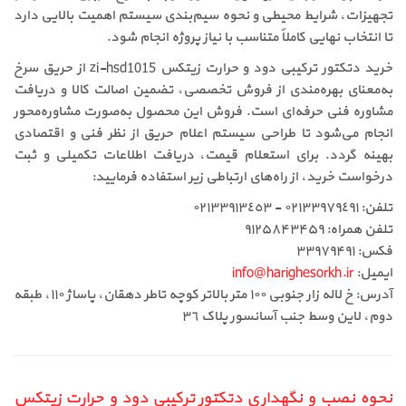
تجهیزات، شرایط محیطی و نحوه سیم‌بندی سیستم اهمیت بالایی دارد
تا انتخاب نهایی کاملاً متناسب با نیاز پروژه انجام شود.
خرید دتکتور ترکیبی دود و حرارت زیتکس zi-hsd1015 از حریق سرخ
به‌معنای بهره‌مندی از فروش تخصصی، تضمین اصالت کالا و دریافت
مشاوره فنی حرفه‌ای است. فروش این محصول به‌صورت مشاوره‌محور
انجام می‌شود تا طراحی سیستم اعلام حریق از نظر فنی و اقتصادی
بهینه گردد. برای استعلام قیمت، دریافت اطلاعات تکمیلی و ثبت
درخواست خرید، از راه‌های ارتباطی زیر استفاده فرمایید:
تلفن: ٠٢١٣٣٩٧٩٤٩١ - ٠٢١٣٣٩١٣٤٥٣
تلفن همراه: ۹۱۲۵۸۴۳۴۵۹
فکس: ۳۳۹۷۹۴۹۱
ایمیل:
info@harighesorkh.ir
آدرس: خ لاله زار جنوبی ١٠٠ متر بالاتر کوچه تاطر دهقان، پاساژ ١١٠، طبقه
دوم، لاین وسط جنب آسانسور پلاک ٣٦
نحوه نصب و نگهداری دتکتور ترکیبی دود و حرارت زیتکس