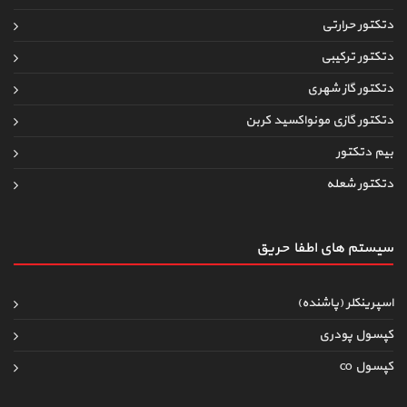
دتکتور حرارتی
دتکتور ترکیبی
دتکتور گاز شهری
دتکتور گازی مونواکسید کربن
بیم دتکتور
دتکتور شعله
سیستم های اطفاءحریق
اسپرینکلر (پاشنده)
کپسول پودری
کپسول co