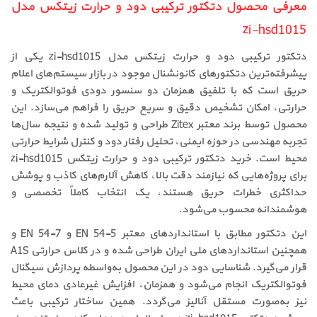
معرفی محصول دتکتور ترکیبی دود و حرارت زیتکس مدل
zi-hsd1015
دتکتور ترکیبی دود و حرارت زیتکس مدل zi-hsd1015 یکی از
پیشرفته‌ترین دتکتورهای کانونشنال موجود در بازار سیستم‌های اعلام
حریق است که با تلفیق همزمان دو سنسور دودی فوتوالکتریک و
حرارتی، امکان تشخیص دقیق و سریع حریق را فراهم می‌سازد. این
محصول توسط برند معتبر Zitex طراحی و تولید شده و نتیجه سال‌ها
تجربه مهندسی در حوزه ایمنی، تحلیل رفتار دود و کنترل شرایط حرارتی
محیط است. خرید دتکتور ترکیبی دود و حرارت زیتکس zi-hsd1015
برای پروژه‌هایی که نیازمند دقت بالا، کاهش آلارم‌های کاذب و پوشش
حداکثری خطرات حریق هستند، یک انتخاب کاملاً تخصصی و
هوشمندانه محسوب می‌شود.
این دتکتور مطابق با استانداردهای معتبر EN 54-5 و EN 54-7 و
همچنین استانداردهای ملی ایران طراحی شده و در کلاس حرارتی A1S
قرار می‌گیرد. شناسایی دود در این محصول به‌واسطه پردازش سیگنال
فوتوالکتریک انجام می‌شود و همزمان، افزایش غیرعادی دمای محیط
نیز به‌صورت مستقل آنالیز می‌گردد. همین ساختار ترکیبی باعث