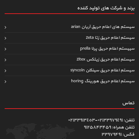
برند و شرکت های تولید کننده
سیستم های اعلام حریق آریان arian
سیستم اعلام حریق زتا zeta
سییستم اعلام حریق پرلا prella
سیستم اعلام حریق زیتکس zitex
سیستم اعلام حریق سینکلن syncoln
سیستم اعلام حریق هورینگ horing
تماس
تلفن: ٠٢١٣٣٩٧٩٤٩١-٠٢١٣٣٩١٣٤٥٣
تلفن همراه: ۹۱۲۵۸۴۳۴۵۹
فکس: ۳۳۹۷۹۴۹۱