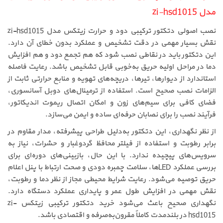
مدل zi-hsd1015
نصب اصولی دتکتور ترکیبی دود و حرارت زیتکس مدل zi-hsd1015
نقش بسیار مهمی در دقت تشخیص و عملکرد بدون خطای آن دارد.
این دتکتور باید در نقاطی نصب شود که هم تجمع دود و هم افزایش
دما در مراحل اولیه حریق به‌خوبی قابل تشخیص باشد. رعایت فاصله
استاندارد از دیوارها، تیرها، دریچه‌های تهویه و منابع حرارتی ثابت از
الزامات نصب صحیح است. استفاده از ترمینال‌های دوبل آسانسوری،
فضای کافی برای سیم‌های زون و امکان اتصال ریموت اندیکاتور،
فرآیند نصب را برای نصابان حرفه‌ای ساده و ایمن می‌سازد.
از نظر نگهداری، این دتکتور به‌دلیل طراحی پیشرفته، مدار مقاوم در
برابر رطوبت و استفاده از فیلتر محافظ گردوغبار و حشرات، نیاز به
سرویس‌های پیچیده ندارد. با این حال، بازبینی‌های دوره‌ای برای
بررسی عملکرد LEDها، سلامت چمبره دودی و صحت ارتباط با پنل اعلام
حریق توصیه می‌شود. رعایت شرایط محیطی مجاز از نظر دما و رطوبت،
نقش مهمی در افزایش طول عمر و پایداری عملکرد دستگاه دارد.
نگهداری صحیح باعث می‌شود خرید دتکتور ترکیبی زیتکس zi-
hsd1015 در بلندمدت کاملاً مقرون‌به‌صرفه و اقتصادی باشد.