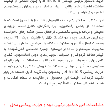
خرید دتکتور ترکیبی زیتکس zi-hsd1015 با چنین سطحی از کیفیت
ساخت، اطمینان خاطر بالایی را برای طراحان و بهره‌برداران سیستم‌های
اعلام حریق فراهم می‌کند.
این دتکتور به تکنولوژی حذف آلارم‌های کاذب F.A.P مجهز است که با
استفاده از باکس رفلکتوری، پردازشگرهای کنترل‌کننده نویزهای
محیطی و برنامه‌نویسی تخصصی، از فعال شدن هشدارهای ناخواسته
جلوگیری می‌کند. وجود دو نشانگر LED با قابلیت رویت ۳۶۰ درجه،
وضعیت نرمال، آلارم و عملکرد دستگاه را به‌وضوح نمایش می‌دهد و
مدیریت سیستم را ساده‌تر می‌سازد. چمبره تخصصی قفل‌شونده با
فیلتر محافظ گردوغبار و حشرات، ترمینال‌های دوبل آسانسوری، فضای
کافی برای سیم‌های زون و ریموت اندیکاتور و محافظت در برابر پلاریته
معکوس، همگی از عواملی هستند که فروش دتکتور ترکیبی دود و
حرارت زیتکس zi-hsd1015 را به‌عنوان یک گزینه قابل اعتماد در بازار
تثبیت کرده‌اند. قیمت این محصول در مقایسه با سطح امکانات و
ضریب اطمینان عملکرد، کاملاً توجیه‌پذیر است.
مشخصات فنی دتکتور ترکیبی دود و حرارت زیتکس مدل zi-