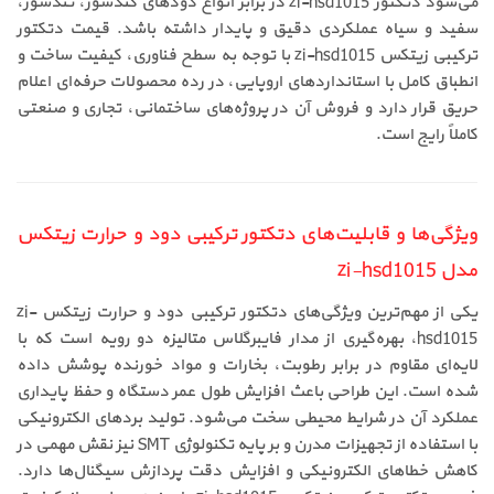
می‌شود دتکتور zi-hsd1015 در برابر انواع دودهای کندسوز، تندسوز،
سفید و سیاه عملکردی دقیق و پایدار داشته باشد. قیمت دتکتور
ترکیبی زیتکس zi-hsd1015 با توجه به سطح فناوری، کیفیت ساخت و
انطباق کامل با استانداردهای اروپایی، در رده محصولات حرفه‌ای اعلام
حریق قرار دارد و فروش آن در پروژه‌های ساختمانی، تجاری و صنعتی
کاملاً رایج است.
ویژگی‌ها و قابلیت‌های دتکتور ترکیبی دود و حرارت زیتکس
مدل zi-hsd1015
یکی از مهم‌ترین ویژگی‌های دتکتور ترکیبی دود و حرارت زیتکس zi-
hsd1015، بهره‌گیری از مدار فایبرگلاس متالیزه دو رویه است که با
لایه‌ای مقاوم در برابر رطوبت، بخارات و مواد خورنده پوشش داده
شده است. این طراحی باعث افزایش طول عمر دستگاه و حفظ پایداری
عملکرد آن در شرایط محیطی سخت می‌شود. تولید بردهای الکترونیکی
با استفاده از تجهیزات مدرن و بر پایه تکنولوژی SMT نیز نقش مهمی در
کاهش خطاهای الکترونیکی و افزایش دقت پردازش سیگنال‌ها دارد.