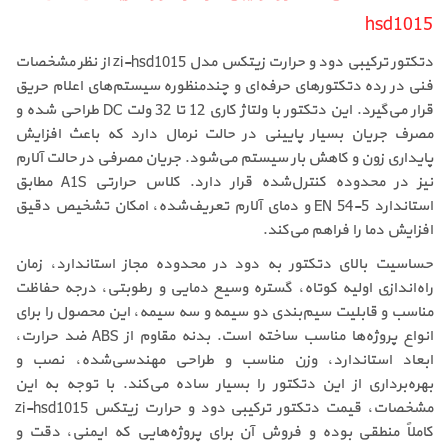
hsd1015
دتکتور ترکیبی دود و حرارت زیتکس مدل zi-hsd1015 از نظر مشخصات
فنی در رده دتکتورهای حرفه‌ای و چندمنظوره سیستم‌های اعلام حریق
قرار می‌گیرد. این دتکتور با ولتاژ کاری 12 تا 32 ولت DC طراحی شده و
مصرف جریان بسیار پایینی در حالت نرمال دارد که باعث افزایش
پایداری زون و کاهش بار سیستم می‌شود. جریان مصرفی در حالت آلارم
نیز در محدوده کنترل‌شده قرار دارد. کلاس حرارتی A1S مطابق
استاندارد EN 54-5 و دمای آلارم تعریف‌شده، امکان تشخیص دقیق
افزایش دما را فراهم می‌کند.
حساسیت بالای دتکتور به دود در محدوده مجاز استاندارد، زمان
راه‌اندازی اولیه کوتاه، گستره وسیع دمایی و رطوبتی، درجه حفاظت
مناسب و قابلیت سیم‌بندی دو سیمه و سه سیمه، این محصول را برای
انواع پروژه‌ها مناسب ساخته است. بدنه مقاوم از ABS ضد حرارت،
ابعاد استاندارد، وزن مناسب و طراحی مهندسی‌شده، نصب و
بهره‌برداری از این دتکتور را بسیار ساده می‌کند. با توجه به این
مشخصات، قیمت دتکتور ترکیبی دود و حرارت زیتکس zi-hsd1015
کاملاً منطقی بوده و فروش آن برای پروژه‌هایی که ایمنی، دقت و