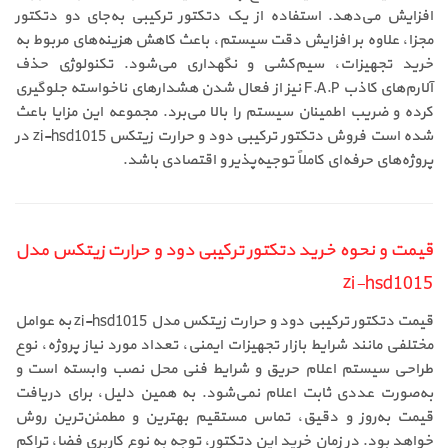
افزایش می‌دهد. استفاده از یک دتکتور ترکیبی به‌جای دو دتکتور
مجزا، علاوه بر افزایش دقت سیستم، باعث کاهش هزینه‌های مربوط به
خرید تجهیزات، سیم‌کشی و نگهداری می‌شود. تکنولوژی حذف
آلارم‌های کاذب F.A.P نیز از فعال شدن هشدارهای ناخواسته جلوگیری
کرده و ضریب اطمینان سیستم را بالا می‌برد. مجموعه این مزایا باعث
شده است فروش دتکتور ترکیبی دود و حرارت زیتکس zi-hsd1015 در
پروژه‌های حرفه‌ای کاملاً توجیه‌پذیر و اقتصادی باشد.
قیمت و نحوه خرید دتکتور ترکیبی دود و حرارت زیتکس مدل
zi-hsd1015
قیمت دتکتور ترکیبی دود و حرارت زیتکس مدل zi-hsd1015 به عوامل
مختلفی مانند شرایط بازار تجهیزات ایمنی، تعداد مورد نیاز پروژه، نوع
طراحی سیستم اعلام حریق و شرایط فنی محل نصب وابسته است و
به‌صورت عددی ثابت اعلام نمی‌شود. به همین دلیل، برای دریافت
قیمت به‌روز و دقیق، تماس مستقیم بهترین و مطمئن‌ترین روش
خواهد بود. در زمان خرید این دتکتور، توجه به نوع کاربری فضا، تراکم