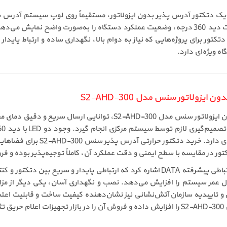
 Sens تولید شده و به‌عنوان یک دتکتور آدرس پذیر بدون ایزولاتور، مستقیماً روی لوپ س
ارسال سریع اطلاعات دمای محیط، از طریق دو LED با قابلیت دید 360 درجه، وضعیت عملکرد دستگاه 
کتور برای پروژه‌هایی که نیاز به دوام بالا، نگهداری ساده و ارتباط پایدار
یزولاتور سنس مدل S2-AHD-300
یکی از مهم‌ترین ویژگی‌های دتکتور حرارتی آدرس پذیر بدون ایزولاتور سن
فراهم می‌کند و این موضوع در پرو
 در مقایسه با سطح ایمنی و دقت عملکرد آن، کاملاً توجیه‌پذیر بوده و ف
از دیگر قابلیت‌های مهم این دتکتور می‌توان به پروتکل ارتباطی پیشرفته DATA اشاره کرد که 
ول عمر سیستم را افزایش می‌دهد. نصب و نگهداری آسان، یکی دیگر از مزا
ران و تاییدیه سازمان آتش‌نشانی نیز نشان‌دهنده کیفیت ساخت و قابلیت اعت
ت.