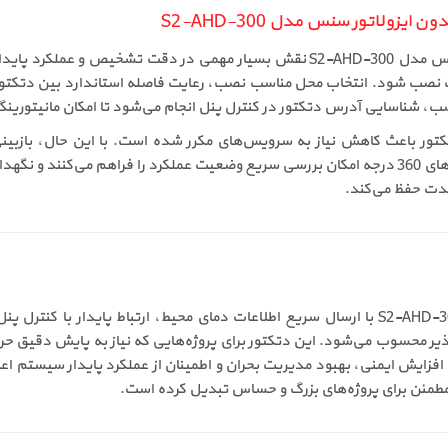
زولاتور سنس مدل S2-AHD-300
نصب صحیح دتکتور حرارتی آدرس پذیر بدون ایزولاتور سنس مدل S2-AHD-300 نقش بسیار
صب شود. انتخاب محل مناسب نصب، رعایت فاصله استاندارد بین دتکتورها 
ب، شناسایی آدرس دتکتور در کنترل پنل انجام می‌شود تا امکان مانیتورین
تور باعث کاهش نیاز به سرویس‌های مکرر شده است. با این حال، بازبین
تست‌های دوره‌ای از طریق پنل مرکزی توصیه می‌شود. LEDهای 360 درجه امکان بررسی سریع وضعیت عملک
ذیر محسوب می‌شود. این دتکتور برای پروژه‌هایی که نیاز به پایش دقیق 
ی افزایش ایمنی، بهبود مدیریت بحران و اطمینان از عملکرد پایدار سیست