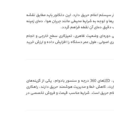
 مهمی در دقت تشخیص و عملکرد پایدار سیستم اعلام حریق دارد. این دتکتور باید مطابق نقشه
و توجه به شرایط محیطی مانند جریان هوا، دمای زمینه
گ دقیق دمای آن نقطه فراهم گردد.
ی دوره‌ای وضعیت ظاهری، تمیزکاری سطح خارجی و انجام
رد را فراهم می‌کنند و نگهداری اصولی، طول عمر دستگاه را افزایش داده و ارزش خرید
دتکتور حرارتی آدرس پذیر بدون ایزولاتور سنس مدل S2-AHD-300 با ارسال سریع اطلاعات دمای محیط، ارتباط پایدار با کنترل پنل، LEDهای 360 درجه و سنسور بادوام، یکی از گزینه‌های
حرارت، کاهش خطا و مدیریت هوشمند حریق دارند، راهکاری
م اعلام حریق است. شرایط مناسب قیمت و فروش تخصصی در