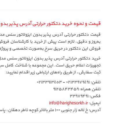
قیمت و نحوه خرید دتکتور حرارتی آدرس پذیر بدون ایزول
به‌روز و دقیق، لازم است پیش از خرید با کارشناسان فر
فروش این دتکتور در حریق سرخ به‌صورت تخصصی و پروژه‌محو
تجهیزات اعلام حریق است. این مجموعه با شناخت کامل سی
ثبت سفارش، از طریق راه‌های ارتباطی زیر اقدام نمایید:
تلفن: ٠٢١٣٣٩٧٩٤٩١ - ٠٢١٣٣٩١٣٤٥٣
تلفن همراه: ۹۱۲۵۸۴۳۴۵۹
فکس: ۳۳۹۷۹۴۹۱
ایمیل:
info@harighesorkh.ir
آدرس: خ لاله زار جنوبی ١٠٠ متر بالاتر کوچه تاطر دهقان، پاساژ ١١٠، طبقه دوم، لاین وسط جنب آسانسور پلاک ٣٦