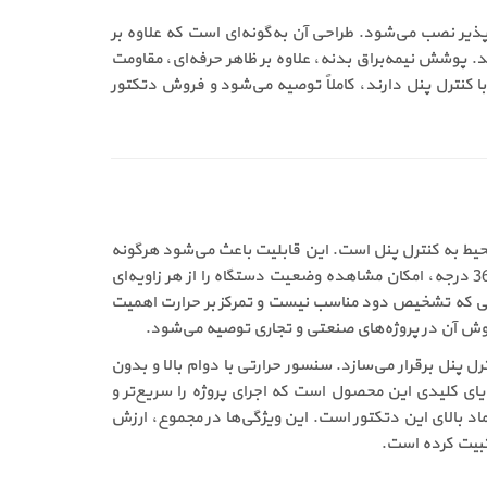
یستم آدرس پذیر نصب می‌شود. طراحی آن به‌گونه‌ای است که علاوه بر
را به‌صورت واضح نمایش می‌دهد. پوشش نیمه‌براق بدنه، علاوه بر ظاهر حرفه‌ای، مقاومت
 با کنترل پنل دارند، کاملاً توصیه می‌شود و فروش دتکتور
س مدل S2-AHD-300، توانایی ارسال سریع و دقیق دمای محیط به کنترل پنل است. این قابلیت باعث می‌شود هرگونه
افزایش غیرعادی دما در کوتاه‌ترین زمان شناسایی شده و تصمیم‌گیری لازم توسط سیستم مرکزی انجام گیرد. وجود دو LED با دید 360 درجه، امکان مشاهده وضعیت دستگاه را از هر زاویه‌ای
ژه‌های بزرگ اهمیت زیادی دارد. خرید دتکتور حرارتی آدرس پذیر سنس S2-AHD-300 برای فضاهایی که تشخیص دود مناسب نیست و تمرکز بر حرارت اهمیت
روش آن در پروژه‌های صنعتی و تجاری توصیه می‌شود.
ارتباطی پایدار و سریع بین دتکتور و کنترل پنل برقرار می‌سازد. سنسور حرارتی با دوام بالا و بدون
یای کلیدی این محصول است که اجرای پروژه را سریع‌تر و
ماد بالای این دتکتور است. این ویژگی‌ها در مجموع، ارزش