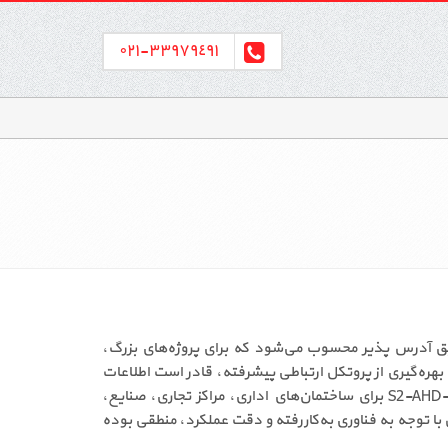
٣٣٩٧٩٤٩١-٠٢١
فه‌ای در سیستم‌های اعلام حریق آدرس پذیر محسوب می‌شود که برای پروژه‌های بزرگ،
ره‌گیری از پروتکل ارتباطی پیشرفته، قادر است اطلاعات
دقیق دمای محیط را به‌صورت لحظه‌ای به کنترل پنل ارسال کند. خرید دتکتور حرارتی آدرس پذیر بدون ایزولاتور سنس مدل S2-AHD-300 برای ساختمان‌های اداری، مراکز تجاری، صنایع،
ا توجه به فناوری به‌کاررفته و دقت عملکرد، منطقی بوده