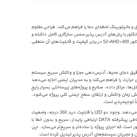
مند، امکان آدرس‌دهی دقیق و مانیتورینگ لحظه‌ای دما را فراهم می‌کند. طراحی مقاوم
ل به شمار می‌روند. این دتکتور با پنل‌های آدرس پذیر سنس سازگاری کامل داشته و
برای پروژه‌های گسترده با نیاز به کنترل دقیق شرایط حرارتی، گزینه‌ای ایده‌آل محسوب می‌شود. با توجه به این مشخصات، قیمت دتکتور S2-AHD-300 در برابر کیفیت و قابلیت‌های آن منطقی
راحی شده است که نیاز به پایش دقیق دمای محیط، آدرس‌دهی مجزا و واکنش سریع سیستم
حرارت را فراهم می‌کند و به مدیران ایمنی اجازه می‌دهد
‌ها، مراکز داده، صنایع و پروژه‌های زیرساختی بسیار رایج
ن فضاها باعث افزایش دقت تشخیص، کاهش زمان واکنش و ارتقای سطح ایمنی کلی پروژه می‌شود.
ً توجیه‌پذیر است.
از نظر مزایا، این دتکتور به دلیل استفاده از سنسور حرارتی بادوام و بدون نیاز به جایگزینی، هزینه‌های نگهداری را در بلندمدت کاهش می‌دهد. وجود دو LED با قابلیت دید 360 درجه، وضعیت
عملکرد دستگاه را از هر زاویه‌ای به‌وضوح نمایش می‌دهد که این موضوع در فضاهای وسیع و مرتفع اهمیت زیادی دارد. پروتکل ارتباطی پیشرفته DATA ارتباطی پایدار، سریع و بدون خطا با
است که اجرای پروژه را ساده‌تر و سریع‌تر می‌سازد. این