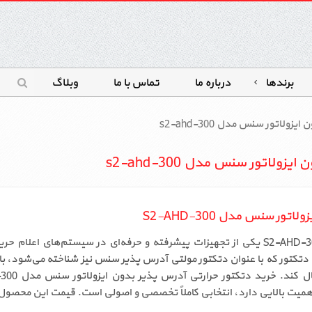
برندها
درباره ما
تماس با ما
وبلاگ
لاتور سنس مدل s2-ahd-300
لاتور سنس مدل s2-ahd-300
 سنس مدل S2-AHD-300
دتکتور حرارتی آدرس پذیر بدون ایزولاتور سنس مدل S2-AHD-300 یکی از تجهیزات پیشرفته و حر
کتور که با عنوان دتکتور مولتی آدرس پذیر سنس نیز شناخته می‌شود، با به
میت بالایی دارد، انتخابی کاملاً تخصصی و اصولی است. قیمت این محصول ب