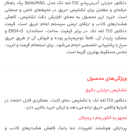
دتکتور حرارتی آدرس‌پذیر f10 تله تک مدل SensoMAG یک راهکار
حرفه‌ای و مطمئن برای تشخیص حریق در محیط‌های خاص و صنعتی
است. خرید این محصول به معنای افزایش دقت تشخیص، کاهش
هشدارهای کاذب و ارتقای ایمنی سیستم اعلام حریق است. قیمت
دتکتور f10 تله تک در برابر کیفیت ساخت، استاندارد EN54-5 و
عملکرد پایدار آن، کاملاً توجیه‌پذیر بوده و فروش آن از طریق حریق
سرخ با پشتیبانی تخصصی انجام می‌شود. برای استعلام قیمت و خرید،
تماس مستقیم بهترین گزینه است.
ویژگی‌های محصول
تشخیص حرارتی دقیق
دتکتور f10 تله تک با تشخیص دمای ثابت، عملکردی قابل اعتماد در
شرایط واقعی حریق ارائه می‌دهد و ارزش خرید بالایی دارد.
مجهز به الگوریتم دیجیتال
پردازش هوشمند تغییرات دما باعث کاهش هشدارهای کاذب و