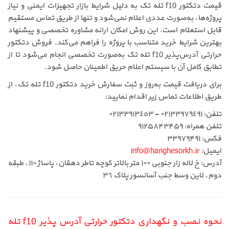
قیمت دتکتور f10 تله تک به دلیل شرایط بازار تجهیزات ایمنی و نیاز
پروژه‌ها، به‌صورت عددی اعلام نمی‌شود و تنها از طریق تماس مستقیم
قابل استعلام است. این روش امکان ارائه مشاوره تخصصی و پیشنهاد
بهترین شرایط خرید متناسب با پروژه را فراهم می‌کند. فروش دتکتور
حرارتی آدرس‌پذیر f10 تله تک به‌صورت تخصصی انجام می‌شود تا از
تطابق کامل آن با سیستم اعلام حریق اطمینان حاصل شود.
برای دریافت قیمت به‌روز و ثبت سفارش خرید دتکتور f10 تله تک، از
طریق اطلاعات تماس زیر اقدام نمایید:
تلفن: ٠٢١٣٣٩٧٩٤٩١ - ٠٢١٣٣٩١٣٤٥٣
تلفن همراه: ۹۱۲۵۸۴۳۴۵۹
فکس: ۳۳۹۷۹۴۹۱
ایمیل:
info@harighesorkh.ir
آدرس: خ لاله زار جنوبی ١٠٠ متر بالاتر کوچه تاطر دهقان، پاساژ ١١٠، طبقه
دوم، لاین وسط جنب آسانسور پلاک ٣٦
نحوه نصب و نگهداری دتکتور حرارتی آدرس پذیر f10 تله