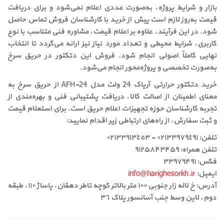
بازار و شرایط پروژه، به‌صورت عددی اعلام نمی‌شود و برای دریافت
قیمت به‌روز لازم است پیش از خرید با کارشناسان فروش تماس حاصل
شود. در این فرآیند، علاوه بر اعلام قیمت، مشاوره فنی متناسب با نوع
کاربری، شرایط محیطی و تعداد مورد نیاز نیز ارائه می‌گردد تا انتخاب
نهایی کاملاً اصولی انجام شود. فروش این دتکتور در حریق سرخ
به‌صورت تخصصی و پروژه‌محور انجام می‌شود.
خرید دتکتور حرارتی آریاک 24 ولت مدل AFH-24 از حریق سرخ به
معنای اطمینان از اصالت کالا، دریافت پشتیبانی فنی و بهره‌مندی از
تجربه کارشناسان حوزه تجهیزات اعلام حریق است. برای استعلام قیمت
و ثبت سفارش، از راه‌های ارتباطی زیر اقدام نمایید:
تلفن: ٠٢١٣٣٩٧٩٤٩١ - ٠٢١٣٣٩١٣٤٥٣
تلفن همراه: ۹۱۲۵۸۴۳۴۵۹
فکس: ۳۳۹۷۹۴۹۱
ایمیل:
info@harighesorkh.ir
آدرس: خ لاله زار جنوبی ١٠٠ متر بالاتر کوچه تاطر دهقان، پاساژ ١١٠، طبقه
دوم، لاین وسط جنب آسانسور پلاک ٣٦