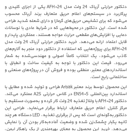
دتکتور حرارتی آریاک 24 ولت مدل AFH-24 یکی از اجزای کلیدی و
پرکاربرد در سیستم‌های اعلام حریق متعارف برند آریاک محسوب
می‌شود که برای تشخیص حریق‌های گرمازا و دارای شعله شدید طراحی
شده است. این دتکتور در محیط‌هایی که در شرایط عادی با نوسانات
دمایی یا افزایش‌های مقطعی حرارت مواجه هستند، عملکردی پایدار و
قابل اعتماد ارائه می‌دهد. خرید دتکتور حرارتی آریاک 24 ولت مدل
AFH-24 برای پروژه‌هایی که استفاده از دتکتور دود منجر به آلارم‌های
کاذب می‌شود، یک انتخاب کاملاً اصولی و مهندسی‌شده به شمار
می‌رود. قیمت این دتکتور با توجه به کیفیت ساخت و انطباق با
استانداردهای معتبر، منطقی بوده و فروش آن در پروژه‌های صنعتی و
ساختمانی رایج است.
این محصول توسط برند معتبر Ariyak طراحی و تولید شده و مطابق با
استاندارد بین‌المللی EN54-5 در کلاس حرارتی A2S عملکرد می‌کند.
دتکتور AFH-24 با ولتاژ تغذیه 24 ولت کار کرده و به‌صورت مستقیم با
مرکز کنترل اعلام حریق متعارف ارتباط برقرار می‌نماید. طراحی این
دتکتور به‌گونه‌ای است که پس از برقراری تغذیه، LED دستگاه هر چند
ثانیه یکبار چشمک‌زن شده و وضعیت آماده‌به‌کار بودن آن را نمایش
می‌دهد. خرید این محصول به معنای بهره‌مندی از یک راهکار ایمن،