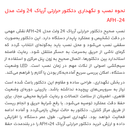
نحوه نصب و نگهداری دتکتور حرارتی آریاک 24 ولت مدل
AFH-24
نصب صحیح دتکتور حرارتی آریاک 24 ولت مدل AFH-24 نقش مهمی
در دقت تشخیص و عملکرد پایدار دستگاه دارد. این دتکتور به‌صورت
سقفی نصب می‌شود و محل نصب باید به‌گونه‌ای انتخاب گردد که
گرمای ناشی از حریق به‌سرعت به حسگر منتقل شود. رعایت فاصله
استاندارد بین دتکتورها، اتصال صحیح به زون پنل مرکزی و استفاده از
سیم‌کشی اصولی از نکات مهم در زمان نصب است. LED وضعیت
دستگاه، امکان بررسی سریع آماده‌به‌کار بودن یا آلارم را فراهم می‌کند.
در بخش نگهداری، طراحی ساده و مقاوم این دتکتور باعث شده است
نیاز به سرویس‌های پیچیده نداشته باشد. بازبینی دوره‌ای وضعیت
ظاهری، اطمینان از سلامت اتصالات و رعایت شرایط محیطی مجاز، برای
حفظ دقت عملکرد توصیه می‌شود. با رفع شرایط حریق و انجام ریست
از طریق مرکز کنترل، دتکتور به حالت نرمال بازمی‌گردد و آماده ادامه
فعالیت خواهد بود. نگهداری اصولی، طول عمر دستگاه را افزایش
داده و ارزش خرید دتکتور حرارتی آریاک AFH-24 را در بلندمدت حفظ