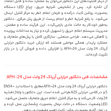
از دیگر قابلیت‌های این دتکتور می‌توان به عملکرد ساده و قابل اعتماد
آن اشاره کرد. پس از تشخیص شرایط حریق، چراغ LED دستگاه
به‌صورت روشن ثابت درآمده و فرمان اعلام خطر به مرکز کنترل ارسال
می‌شود. با رفع شرایط خطر و انجام ریست از طریق پنل مرکزی، دتکتور
به‌طور خودکار به حالت عادی بازمی‌گردد. این فرآیند ساده و مطمئن،
مدیریت سیستم اعلام حریق را تسهیل کرده و نیاز به مداخلات پیچیده
را کاهش می‌دهد. طراحی صنعتی، سازگاری کامل با پنل‌های متعارف و
عملکرد پایدار، همگی عواملی هستند که ارزش خرید دتکتور حرارتی
آریاک 24 ولت مدل AFH-24 را افزایش داده و فروش آن را در بازار
تثبیت کرده‌اند.
مشخصات فنی دتکتور حرارتی آریاک 24 ولت مدل AFH-24
دتکتور حرارتی آریاک 24 ولت مدل AFH-24 مطابق با استاندارد EN54-
5 و در کلاس حرارتی A2S طراحی شده است. این دتکتور با ولتاژ تغذیه
24 ولت کار می‌کند و به مرکز کنترل اعلام حریق متعارف متصل می‌شود.
LED وضعیت دستگاه در حالت نرمال به‌صورت چشمک‌زن عمل کرده و
در زمان آلارم به‌صورت روشن ثابت تغییر وضعیت می‌دهد.