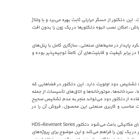
ارف طراحی شده است. این دتکتور از حسگر حرارتی ثابت بهره می‌برد و با ولتاژ
حالت آماده‌باش، امکان نصب انبوه دتکتورها در یک زون را بدون افت
کرد پایدار در محیط‌های صنعتی، سازگاری کامل با پنل‌های
متعارف و قابلیت اتصال به تجهیزات جانبی هشدار، نشان می‌دهد که قیمت دتکتور حرارتی ثابت تسلا مدل HDS-Revenant Series در برابر کیفیت و قابلیت‌های آن کاملاً توجیه‌پذیر بوده و
ص افزایش دما نسبت به تشخیص دود اولویت دارد. این دتکتور در فضاهایی که
ا، سردخانه‌ها، موتورخانه‌ها و اتاق‌های تأسیسات از جمله
 کاملاً توجیه‌پذیر است. در این فضاها، استفاده از دتکتور دود می‌تواند منجر به عدم تشخیص صحیح
یمت مناسب و کاربری صنعتی این محصول، فروش آن را در
یکی از مزایای مهم این دتکتور، پایداری عملکرد در شرایط محیطی دشوار است. مقاومت بالا در برابر گرد و غبار، بخارات، لرزش و شوک‌های مکانیکی باعث می‌شود دتکتور HDS-Revenant Series
در یک زون را فراهم می‌کند و این موضوع برای پروژه‌های