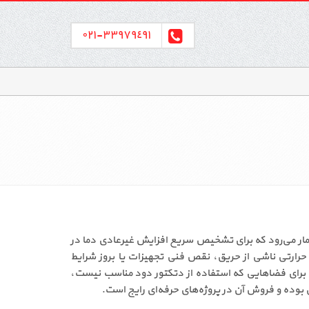
٣٣٩٧٩٤٩١-٠٢١
لام حریق متعارف به شمار می‌رود که برای تشخیص سریع افزایش غیرعادی دما در
حرارتی ناشی از حریق، نقص فنی تجهیزات یا بروز شرایط
خطرناک را شناسایی کرده و فرمان هشدار را به پنل مرکزی ارسال می‌کند. خرید دتکتور حرارتی ثابت تسلا مدل HDS-Revenant Series برای فضاهایی که استفاده از دتکتور دود مناسب نیست،
بوده و فروش آن در پروژه‌های حرفه‌ای رایج است.