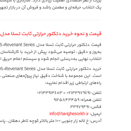
بزرگ از نظر اقتصادی اهمیت زیادی دارد. سازگاری با سیست
یک انتخاب حرفه‌ای و مطمئن باشد و فروش آن در بازار تجهی
قیمت و نحوه خرید دتکتور حرارتی ثابت تسلا مدل HDS-Revenant Series
به‌روز و دقیق، توصیه می‌شود پیش از خرید با کارشناسا
انتخاب نهایی به‌درستی انجام شود و سیستم اعلام حریق از
است. این مجموعه با شناخت دقیق نیاز پروژه‌های صنعتی،
راه‌های ارتباطی زیر اقدام نمایید:
تلفن: ٠٢١٣٣٩٧٩٤٩١ - ٠٢١٣٣٩١٣٤٥٣
تلفن همراه: ۹۱۲۵۸۴۳۴۵۹
فکس: ۳۳۹۷۹۴۹۱
ایمیل:
info@harighesorkh.ir
آدرس: خ لاله زار جنوبی ١٠٠ متر بالاتر کوچه تاطر دهقان، پاساژ ١١٠، طبقه دوم، لاین وسط جنب آسانسور پلاک ٣٦