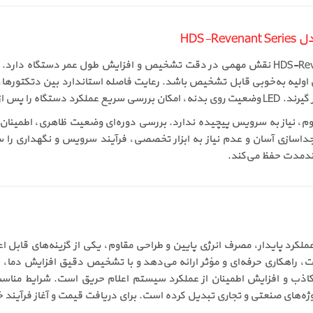
HDS-
نصب صحیح دتکتور حرارتی ثابت تسلا مدل HDS-Revenant Series نقش مهمی در دقت تشخیص و اف
ل اولیه به‌خوبی قابل تشخیص باشد. رعایت فاصله استاندارد بین دتکتورها،
صب فراهم می‌کند.
، نیاز به سرویس پیچیده ندارد. بررسی دوره‌ای وضعیت ظاهری، اطمینان از 
سازی آسان و عدم نیاز به ابزار تخصصی، فرآیند سرویس و نگهداری را س
لندمدت حفظ می‌کند.
ر حرارتی ثابت تسلا مدل HDS-Revenant Series با عملکرد پایدار، مصرف انرژی پایین و طراحی مقاوم، یک
راهکاری حرفه‌ای و مؤثر ارائه می‌دهد و با تشخیص دقیق افزایش دما، 