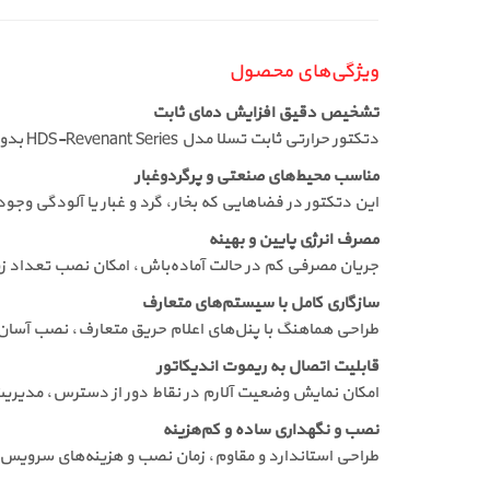
ویژگی‌های محصول
تشخیص دقیق افزایش دمای ثابت
دتکتور حرارتی ثابت تسلا مدل HDS-Revenant Series بدون وابستگی به دود، تغییرات حرارتی غیرعادی را سریع تشخیص داده و ارزش خرید محصول را افزایش می‌دهد.
مناسب محیط‌های صنعتی و پرگردوغبار
این دتکتور در فضاهایی که بخار، گرد و غبار یا آلودگی و
مصرف انرژی پایین و بهینه
جریان مصرفی کم در حالت آماده‌باش، امکان نصب تعداد زی
سازگاری کامل با سیستم‌های متعارف
طراحی هماهنگ با پنل‌های اعلام حریق متعارف، نصب آسان 
قابلیت اتصال به ریموت اندیکاتور
امکان نمایش وضعیت آلارم در نقاط دور از دسترس، مدیریت 
نصب و نگهداری ساده و کم‌هزینه
طراحی استاندارد و مقاوم، زمان نصب و هزینه‌های سرویس دو