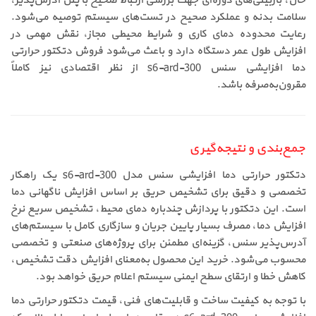
حال، بازبینی‌های دوره‌ای جهت بررسی ارتباط صحیح با پنل آدرس‌پذیر،
سلامت بدنه و عملکرد صحیح در تست‌های سیستم توصیه می‌شود.
رعایت محدوده دمای کاری و شرایط محیطی مجاز، نقش مهمی در
افزایش طول عمر دستگاه دارد و باعث می‌شود فروش دتکتور حرارتی
دما افزایشی سنس s6-ard-300 از نظر اقتصادی نیز کاملاً
مقرون‌به‌صرفه باشد.
جمع‌بندی و نتیجه‌گیری
دتکتور حرارتی دما افزایشی سنس مدل s6-ard-300 یک راهکار
تخصصی و دقیق برای تشخیص حریق بر اساس افزایش ناگهانی دما
است. این دتکتور با پردازش چندباره دمای محیط، تشخیص سریع نرخ
افزایش دما، مصرف بسیار پایین جریان و سازگاری کامل با سیستم‌های
آدرس‌پذیر سنس، گزینه‌ای مطمئن برای پروژه‌های صنعتی و تخصصی
محسوب می‌شود. خرید این محصول به‌معنای افزایش دقت تشخیص،
کاهش خطا و ارتقای سطح ایمنی سیستم اعلام حریق خواهد بود.
با توجه به کیفیت ساخت و قابلیت‌های فنی، قیمت دتکتور حرارتی دما