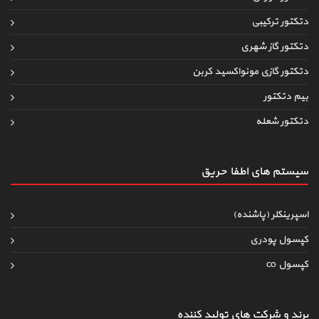
دتکتور ترکیبی
دتکتور گاز شهری
دتکتور گازی مونواکسید کربن
بیم دتکتور
دتکتور شعله
سیستم های اطفاءحریق
اسپرینکلر (پاشنده)
کپسول پودری
کپسول co
برند و شرکت های تولید کننده