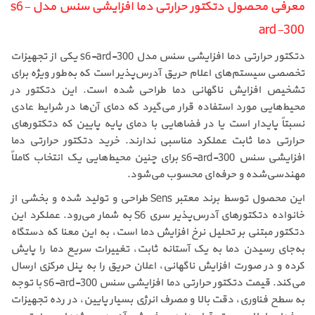
معرفی محصول دتکتور حرارتی دما افزایشی سنس مدل s6-
ard-300
دتکتور حرارتی دما افزایشی سنس مدل s6-ard-300 یکی از تجهیزات
تخصصی سیستم‌های اعلام حریق آدرس‌پذیر است که به‌طور ویژه برای
تشخیص افزایش ناگهانی دما طراحی شده است. این دتکتور در
محیط‌هایی مورد استفاده قرار می‌گیرد که دمای آن‌ها در شرایط عادی
نسبتاً پایدار است یا در فضاهایی با دمای پایه پایین که دتکتورهای
حرارتی دما ثابت عملکرد مناسبی ندارند. خرید دتکتور حرارتی دما
افزایشی سنس s6-ard-300 برای چنین محیط‌هایی یک انتخاب کاملاً
مهندسی‌شده و حرفه‌ای محسوب می‌شود.
این محصول توسط برند معتبر Sens طراحی و تولید شده و بخشی از
خانواده دتکتورهای آدرس‌پذیر سری S6 به شمار می‌رود. عملکرد این
دتکتور مبتنی بر تحلیل نرخ افزایش دما است، به این معنا که دستگاه
به‌جای رسیدن دما به یک آستانه ثابت، تغییرات سریع دما را پایش
کرده و در صورت افزایش ناگهانی، اعلان حریق را به پنل مرکزی ارسال
می‌کند. قیمت دتکتور حرارتی دما افزایشی سنس s6-ard-300 با توجه
به سطح فناوری، دقت بالا و مصرف انرژی بسیار پایین، در رده تجهیزات