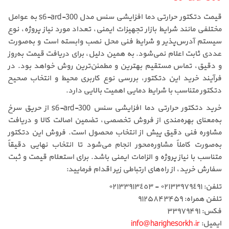
قیمت دتکتور حرارتی دما افزایشی سنس مدل s6-ard-300 به عوامل
مختلفی مانند شرایط بازار تجهیزات ایمنی، تعداد مورد نیاز پروژه، نوع
سیستم آدرس‌پذیر و شرایط فنی محل نصب وابسته است و به‌صورت
عددی ثابت اعلام نمی‌شود. به همین دلیل، برای دریافت قیمت به‌روز
و دقیق، تماس مستقیم بهترین و مطمئن‌ترین روش خواهد بود. در
فرآیند خرید این دتکتور، بررسی نوع کاربری محیط و انتخاب صحیح
دتکتور متناسب با شرایط دمایی اهمیت بالایی دارد.
خرید دتکتور حرارتی دما افزایشی سنس s6-ard-300 از حریق سرخ
به‌معنای بهره‌مندی از فروش تخصصی، تضمین اصالت کالا و دریافت
مشاوره فنی دقیق پیش از انتخاب محصول است. فروش این دتکتور
به‌صورت کاملاً مشاوره‌محور انجام می‌شود تا انتخاب نهایی دقیقاً
متناسب با نیاز پروژه و الزامات ایمنی باشد. برای استعلام قیمت و ثبت
سفارش خرید، از راه‌های ارتباطی زیر اقدام فرمایید:
تلفن: ٠٢١٣٣٩٧٩٤٩١ - ٠٢١٣٣٩١٣٤٥٣
تلفن همراه: ۹۱۲۵۸۴۳۴۵۹
فکس: ۳۳۹۷۹۴۹۱
ایمیل:
info@harighesorkh.ir