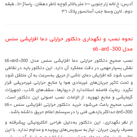
آدرس: خ لاله زار جنوبی ١٠٠ متر بالاتر کوچه تاطر دهقان، پاساژ ١١٠، طبقه
دوم، لاین وسط جنب آسانسور پلاک ٣٦
نحوه نصب و نگهداری دتکتور حرارتی دما افزایشی سنس
مدل s6-ard-300
نصب صحیح دتکتور حرارتی دما افزایشی سنس مدل s6-ard-300
نقش بسیار مهمی در دقت عملکرد آن دارد. این دتکتور باید در نقاطی
نصب شود که افزایش دمای ناشی از حریق به‌سرعت به آن منتقل شود
و تحت تاثیر جریان‌های غیرعادی هوا یا منابع حرارتی غیرحریقی قرار
نگیرد. رعایت فاصله استاندارد از دیوارها، سقف‌های کاذب، تجهیزات
گرمایشی و منابع تهویه، از الزامات نصب اصولی این دتکتور است.
نصب صحیح باعث می‌شود خرید دتکتور حرارتی افزایشی سنس s6-
ard-300 حداکثر بازدهی فنی را در سیستم اعلام حریق داشته باشد.
از نظر نگهداری، این دتکتور به‌دلیل طراحی الکترونیکی پیشرفته و
مصرف پایین جریان، نیاز به سرویس‌های پیچیده و مداوم ندارد. با این