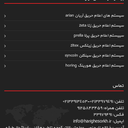
سیستم های اعلام حریق آریان arian
سیستم اعلام حریق زتا zeta
سییستم اعلام حریق پرلا prella
سیستم اعلام حریق زیتکس zitex
سیستم اعلام حریق سینکلن syncoln
سیستم اعلام حریق هورینگ horing
تماس
تلفن: ٠٢١٣٣٩٧٩٤٩١-٠٢١٣٣٩١٣٤٥٣
تلفن همراه: ۹۱۲۵۸۴۳۴۵۹
فکس: ۳۳۹۷۹۴۹۱
ایمیل: info@harighesorkh.ir
آدرس: خ لاله زار جنوبی ١٠٠ متر بالاتر کوچه تاطر دهقان، پاساژ ١١٠،طبقه