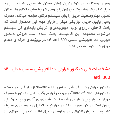
همراه هستند، در کوتاه‌ترین زمان ممکن شناسایی شوند. وجود
قابلیت نمایش وضعیت فایر زون با بررسی شرایط سایر دتکتورها، امکان
تحلیل بهتر وضعیت حریق را برای سیستم مرکزی فراهم می‌کند. مصرف
بسیار پایین جریان نیز یکی دیگر از مزایای مهم این محصول است که
باعث کاهش بار روی لوپ آدرس‌پذیر و افزایش پایداری کل سیستم
می‌شود. مجموعه این قابلیت‌ها باعث شده است فروش دتکتور
حرارتی دما افزایشی سنس s6-ard-300 در پروژه‌های حرفه‌ای اعلام
حریق کاملاً توجیه‌پذیر باشد.
مشخصات فنی دتکتور حرارتی دما افزایشی سنس مدل s6-
ard-300
دتکتور حرارتی دما افزایشی سنس s6-ard-300 از نظر فنی در دسته
دتکتورهای Rate of Rise آدرس‌پذیر قرار می‌گیرد. این دتکتور با مصرف
جریان بسیار پایین طراحی شده تا در شبکه‌های آدرس‌پذیر بزرگ نیز
بدون افت عملکرد مورد استفاده قرار گیرد. تحلیل مداوم دمای محیط،
تشخیص افزایش ناگهانی دما و ارسال دقیق اطلاعات به پنل مرکزی، از