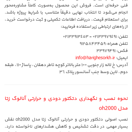
فنی حرفه‌ای است. فروش این محصول به‌صورت کاملاً مشاوره‌محور
انجام می‌شود تا انتخاب نهایی دقیقاً متناسب با شرایط پروژه باشد.
برای استعلام قیمت، دریافت اطلاعات تکمیلی و ثبت درخواست خرید،
از راه‌های ارتباطی زیر استفاده فرمایید:
تلفن: ٠٢١٣٣٩٧٩٤٩١ - ٠٢١٣٣٩١٣٤٥٣
تلفن همراه: ۹۱۲۵۸۴۳۴۵۹
فکس: ۳۳۹۷۹۴۹۱
ایمیل:
info@harighesorkh.ir
آدرس: خ لاله زار جنوبی ١٠٠ متر بالاتر کوچه تاطر دهقان، پاساژ ١١٠، طبقه
دوم، لاین وسط جنب آسانسور پلاک ٣٦
نحوه نصب و نگهداری دتکتور دودی و حرارتی آنالوگ زتا
مدل oh2000
نصب اصولی دتکتور دودی و حرارتی آنالوگ زتا مدل oh2000 نقش
بسیار مهمی در دقت تشخیص و کاهش هشدارهای ناخواسته دارد.