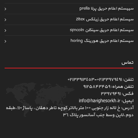
سییستم اعلام حریق پرلا prella
سیستم اعلام حریق زیتکس zitex
سیستم اعلام حریق سینکلن syncoln
سیستم اعلام حریق هورینگ horing
تماس
تلفن: ٠٢١٣٣٩٧٩٤٩١-٠٢١٣٣٩١٣٤٥٣
تلفن همراه: ۹۱۲۵۸۴۳۴۵۹
فکس: ۳۳۹۷۹۴۹۱
ایمیل: info@harighesorkh.ir
آدرس: خ لاله زار جنوبی ١٠٠ متر بالاتر کوچه تاطر دهقان، پاساژ ١١٠،طبقه
دوم،لاین وسط جنب آسانسور پلاک ٣٦