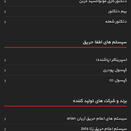
دتکتور گازی مونواکسید کربن
بیم دتکتور
دتکتور شعله
سیستم های اطفاءحریق
اسپرینکلر (پاشنده)
کپسول پودری
کپسول co
برند و شرکت های تولید کننده
سیستم های اعلام حریق آریان arian
سیستم اعلام حریق زتا zeta