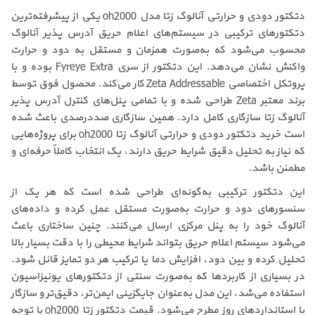
دتکتور دودی و حرارتی آنالوگ زتا مدل oh2000 یکی از پیشرفته‌ترین
دتکتورهای ترکیبی در سیستم‌های اعلام حریق آدرس پذیر آنالوگ
محسوب می‌شود که به‌صورت همزمان و مستقل به دود و حرارت
واکنش نشان می‌دهد. این دتکتور از سری Fyreye Extra بوده و با
پروتکل اختصاصی Zeta Addressable کار می‌کند. محصول فوق توسط
برند معتبر Zeta طراحی شده و با تمامی پنل‌های کنترل آدرس پذیر
آنالوگ زتا سازگاری کامل دارد. همین سازگاری صددرصدی باعث شده
است خرید دتکتور دودی و حرارتی آنالوگ زتا oh2000 برای پروژه‌هایی
که نیاز به تحلیل دقیق شرایط حریق دارند، یک انتخاب کاملاً حرفه‌ای و
مطمئن باشد.
این دتکتور ترکیبی به‌گونه‌ای طراحی شده است که هر یک از
سنسورهای دود و حرارت به‌صورت مستقل عمل کرده و داده‌های
آنالوگ خود را به پنل مرکزی ارسال می‌کنند. چنین ساختاری باعث
می‌شود سیستم اعلام حریق بتواند شرایط محیطی را با دقت بسیار بالا
تحلیل کرده و بین دود، افزایش دما یا ترکیب هر دو تمایز قائل شود.
در بسیاری از کاربردها که به‌صورت سنتی از دتکتورهای یونیزاسیون
استفاده می‌شد، این مدل به‌عنوان جایگزینی ایمن‌تر، دقیق‌تر و سازگار
با استانداردهای روز مطرح می‌شود. قیمت دتکتور زتا oh2000 با توجه