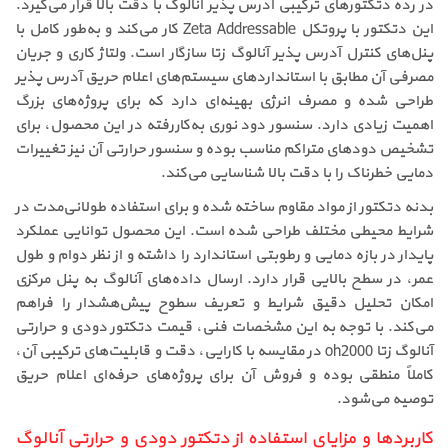
در رده دتکتورهای ترکیبی آدرس پذیر آنالوگ با دقت بالا قرار می‌گیرد.
این دتکتور با پروتکل Zeta Addressable کار می‌کند و به‌طور کامل با
پنل‌های کنترل آدرس پذیر آنالوگ زتا سازگار است. ولتاژ کاری و جریان
مصرفی آن مطابق با استانداردهای سیستم‌های اعلام حریق آدرس پذیر
طراحی شده و مصرف انرژی بهینه‌ای دارد که برای پروژه‌های بزرگ
اهمیت زیادی دارد. سنسور دود نوری به‌کاررفته در این محصول، برای
تشخیص دودهای متراکم مناسب بوده و سنسور حرارتی آن نیز تغییرات
دمایی خطرناک را با دقت بالا شناسایی می‌کند.
بدنه دتکتور از مواد مقاوم ساخته شده و برای استفاده طولانی‌مدت در
شرایط محیطی مختلف طراحی شده است. این محصول توانایی عملکرد
پایدار در بازه دمایی و رطوبتی استاندارد را داشته و از نظر دوام و طول
عمر، در سطح بالایی قرار دارد. ارسال داده‌های آنالوگ به پنل مرکزی
امکان تحلیل دقیق شرایط و تعریف سطوح پیش‌هشدار را فراهم
می‌کند. با توجه به این مشخصات فنی، قیمت دتکتور دودی و حرارتی
آنالوگ زتا oh2000 در مقایسه با کارایی، دقت و قابلیت‌های ترکیبی آن،
کاملاً منطقی بوده و فروش آن برای پروژه‌های حرفه‌ای اعلام حریق
توصیه می‌شود.
کاربردها و مزایای استفاده از دتکتور دودی و حرارتی آنالوگ