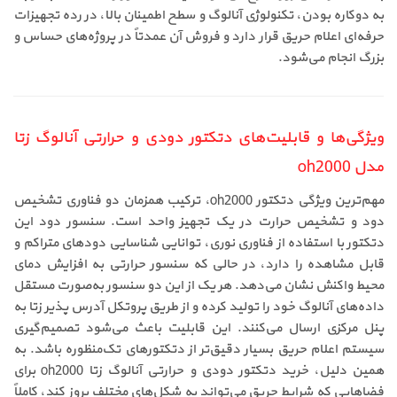
به دوکاره بودن، تکنولوژی آنالوگ و سطح اطمینان بالا، در رده تجهیزات
حرفه‌ای اعلام حریق قرار دارد و فروش آن عمدتاً در پروژه‌های حساس و
بزرگ انجام می‌شود.
ویژگی‌ها و قابلیت‌های دتکتور دودی و حرارتی آنالوگ زتا
مدل oh2000
مهم‌ترین ویژگی دتکتور oh2000، ترکیب همزمان دو فناوری تشخیص
دود و تشخیص حرارت در یک تجهیز واحد است. سنسور دود این
دتکتور با استفاده از فناوری نوری، توانایی شناسایی دودهای متراکم و
قابل مشاهده را دارد، در حالی که سنسور حرارتی به افزایش دمای
محیط واکنش نشان می‌دهد. هر یک از این دو سنسور به‌صورت مستقل
داده‌های آنالوگ خود را تولید کرده و از طریق پروتکل آدرس پذیر زتا به
پنل مرکزی ارسال می‌کنند. این قابلیت باعث می‌شود تصمیم‌گیری
سیستم اعلام حریق بسیار دقیق‌تر از دتکتورهای تک‌منظوره باشد. به
همین دلیل، خرید دتکتور دودی و حرارتی آنالوگ زتا oh2000 برای
فضاهایی که شرایط حریق می‌تواند به شکل‌های مختلف بروز کند، کاملاً