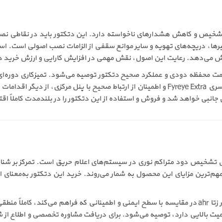
 تأثیر مستقیمی بر دقت تشخیص و کاهش هشدارهای ناخواسته دارد. این دتکتور باید د
ها، دریچه‌های تهویه و سایر موانع سقفی از الزامات نصب اصولی است. استف
‌دهد. رعایت این اصول، نقش مهمی در افزایش کارایی و ارزش خرید دتکتور زتا 
 سلامت محفظه دودی و عملکرد صحیح دتکتور توصیه می‌شود. تمیزکاری دو
گردوغبار جلوگیری می‌کند. بررسی وضعیت LED اضافی در سری Fyreye Extra و اطمینان از ارتباط
نبی خواهد شد و فروش و استفاده از این دتکتور را در بلندمدت کاملاً اق
ابل اعتماد برای تشخیص دود متراکم نوری در سیستم‌های اعلام حریق است. تمرکز 
 مهم‌ترین مزایای این محصول به شمار می‌روند. خرید این دتکتور به‌معنا
با توجه به کیفیت ساخت و قابلیت‌های فنی، قیمت دتکتور زتا ahr در مقایسه با سطح ایمنی و اطمینانی
 بالایی دارد، توصیه می‌شود. برای دریافت مشاوره تخصصی و اطلاع از 