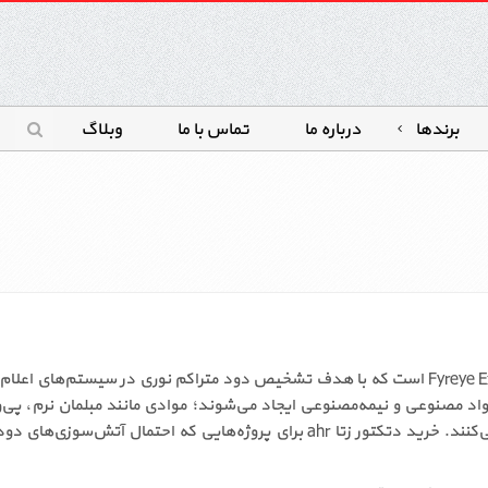
برندها
درباره ما
تماس با ما
وبلاگ
دتکتور زتا مدل ahr یکی از دتکتورهای تخصصی سری Fyreye Extra است که با هدف تشخیص دود مترا
 مصنوعی و نیمه‌مصنوعی ایجاد می‌شوند؛ موادی مانند مبلمان نرم، پی‌و
حریق ذرات دود قابل مشاهده با اندازه مشخص تولید می‌کنند. خرید دتکتور زتا ahr بر