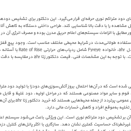
ر گروه دتکتورهای دود متراکم نوری حرفه‌ای قرار می‌گیرد. این دتکتور برای تشخ
 مشاهده را با دقت بالا شناسایی کند. طراحی داخلی دستگاه به کاهش آلار
مطابق با الزامات سیستم‌های اعلام حریق مدرن بوده و مصرف انرژی آن در س
 استفاده طولانی‌مدت در شرایط محیطی مختلف مناسب است. وجود پیچ قفل‌کنن
مطمئن در محیط‌های حساس را ف
نشان‌دهنده تنوع و انعطاف‌پذیری این سری محصول
اهایی طراحی شده است که در آن‌ها احتمال بروز آتش‌سوزی‌های دودزا با تولید دود 
فوم و سایر مواد مصنوعی هستند که در مراحل اولیه، دود غلیظ و قابل مش
فروشگاه‌ها، هتل‌ها، مراک
لیه به‌موقع افراد و کاهش خسارات مالی دارد.
یق آن بر تشخیص دود متراکم نوری است. این ویژگی باعث می‌شود سیستم اع
رخطرناک حساسیت کمتری نشان دهد. سازگاری با اکثر پانل‌های کنترل دزدگی