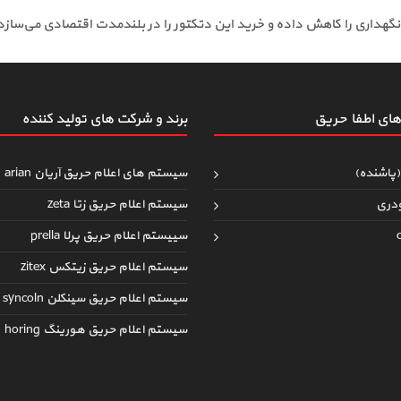
نگهداری را کاهش داده و خرید این دتکتور را در بلندمدت اقتصادی می‌سازد
ای اطفاءحریق
برند و شرکت های تولید کننده
(پاشنده)
سیستم های اعلام حریق آریان arian
دری
سیستم اعلام حریق زتا zeta
سییستم اعلام حریق پرلا prella
سیستم اعلام حریق زیتکس zitex
سیستم اعلام حریق سینکلن syncoln
سیستم اعلام حریق هورینگ horing