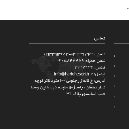
.
تماس
تلفن: ٠٢١٣٣٩٧٩٤٩١-٠٢١٣٣٩١٣٤٥٣
تلفن همراه: ۹۱۲۵۸۴۳۴۵۹
فکس: ۳۳۹۷۹۴۹۱
ایمیل: info@harighesorkh.ir
آدرس: خ لاله زار جنوبی ١٠٠ متر بالاتر کوچه
تاطر دهقان، پاساژ ١١٠،طبقه دوم،لاین وسط
جنب آسانسور پلاک ٣٦