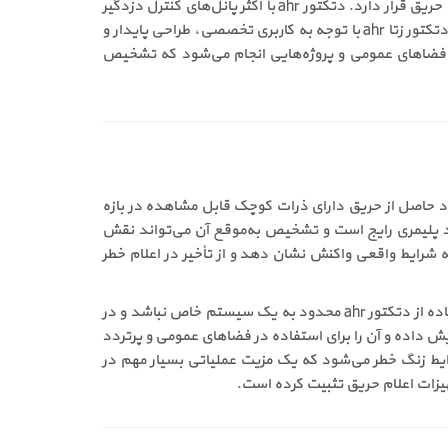
این محصول توسط برند معتبر Zeta طراحی شده و از نظر کیفیت ساخت و دقت عملکرد، در سطح بالایی از استانداردهای تجهیزات اعلام حریق قرار دارد. دتکتور ahr با اکثر پانل‌های کنترل دزدگیر
آتش‌نشانی مدرن سازگار است و همین موضوع باعث شده است دامنه استفاده از آن در پروژه‌های مختلف بسیار گسترده باشد. قیمت دتکتور زتا ahr با توجه به کاربری تخصصی، طراحی پایدار و
ری، فضاهای عمومی و پروژه‌هایی انجام می‌شود که تشخیص
حی شده که دود حاصل از حریق دارای ذرات کوچک قابل مشاهده در بازه
اد پلیمری رایج است و تشخیص به‌موقع آن می‌تواند نقش
ود سیستم اعلام حریق با دقت بیشتری به شرایط واقعی واکنش نشان دهد و از تأخیر در اعلام خطر
از دیگر قابلیت‌های مهم این دتکتور، سازگاری آن با اکثر پانل‌های کنترل دزدگیر آتش‌نشانی مدرن است. این ویژگی باعث می‌شود استفاده از دتکتور ahr محدود به یک سیستم خاص نباشد و در
ایش داده و آن را برای استفاده در فضاهای عمومی و پرتردد
ی باعث بهبود شناسایی دتکتور فعال در شرایط زنگ خطر می‌شود که یک مزیت عملیاتی بسیار مهم در