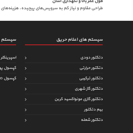
طول عمر بالا و نگهداری آسان
طراحی مقاوم و نیاز کم به سرویس‌های پیچیده، هزینه‌های 
سیستم های اعلام حریق
سیستم ه
دتکتور دودی
اسپرینکلر 
دتکتور حرارتی
کپسول پو
دتکتور ترکیبی
کپسول co
دتکتور گاز شهری
دتکتور گازی مونواکسید کربن
بیم دتکتور
دتکتور شعله