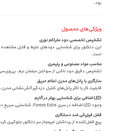
بود.
ویژگی‌های محصول
تشخیص تخصصی دود متراکم نوری
است.
مناسب مواد مصنوعی و پلیمری
تشخیص دقیق دود ناشی از سوختن مبلمان نرم، پی‌وی‌سی، 
سازگاری با پانل‌های مدرن اعلام حریق
قابلیت کار با اکثر پانل‌های کنترل دزدگیر آتش‌نشانی مدرن
LED اضافی برای شناسایی بهتر در آلارم
وجود LED اضافه در سری Fyreye Extra، شناسایی سریع دتکتور فعال را در شرایط اضطراری ممکن می‌سازد.
قفل فیزیکی ضد دستکاری
پیچ قفل‌کننده از برداشتن غیرمجاز سر دتکتور جلوگیری کرده