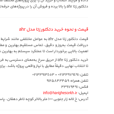
داده و فرآیند انتخاب و خرید آن را برای پروژه‌های مختل
دتکتور زتا ahr را بالا برده و فروش آن را در پروژه‌های حرفه‌ای کاملاً توجیه‌پذیر کرده‌اند.
قیمت و نحوه خرید دتکتور زتا مدل ahr
قیمت دتکتور زتا مدل ahr به عوامل م
دریافت قیمت به‌روز و دقیق، تماس مستقیم بهترین و مطمئن
اهمیت بالایی برخوردار است تا عملکرد سیستم به بهتری
خرید دتکتور زتا ahr از حریق سرخ به‌معن
تا انتخاب نهایی دقیقاً مطابق با نیاز واقعی پروژه باشد. ب
تلفن: ٠٢١٣٣٩٧٩٤٩١ - ٠٢١٣٣٩١٣٤٥٣
تلفن همراه: ۹۱۲۵۸۴۳۴۵۹
فکس: ۳۳۹۷۹۴۹۱
ایمیل:
info@harighesorkh.ir
آدرس: خ لاله زار جنوبی ١٠٠ متر بالاتر کوچه تاطر دهقان، پاساژ ١١٠، طبقه دوم، لاین وسط جنب آسانسور پلاک ٣٦