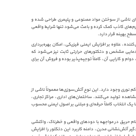
یص دودهای ناشی از سوختن مواد مصنوعی و پلیمری طراحی شده و
م‌های کاذب کمک کرده و باعث می‌شود تنها شرایط واقعی
طح بهینه قرار دارد.
ده، علاوه بر افزایش ایمنی فیزیکی، امکان بهره‌برداری
راهم می‌سازد. در کنار مدل ahr، خانواده Fyreye شامل ردیاب‌های حرارتی Rate of Rise با آستانه دمایی مشخص و دتکتورهای حرارتی ثابت نیز می‌شود که
ات است. با توجه به این مشخصات فنی، قیمت دتکتور زتا ahr در مقایسه با دقت، دوام و کارایی آن، کاملاً توجیه‌پذیر بوده و فروش آن برای
متراکم نوری وجود دارد. این نوع آتش‌سوزی‌ها معمولاً ناشی از
اهده تولید می‌کنند. ساختمان‌های اداری، مراکز تجاری،
ز آموزشی، مراکز درمانی و فضاهای عمومی پرتردد از جمله محیط‌هایی هستند که خرید دتکتور زتا ahr برای آن‌ها یک انتخاب کاملاً حرفه‌ای و مبتنی بر اصول ایمنی محسوب
لام حریق در مواجهه با دودهای واقعی و خطرناک، واکنشی
ر آتش‌نشانی مدرن، دامنه کاربرد این دتکتور را افزایش