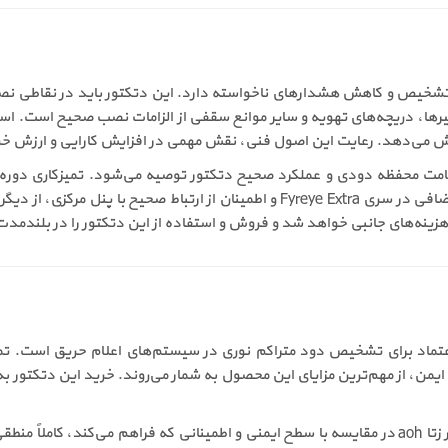
ao تأثیر مستقیمی بر دقت تشخیص و کاهش هشدارهای ناخواسته دارد. این دتکتور باید د
رها، دریچه‌های تهویه و سایر موانع سقفی از الزامات نصب صحیح است. استفا
ی‌دهد. رعایت این اصول فنی، نقش مهمی در افزایش کارایی و ارزش خرید دتکتور 
ز سلامت محفظه دودی و عملکرد صحیح دتکتور توصیه می‌شود. تمیزکاری 
گردوغبار و آلودگی جلوگیری می‌کند. بررسی وضعیت LED اضافی در سری Fyreye Extra و 
ینه‌های جانبی خواهد شد و فروش و استفاده از این دتکتور را در بلندمدت ک
دقیق و قابل اعتماد برای تشخیص دود متراکم نوری در سیستم‌های اعلام حریق ا
 ایمن، از مهم‌ترین مزایای این محصول به شمار می‌روند. خرید این دتکتور
با توجه به کیفیت ساخت و قابلیت‌های فنی، قیمت دتکتور زتا aoh در مقایسه با سطح ایمنی و اطمینانی