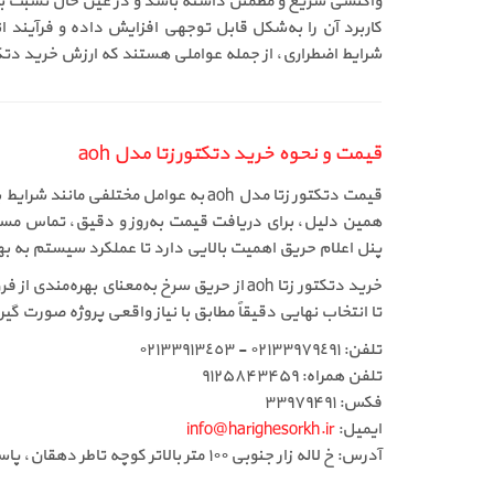
واکنشی سریع و مطمئن داشته باشد و در عین حال نسبت به ش
کاربرد آن را به‌شکل قابل توجهی افزایش داده و فرآیند
شرایط اضطراری، از جمله عواملی هستند که ارزش خرید دتکتور زتا aoh را بالا برده و فروش آن را در پروژه‌های حرفه‌ای کاملاً توجیه
قیمت و نحوه خرید دتکتور زتا مدل aoh
قیمت دتکتور زتا مدل aoh به عوامل م
همین دلیل، برای دریافت قیمت به‌روز و دقیق، تماس مستق
پنل اعلام حریق اهمیت بالایی دارد تا عملکرد سیستم به
خرید دتکتور زتا aoh از حریق سرخ به‌معن
تا انتخاب نهایی دقیقاً مطابق با نیاز واقعی پروژه صورت گ
تلفن: ٠٢١٣٣٩٧٩٤٩١ - ٠٢١٣٣٩١٣٤٥٣
تلفن همراه: ۹۱۲۵۸۴۳۴۵۹
فکس: ۳۳۹۷۹۴۹۱
ایمیل:
info@harighesorkh.ir
آدرس: خ لاله زار جنوبی ١٠٠ متر بالاتر کوچه تاطر دهقان، پاساژ ١١٠، طبقه دوم، لاین وسط جنب آسانسور پلاک ٣٦