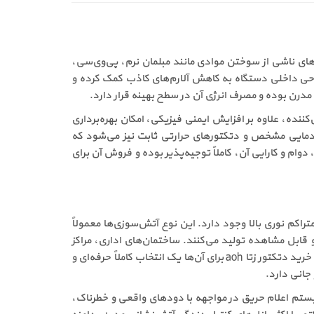
یص دودهای ناشی از سوختن موادی مانند مبلمان نرم، پی‌وی‌سی،
احی داخلی دستگاه به کاهش آلارم‌های کاذب کمک کرده و
درن بوده و مصرف انرژی آن در سطح بهینه قرار دارد.
ده، علاوه بر افزایش ایمنی فیزیکی، امکان بهره‌برداری
فراهم می‌سازد. در کنار مدل aoh، خانواده Fyreye شامل ردیاب‌های حرارتی Rate of Rise با آستانه دمایی مشخص و دتکتورهای حرارتی ثابت نیز می‌شود که
لات است. با توجه به این مشخصات فنی، قیمت دتکتور زتا aoh در مقایسه با دقت، دوام و کارایی آن، کاملاً توجیه‌پذیر بوده و فروش آن برای
ود متراکم نوری بالا وجود دارد. این نوع آتش‌سوزی‌ها معمولاً
قابل مشاهده تولید می‌کنند. ساختمان‌های اداری، مراکز
تجاری، فروشگاه‌ها، هتل‌ها، مراکز آموزشی، سالن‌های اجتماعات، مراکز درمانی و فضاهای عمومی پرتردد از جمله محیط‌هایی هستند که خرید دتکتور زتا aoh برای آن‌ها یک انتخاب کاملاً حرفه‌ای و
جانی دارد.
 ویژگی باعث می‌شود سیستم اعلام حریق در مواجهه با دودهای واقعی و خطرناک،