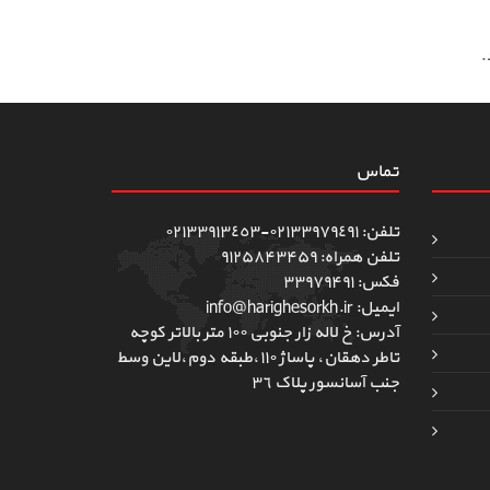
.
تماس
تلفن: ٠٢١٣٣٩٧٩٤٩١-٠٢١٣٣٩١٣٤٥٣
تلفن همراه: ۹۱۲۵۸۴۳۴۵۹
فکس: ۳۳۹۷۹۴۹۱
ایمیل: info@harighesorkh.ir
آدرس: خ لاله زار جنوبی ١٠٠ متر بالاتر کوچه
تاطر دهقان، پاساژ ١١٠،طبقه دوم،لاین وسط
جنب آسانسور پلاک ٣٦