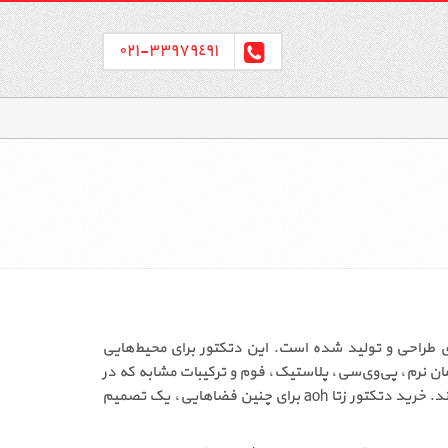
٣٣٩٧٩٤٩١-٠٢١
ت ویژه برای تشخیص دود متراکم نوری طراحی و تولید شده است. این دتکتور برای محیط‌هایی
ان نرم، پی‌وی‌سی، پلاستیک، فوم و ترکیبات مشابه که در
مراحل اولیه حریق، دود غلیظ و قابل مشاهده با ذرات مشخص تولید می‌کنند، به‌طور مستقیم در محدوده عملکرد این دتکتور قرار دارند. خرید دتکتور زتا aoh برای چنین فضاهایی، یک تصمیم