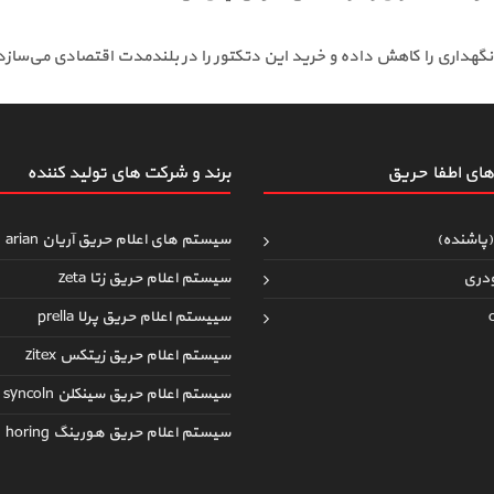
نگهداری را کاهش داده و خرید این دتکتور را در بلندمدت اقتصادی می‌سازد
ای اطفاءحریق
برند و شرکت های تولید کننده
(پاشنده)
سیستم های اعلام حریق آریان arian
دری
سیستم اعلام حریق زتا zeta
سییستم اعلام حریق پرلا prella
سیستم اعلام حریق زیتکس zitex
سیستم اعلام حریق سینکلن syncoln
سیستم اعلام حریق هورینگ horing