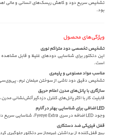
تشخیص سریع دود و کاهش ریسک‌های انسانی و مالی اهمیت
بود.
ویژگی‌های محصول
تشخیص تخصصی دود متراکم نوری
است.
مناسب مواد مصنوعی و پلیمری
تشخیص دقیق دود ناشی از سوختن مبلمان نرم، پی‌وی‌سی، 
سازگاری با پانل‌های مدرن اعلام حریق
قابلیت کار با اکثر پانل‌های کنترل دزدگیر آتش‌نشانی مدرن
LED اضافی برای شناسایی بهتر در آلارم
وجود LED اضافه در سری Fyreye Extra، شناسایی سریع دتکتور فعال را در شرایط اضطراری ممکن می‌سازد.
قفل فیزیکی ضد دستکاری
پیچ قفل‌کننده از برداشتن غیرمجاز سر دتکتور جلوگیری کرده