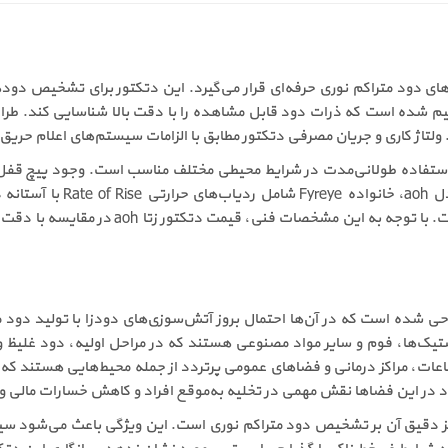
ر گروه دتکتورهای دود متراکم نوری حرفه‌ای قرار می‌گیرد. این دتکتور برای تشخ
م شده است که ذرات دود قابل مشاهده را با دقت بالا شناسایی کند. طر
اژ کاری و جریان مصرفی دتکتور مطابق با الزامات سیستم‌های اعلام حریق م
 استفاده طولانی‌مدت در شرایط محیطی مختلف مناسب است. وجود پیچ قفل‌کنن
مطمئن در محیط‌های حساس را 
نشان‌دهنده تنوع و انعطاف‌پذیری این سری محصو
فضاهایی طراحی شده است که در آن‌ها احتمال بروز آتش‌سوزی‌های دودزا با تولید د
تیک‌ها، فوم و سایر مواد مصنوعی هستند که در مراحل اولیه، دود غلیظ و 
 این فضاها نقش مهمی در تخلیه به‌موقع افراد و کاهش خسارات مالی و 
 مزایا، مهم‌ترین نقطه قوت دتکتور زتا مدل aoh تمرکز دقیق آن بر تشخیص دود متراکم نوری است. این