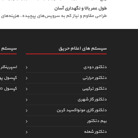
طول عمر بالا و نگهداری آسان
طراحی مقاوم و نیاز کم به سرویس‌های پیچیده، هزینه‌های 
سیستم های اعلام حریق
سیستم ه
دتکتور دودی
اسپرینکلر 
دتکتور حرارتی
کپسول پو
دتکتور ترکیبی
کپسول co
دتکتور گاز شهری
دتکتور گازی مونواکسید کربن
بیم دتکتور
دتکتور شعله