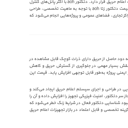
این محصول توسط برند معتبر Zeta طراحی شده و از نظر کیفیت ساخت، دقت تشخیص و پایداری عملکرد، در سطح بالایی از تجهیزات اعلام حریق قرار دارد. دتکتور aoh با اکثر پانل‌های کنترل
دزدگیر آتش‌نشانی مدرن سازگار است و همین موضوع باعث شده است دامنه کاربرد آن در پروژه‌های مختلف بسیار گسترده باشد. قیمت دتکتور زتا aoh با توجه به ماهیت تخصصی، طراحی
راکز تجاری، فضاهای عمومی و پروژه‌هایی انجام می‌شود که
طی طراحی شده که دود حاصل از حریق دارای ذرات کوچک قابل مشاهده در
 نقش بسیار مهمی در جلوگیری از گسترش حریق و کاهش
 نشان دهد و سطح ایمنی پروژه به‌طور قابل توجهی افزایش یابد. قیمت این
ایی در طراحی و اجرای سیستم اعلام حریق ایجاد می‌کند و
برداشتن غیرمجاز سر دتکتور، امنیت فیزیکی تجهیز را افزایش داده و آن را
دد مناسب می‌کند. همچنین در محدوده آشکارسازهای Fyreye Extra، وجود LED اضافی باعث بهبود شناسایی دتکتور فعال در شرایط زنگ خطر می‌شود که
ن به شمار می‌رود. این مجموعه ویژگی‌ها باعث شده‌اند فروش دتکتور زتا aoh به‌عنوان یک گزینه تخصصی و قابل اعتماد در بازار تجهیزات اعلام حریق