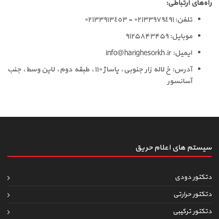
راه‌های ارتباطی:
تلفن: ٠٢١٣٣٩٧٩٤٩١ - ٠٢١٣٣٩١٣٤٥٣
موبایل: ۹۱۲۵۸۴۳۴۵۹
ایمیل:
info@harighesorkh.ir
آدرس: خ لاله زار جنوبی، پاساژ ١١٠، طبقه دوم، لاین وسط، جنب
آسانسور
سیستم های اعلام حریق
دتکتور دودی
دتکتور حرارتی
دتکتور ترکیبی