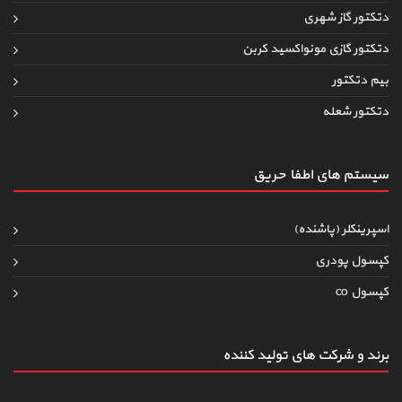
دتکتور گاز شهری
دتکتور گازی مونواکسید کربن
بیم دتکتور
دتکتور شعله
سیستم های اطفاءحریق
اسپرینکلر (پاشنده)
کپسول پودری
کپسول co
برند و شرکت های تولید کننده