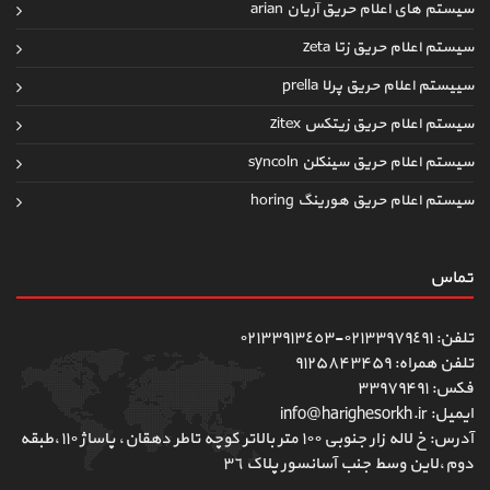
سیستم های اعلام حریق آریان arian
سیستم اعلام حریق زتا zeta
سییستم اعلام حریق پرلا prella
سیستم اعلام حریق زیتکس zitex
سیستم اعلام حریق سینکلن syncoln
سیستم اعلام حریق هورینگ horing
تماس
تلفن: ٠٢١٣٣٩٧٩٤٩١-٠٢١٣٣٩١٣٤٥٣
تلفن همراه: ۹۱۲۵۸۴۳۴۵۹
فکس: ۳۳۹۷۹۴۹۱
ایمیل: info@harighesorkh.ir
آدرس: خ لاله زار جنوبی ١٠٠ متر بالاتر کوچه تاطر دهقان، پاساژ ١١٠،طبقه
دوم،لاین وسط جنب آسانسور پلاک ٣٦