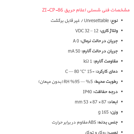
مشخصات فنی شستی اعلام حریق ZI-CP-86
نوع:
Unresettable / غیر قابل برگشت
ولتاژ کاری:
12 – 32 VDC
جریان در حالت نرمال:
0 A
جریان در حالت آلارم:
50 mA
مقاومت آلارم:
1 kΩ
دمای کارکرد:
-15 °C — 80 °C
رطوبت محیط:
5% — 95% RH (بدون میعان)
درجه حفاظت:
IP40
ابعاد:
87 × 87 × 53 mm
وزن:
165 g
جنس بدنه:
ABS مقاوم در برابر حرارت
نصب:
روکار و توکار