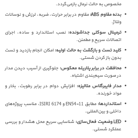
مخصوص به حالت نرمال بازمی‌گردد.
بدنه مقاوم ABS:
مقاوم در برابر حرارت، ضربه، لرزش و نوسانات
ولتاژ.
ترمینال سوکتی جداشونده:
نصب استاندارد و ساده، اجرای
اتصالات سریع و مطمئن.
کلید تست و بازگشت به حالت اولیه:
امکان انجام بازدید و تست
بدون باز کردن شستی.
محافظت در برابر پلاریته معکوس:
جلوگیری از آسیب دیدن مدار
در صورت سیم‌بندی اشتباه.
مدار فایبرگلاس متالیزه:
افزایش دوام در برابر رطوبت، بخار و
مواد خورنده.
استانداردها:
مطابق EN54-11 و ISIRI 6174، مناسب پروژه‌های
داخلی و بین‌المللی.
LED وضعیت فعال‌سازی:
شناسایی سریع محل هشدار و بررسی
عملکرد شستی.