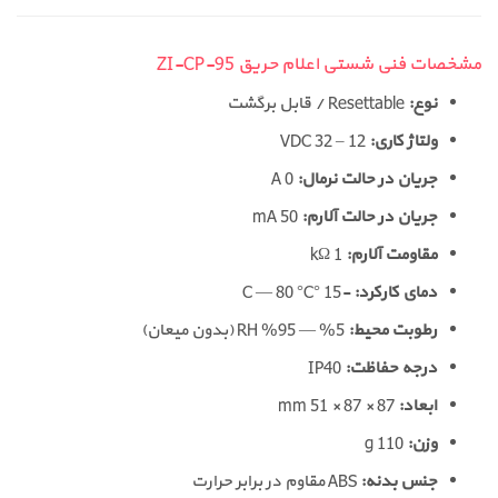
مشخصات فنی شستی اعلام حریق ZI-CP-95
نوع:
Resettable / قابل برگشت
ولتاژ کاری:
12 – 32 VDC
جریان در حالت نرمال:
0 A
جریان در حالت آلارم:
50 mA
مقاومت آلارم:
1 kΩ
دمای کارکرد:
-15 °C — 80 °C
رطوبت محیط:
5% — 95% RH (بدون میعان)
درجه حفاظت:
IP40
ابعاد:
87 × 87 × 51 mm
وزن:
110 g
جنس بدنه:
ABS مقاوم در برابر حرارت