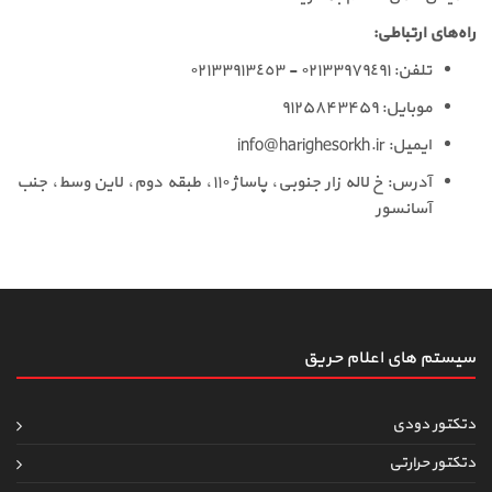
راه‌های ارتباطی:
تلفن: ٠٢١٣٣٩٧٩٤٩١ - ٠٢١٣٣٩١٣٤٥٣
موبایل: ۹۱۲۵۸۴۳۴۵۹
ایمیل:
info@harighesorkh.ir
آدرس: خ لاله زار جنوبی، پاساژ ١١٠، طبقه دوم، لاین وسط، جنب
آسانسور
سیستم های اعلام حریق
دتکتور دودی
دتکتور حرارتی