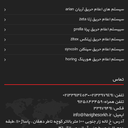
سیستم های اعلام حریق آریان arian
سیستم اعلام حریق زتا zeta
سییستم اعلام حریق پرلا prella
سیستم اعلام حریق زیتکس zitex
سیستم اعلام حریق سینکلن syncoln
سیستم اعلام حریق هورینگ horing
تماس
تلفن: ٠٢١٣٣٩٧٩٤٩١-٠٢١٣٣٩١٣٤٥٣
تلفن همراه: ۹۱۲۵۸۴۳۴۵۹
فکس: ۳۳۹۷۹۴۹۱
ایمیل: info@harighesorkh.ir
آدرس: خ لاله زار جنوبی ١٠٠ متر بالاتر کوچه تاطر دهقان، پاساژ ١١٠،طبقه