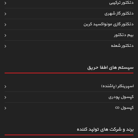
دتکتور ترکیبی
دتکتور گاز شهری
دتکتور گازی مونواکسید کربن
بیم دتکتور
دتکتور شعله
سیستم های اطفاءحریق
اسپرینکلر (پاشنده)
کپسول پودری
کپسول co
برند و شرکت های تولید کننده