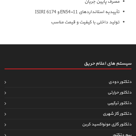
مصرف پایین جریان
تأییدیه استانداردهای EN54-11 و ISIRI 6174
تولید داخلی با کیفیت و قیمت مناسب
سیستم های اعلام حریق
دتکتور دودی
دتکتور حرارتی
دتکتور ترکیبی
دتکتور گاز شهری
دتکتور گازی مونواکسید کربن
بیم دتکتور