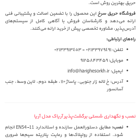
حریق بهترین روش است.
فروشگاه حریق سرخ
این محصول را با تضمین اصالت و پشتیبانی فنی
ارائه می‌دهد و کارشناسان فروش با آگاهی کامل از سیستم‌های
آدرس‌پذیر، مشاوره تخصصی پیش از خرید ارائه می‌کنند.
راه‌های ارتباطی:
تلفن: ٠٢١٣٣٩٧٩٤٩١ - ٠٢١٣٣٩١٣٤٥٣
موبایل: ۹۱۲۵۸۴۳۴۵۹
ایمیل:
info@harighesorkh.ir
آدرس: خ لاله زار جنوبی، پاساژ ١١٠، طبقه دوم، لاین وسط، جنب
آسانسور
نصب و نگهداری شستی برگشت‌پذیر آریاک مدل آریا
نصب:
مطابق دستورالعمل سازنده و استاندارد EN54-11 انجام
شود. استفاده از رولپلاک‌ها و رعایت پلاریته سیم‌ها ضروری