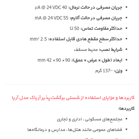
جریان مصرفی در حالت نرمال:
40 µA @ 24 VDC
جریان مصرفی در حالت آلارم:
55 mA @ 24 VDC
حداکثر مقاومت تماس:
50 Ω
حداکثر سطح مقطع هادی قابل استفاده:
2.5 mm²
شرایط نصب:
محیط مسقف
ابعاد (طول × عرض × عمق):
90 × 90 × 42 mm
وزن:
~137 گرم
کاربردها و مزایای استفاده از شستی برگشت‌پذیر آریاک مدل آریا
کاربردها:
مجتمع‌های مسکونی، اداری و تجاری
فضاهای عمومی مانند هتل‌ها، مدارس و درمانگاه‌ها