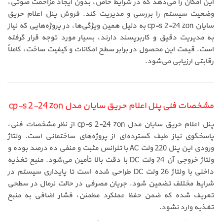
این امکان را می‌دهد که در شرایط خاص، بدون ایجاد مزاحمت صوتی،
وضعیت سیستم را بررسی و مدیریت کند. فروش پنل اعلام حریق
سایان cp-s 2-24 zon به دلیل همین ویژگی‌ها، در پروژه‌هایی که نیاز
به مدیریت دقیق و کاربرپسند دارند، بسیار مورد توجه قرار گرفته
است. قیمت این محصول در برابر سطح امکانات و کیفیت ساخت، کاملاً
رقابتی ارزیابی می‌شود.
مشخصات فنی پنل اعلام حریق سایان مدل cp-s 2-24 zon
پنل اعلام حریق سایان مدل cp-s 2-24 zon از نظر مشخصات فنی،
پاسخگوی نیاز طیف گسترده‌ای از پروژه‌های ساختمانی است. ولتاژ
ورودی این پنل 220 ولت AC با تلرانس مثبت و منفی ده درصد بوده و
ولتاژ خروجی آن 24 ولت DC با دقت بالا تأمین می‌شود. منبع تغذیه
داخلی با ولتاژ 26 ولت DC طراحی شده است تا پایداری سیستم در
شرایط مختلف تضمین شود. جریان مصرفی در حالت نرمال در سطحی
تعریف شده که ضمن حفظ عملکرد مطمئن، فشار اضافی به منبع
تغذیه وارد نشود.