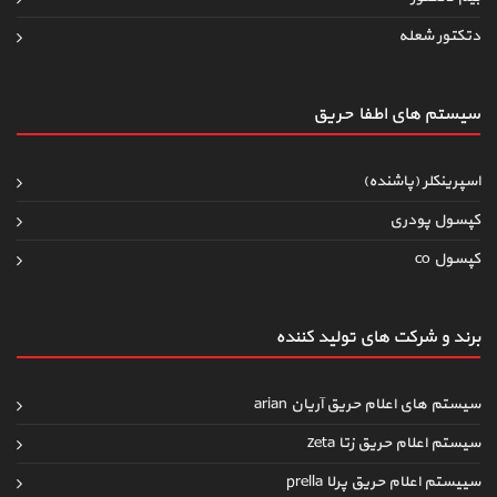
دتکتور شعله
سیستم های اطفاءحریق
اسپرینکلر (پاشنده)
کپسول پودری
کپسول co
برند و شرکت های تولید کننده
سیستم های اعلام حریق آریان arian
سیستم اعلام حریق زتا zeta
سییستم اعلام حریق پرلا prella