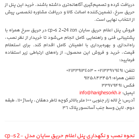
دریافت کرده و تصمیم‌گیری آگاهانه‌تری داشته باشند. خرید این پنل از
حریق سرخ، تضمین‌کننده اصالت کالا و دریافت مشاوره تخصصی پیش
از انتخاب نهایی است.
فروش پنل اعلام حریق سایان cp-s 2-24 zon در حریق سرخ همراه با
پشتیبانی فنی و راهنمایی کامل انجام می‌شود تا خریدار از نظر نصب،
راه‌اندازی و بهره‌برداری با اطمینان کامل اقدام کند. برای استعلام
قیمت، خرید و فروش این محصول، از راه‌های ارتباطی زیر استفاده
فرمایید:
تلفن: ٠٢١٣٣٩٧٩٤٩١ - ٠٢١٣٣٩١٣٤٥٣
تلفن همراه: ۹۱۲۵۸۴۳۴۵۹
فکس: ۳۳۹۷۹۴۹۱
ایمیل:
info@harighesorkh.ir
آدرس: خ لاله زار جنوبی ١٠٠ متر بالاتر کوچه تاطر دهقان، پاساژ ١١٠، طبقه
دوم، لاین وسط جنب آسانسور پلاک ٣٦
نحوه نصب و نگهداری پنل اعلام حریق سایان مدل cp-s 2-