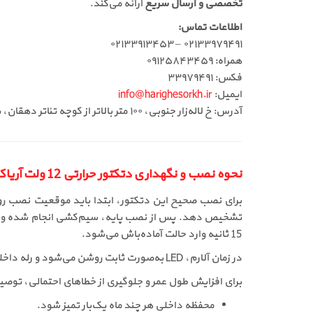
تخصصی و ارسال سریع
ارائه می‌کند.
اطلاعات تماس:
۰۲۱۳۳۹۷۹۴۹۱ – ۰۲۱۳۳۹۱۳۴۵۳
همراه: ۰۹۱۲۵۸۴۳۴۵۹
فکس: ۳۳۹۷۹۴۹۱
ایمیل:
info@harighesorkh.ir
آدرس: خ لاله‌زار جنوبی، ۱۰۰ متر بالاتر از کوچه تئاتر دهقان، پاساژ ۱۱۰، طبقه دوم، لاین وسط، جنب آسانسور، پلاک ۳۶
نحوه نصب و نگهداری دتکتور حرارتی 12 ولت آریاک رله دار AHDA-12R
برای نصب صحیح این دتکتور، ابتدا باید موقعیت نصب رو
15 ثانیه وارد حالت آماده‌باش می‌شود.
در زمان آلارم، LED به‌صورت ثابت روشن می‌شود و رله داخلی تغییر وضعیت می‌دهد. پس از کاهش دما، دستگاه به حالت عادی بازمی‌گردد.
برای افزایش طول عمر و جلوگیری از خطاهای احتمالی، توصی
محفظه داخلی هر چند ماه یک‌بار تمیز شود.