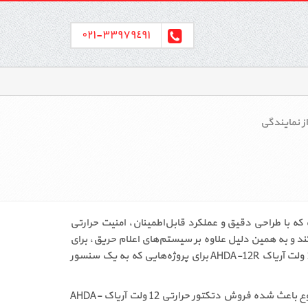
٣٣٩٧٩٤٩١-٠٢١
ز نمایندگی
سط شرکت آریاک است که با طراحی دقیق و عملکرد قابل‌اطمینان، امنیت حرارتی
ند و به همین دلیل علاوه بر سیستم‌های اعلام حریق، برای
نیز کاملاً مناسب است. خرید دتکتور حرارتی 12 ولت آریاک AHDA-12R برای پروژه‌هایی که به یک سنسور
قابلیت اتصال مستقیم به هر نوع دستگاه نظارتی یا کنترلی را دارد. این موضوع باعث شده فروش دتکتور حرارتی 12 ولت آریاک AHDA-