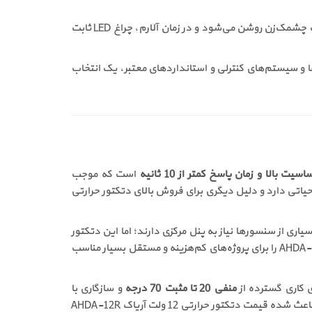
راه‌اندازی شده و وارد حالت آماده‌باش می‌شود. LED دستگاه در حالت نرمال به‌صورت چشمک‌زن روشن می‌شود و در زمان آلارم، چراغ LED ثابت
گاری با دزدگیرها و سیستم‌های کنترلی و استانداردهای معتبر، یک انتخاب
سیت بالا و زمان پاسخ کمتر از 10 ثانیه
است که موجب
اتی دارد و دلیل دیگری برای فروش بالای دتکتور حرارتی
ری از سنسورها نیاز به پنل مرکزی دارند؛ اما این دتکتور
به‌صورت مستقل عمل کرده و بدون نیاز به کنترلر مرکزی می‌تواند آلارم را فعال کند. این موضوع خرید دتکتور حرارتی رله دار آریاک AHDA-12R را برای پروژه‌های کم‌هزینه و مستقل بسیار مناسب
منفی 20 تا مثبت 70 درجه
و سازگاری با
از دیگر ویژگی‌های ارزشمند این محصول هستند. این ویژگی‌ها در کنار طراحی زیبا و ابعاد مناسب، باعث شده قیمت دتکتور حرارتی 12 ولت آریاک AHDA-12R