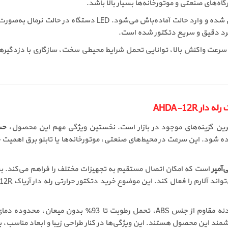
ملکرد دقیق و سریع دتکتور شده است.
ارتی 12 ولت آریاک AHDA-12R با توجه به سرعت واکنش بالا، توانایی تحمل شرایط محیطی سخت، ساز
حسا
شود. این سرعت در محیط‌های صنعتی، موتورخانه‌ها یا تابلو برق اهمیت حی
است که امکان اتصال مستقیم به تجهیزات مختلف را فراهم می‌کند. بسیا
م از جنس ABS، تحمل رطوبت تا 93٪ بدون میعان، محدوده دمای کاری گسترده از