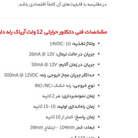
در مقایسه با قابلیت‌های آن کاملاً اقتصادی باشد.
مشخصات فنی دتکتور حرارتی 12 ولت آریاک رله دار AHDA-12R
ولتاژ تغذیه:
10–14VDC
جریان در حالت نرمال:
26mA @ 12V
جریان در زمان آلارم:
50mA @ 12V
حداکثر جریان مجاز خروجی رله:
500mA @ 12VDC
نوع خروجی:
رله خشک (NO/NC)
زمان نمونه‌برداری:
هر 2 ثانیه
زمان راه‌اندازی اولیه:
10–15 ثانیه
زمان پاسخ:
کمتر از 10 ثانیه
ابعاد:
قطر 104mm – ارتفاع 39mm