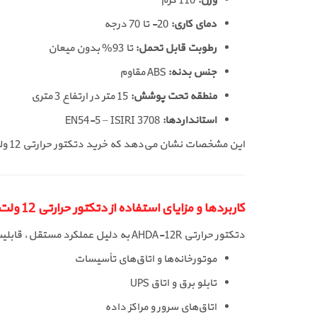
وزن:
110 گرم
دمای کاری:
20- تا 70 درجه
رطوبت قابل تحمل:
تا 93% بدون میعان
جنس بدنه:
ABS مقاوم
منطقه تحت پوشش:
15 متر در ارتفاع 3 متری
استانداردها:
EN54-5 – ISIRI 3708
این مشخصات نشان می‌دهد که خرید دتکتور حرارتی 12 ولت آریاک AHDA-12R یکی از بهترین انتخاب‌ها برای پروژه‌های کوچک و متوسط است.
کاربردها و مزایای استفاده از دتکتور حرارتی 12 ولت آریاک رله دار مدل AHDA-12R
دتکتور حرارتی AHDA-12R به دلیل عملکرد مستقل، قابلیت رله داخلی و ولتاژ 12 ولت، در محیط‌های مختلف کاربرد دارد. از جمله مهم‌ترین کاربردهای آن می‌توان به موارد زیر اشاره کرد:
موتورخانه‌ها و اتاق‌های تأسیسات
تابلو برق و اتاق UPS
اتاق‌های سرور و مراکز داده