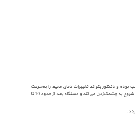
بوده و دتکتور بتواند تغییرات دمای محیط را به‌سرعت
تشخیص دهد. پس از نصب پایه، سیم‌کشی انجام شده و تغذیه 12 ولت به دستگاه متصل می‌شود. پس از اتصال تغذیه، چراغ LED شروع به چشمک‌زدن می‌کند و دستگاه بعد از حدود 10 تا