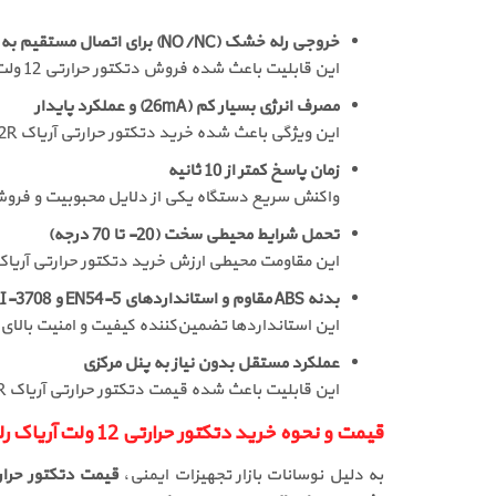
خروجی رله خشک (NO/NC) برای اتصال مستقیم به دزدگیر یا تجهیزات حفاظتی
این قابلیت باعث شده فروش دتکتور حرارتی 12 ولت آریاک AHDA-12R در پروژه‌های امنیتی بسیار بالا باشد.
مصرف انرژی بسیار کم (26mA) و عملکرد پایدار
این ویژگی باعث شده خرید دتکتور حرارتی آریاک AHDA-12R گزینه‌ای اقتصادی و مطمئن باشد.
زمان پاسخ کمتر از 10 ثانیه
واکنش سریع دستگاه یکی از دلایل محبوبیت و فروش
تحمل شرایط محیطی سخت (20- تا 70 درجه)
این مقاومت محیطی ارزش خرید دتکتور حرارتی آریاک 
بدنه ABS مقاوم و استانداردهای EN54-5 و ISIRI-3708
این استانداردها تضمین‌کننده کیفیت و امنیت بالا
عملکرد مستقل بدون نیاز به پنل مرکزی
این قابلیت باعث شده قیمت دتکتور حرارتی آریاک AHDA-12R نسبت به کارایی بسیار مناسب باشد.
قیمت و نحوه خرید دتکتور حرارتی 12 ولت آریاک رله دار AHDA-12R
به دلیل نوسانات بازار تجهیزات ایمنی،
قیمت دتکتور حرارتی آر