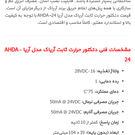
ساختمانی بسیار گسترده باشد. قابلیت نصب آسان، مصرف انرژی کم و
سازگاری با همه پنل‌های اعلام حریق برند آریاک از دیگر مزایای آن است.
قیمت دتکتور حرارت ثابت آریاک مدل آریا AHDA-24 با توجه به کیفیت
بالا و استاندارد معتبر، کاملاً مناسب و اقتصادی است.
مشخصات فنی دتکتور حرارت ثابت آریاک مدل آریا AHDA-
24
ولتاژ تغذیه:
16–28VDC
رده دمایی:
1
دمای عملکرد:
75°C
جریان مصرفی نرمال:
50mA @ 24VDC
جریان مصرفی آلارم:
50mA @ 24VDC
زمان پاسخ:
کمتر از 10 ثانیه
ابعاد (بدون پایه):
39 × 104 میلی‌متر