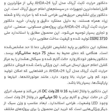
دتکتور حرارت ثابت آریاک مدل آریا AHDA-24 یکی از مؤثرترین و
قابل‌اعتمادترین تجهیزات در سیستم‌های اعلام حریق آریاک است. این
دتکتور برای تشخیص حریق‌هایی طراحی شده که با حرارت بالا و شعله
زیاد همراه هستند. به دلیل عملکرد دقیق و پایدار، خرید دتکتور
حرارت ثابت آریاک AHDA-24 برای پروژه‌های مسکونی، صنعتی، اداری
و تجاری بسیار توصیه می‌شود. این محصول مطابق با استاندارد ملی
ISIRI 3710
تولید شده و کیفیت ساخت مطلوبی دارد.
عملکرد این دتکتور بر پایه تشخیص افزایش دما تا حد مشخص‌شده
است. هنگامی که دمای محیط به سطح
75 درجه سانتی‌گراد
برسد،
دتکتور به‌طور خودکار وارد حالت آلارم شده و سیگنال هشدار را به مرکز
کنترل اعلام حریق ارسال می‌کند. این ویژگی باعث شده فروش دتکتور
حرارت ثابت آریاک مدل آریا AHDA-24 در فضاهایی که امکان تولید
دود کم ولی حرارت بالا وجود دارد، مانند موتورخانه‌ها، انبارها و
پارکینگ‌ها، بسیار بالا باشد.
این دتکتور با ولتاژ تغذیه
16 تا 28 ولت DC
کار می‌کند و مصرف انرژی
آن در حالت نرمال و آلارم برابر با
50 میلی‌آمپر
در ولتاژ 24 ولت است.
وجود LED وضعیت، طراحی استاندارد، ابعاد مناسب و وزن سبک از
دیگر ویژگی‌هایی است که خرید این محصول را برای پروژه‌های مختلف