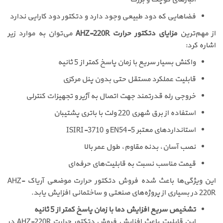
فضاهایی که دود طبیعی وجود دارد و دتکتور دود کارایی ندارد
از مهم‌ترین
مزایای دتکتور حرارت AHZ-220R
می‌توان به موارد زیر
اشاره کرد:
واکنش بسیار سریع با زمان پاسخ کمتر از 5 ثانیه
قابلیت عملکرد مستقل حتی بدون پنل مرکزی
خروجی رله قدرتمند جهت اتصال به آژیر و تجهیزات کنترلی
استفاده از برق شهری 220 ولت با باتری پشتیبان
استانداردهای معتبر EN54-5 و ISIRI-3710
نصب آسان، بدنه مقاوم، طول عمر بالا
قیمت مناسب نسبت به قابلیت‌های حرفه‌ای
این ویژگی‌ها باعث شده فروش دتکتور حرارت موضعی آریاک AHZ-
220R در بسیاری از پروژه‌های صنعتی و ساختمانی افزایش یابد.
تشخیص سریع افزایش دما با زمان پاسخ کمتر از 5 ثانیه
این قابلیت باعث افزایش فروش دتکتور حرارت AHZ-220R در