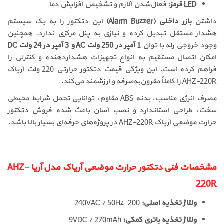
LED قرمز:
فعال‌شدن آلارم و تشخیص افزایش دما
داشتن
بازر داخلی (Alarm Buzzer)
این دتکتور را به یک سیستم
هشدار مستقل تبدیل کرده و نیازی به پنل مرکزی ندارد. همچنین
وجود خروجی رله با توان
1 آمپر در 250 ولت AC و 3 آمپر در 24 ولت DC
امکان اتصال مستقیم به انواع تجهیزات هشداردهنده و کنترلی را
فراهم کرده است. این ویژگی قیمت دتکتور حرارتی 220 ولت آریاک
AHZ-220R را کاملاً مقرون‌به‌صرفه و ارزشمند می‌کند.
مصرف انرژی مناسب، بدنه ABS مقاوم، توانایی تحمل شرایط محیطی
سخت، طراحی استاندارد و نصب آسان باعث شده فروش دتکتور
حرارت موضعی آریاک AHZ-220R در پروژه‌های حرفه‌ای بسیار بالا باشد.
مشخصات فنی دتکتور حرارت موضعی آریاک مدل آریا AHZ-
220R
ولتاژ تغذیه اصلی:
200–240VAC / 50Hz
ولتاژ تغذیه باتری کمکی:
9VDC / 270mAh