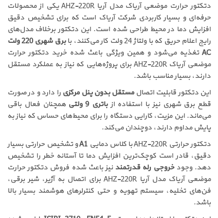
دتکتور حرارت موضعی آریاک مدل آریا AHZ-220R یکی از محصولات
حرفه‌ای و بسیار کاربردی شرکت آریاک است که برای تشخیص دقیق
افزایش دما در محیط طراحی شده است. این دتکتور برخلاف مدل‌های
رایج اعلام حریق که با ولتاژ 24 ولت کار می‌کنند، با
برق شهری 220 ولت
AC
تغذیه می‌شود و همین ویژگی باعث شده خرید دتکتور حرارت
موضعی آریاک AHZ-220R برای پروژه‌هایی که نیاز به عملکرد مستقل
دارند، بسیار مناسب باشد.
این دتکتور قابلیت اتصال
مستقل بدون پنل مرکزی
را دارد و در صورت
قطع برق شهری نیز با استفاده از
باتری 9 ولتی
همچنان فعال باقی
می‌ماند. این مزیت، کارایی دستگاه را برای محیط‌های حساس که نیاز به
پایش مداوم دارند، دوچندان می‌کند.
دتکتور حرارتی AHZ-220R با کلاس دمایی
A1
و تشخیص حرارتی بسیار
دقیق، قادر است کوچک‌ترین افزایش دما تا آستانه خطر را تشخیص
دهد. وجود
خروجی رله قدرتمند
نیز باعث شده فروش دتکتور حرارت
موضعی آریاک مدل آریا AHZ-220R برای اتصال به آژیر، شیر برقی،
فن‌های تخلیه، سیستم تهویه و حتی کنترلرهای هوشمند بسیار بالا
باشد.