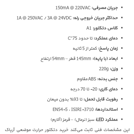
جریان مصرفی:
150mA @ 220VAC
حداکثر جریان خروجی رله:
1A @ 250VAC / 3A @ 24VDC
کلاس دتکتور:
A1
دمای عملکرد:
تا حدود 75°C
زمان پاسخ:
کمتر از 5 ثانیه
ابعاد (با پایه):
145mm قطر – 54mm ارتفاع
وزن:
220g
جنس بدنه:
ABS مقاوم
دمای کاری:
20- تا 70 درجه
رطوبت قابل تحمل:
تا 93٪ بدون میعان
استانداردها:
EN54-5 ، ISIRI-3710
عملکرد LED:
سبز (نرمال) – قرمز (آلارم)
این مشخصات فنی ثابت می‌کند خرید دتکتور حرارت موضعی آریاک