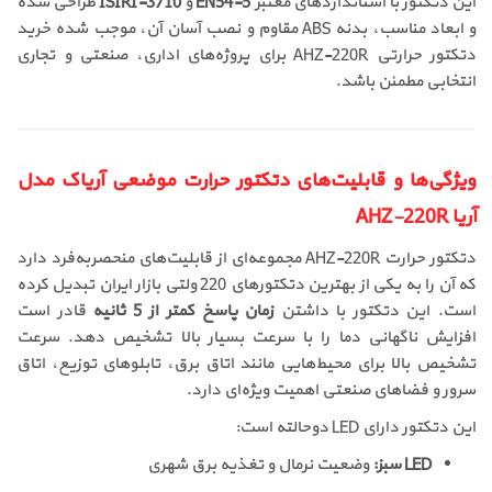
این دتکتور با استانداردهای معتبر
EN54-5
و
ISIRI-3710
طراحی شده
و ابعاد مناسب، بدنه ABS مقاوم و نصب آسان آن، موجب شده خرید
دتکتور حرارتی AHZ-220R برای پروژه‌های اداری، صنعتی و تجاری
انتخابی مطمئن باشد.
ویژگی‌ها و قابلیت‌های دتکتور حرارت موضعی آریاک مدل
آریا AHZ-220R
دتکتور حرارت AHZ-220R مجموعه‌ای از قابلیت‌های منحصربه‌فرد دارد
که آن را به یکی از بهترین دتکتورهای 220 ولتی بازار ایران تبدیل کرده
است. این دتکتور با داشتن
زمان پاسخ کمتر از 5 ثانیه
قادر است
افزایش ناگهانی دما را با سرعت بسیار بالا تشخیص دهد. سرعت
تشخیص بالا برای محیط‌هایی مانند اتاق برق، تابلوهای توزیع، اتاق
سرور و فضاهای صنعتی اهمیت ویژه‌ای دارد.
این دتکتور دارای LED دوحالته است:
LED سبز:
وضعیت نرمال و تغذیه برق شهری