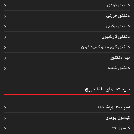
دتکتور دودی
دتکتور حرارتی
دتکتور ترکیبی
دتکتور گاز شهری
دتکتور گازی مونواکسید کربن
بیم دتکتور
دتکتور شعله
سیستم های اطفاءحریق
اسپرینکلر (پاشنده)
کپسول پودری
کپسول co