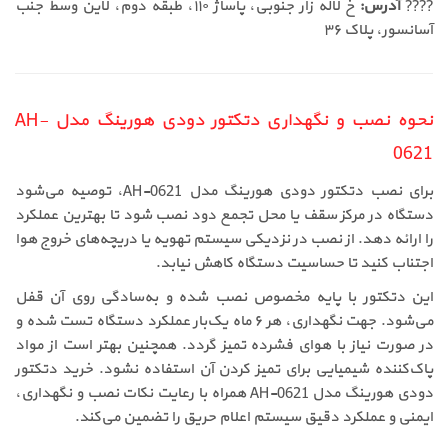
????
آدرس:
خ لاله زار جنوبی، پاساژ ۱۱۰، طبقه دوم، لاین وسط جنب
آسانسور، پلاک ۳۶
نحوه نصب و نگهداری دتکتور دودی هورینگ مدل AH-
0621
برای نصب دتکتور دودی هورینگ مدل AH-0621، توصیه می‌شود
دستگاه در مرکز سقف یا محل تجمع دود نصب شود تا بهترین عملکرد
را ارائه دهد. از نصب در نزدیکی سیستم تهویه یا دریچه‌های خروج هوا
اجتناب کنید تا حساسیت دستگاه کاهش نیابد.
این دتکتور با پایه مخصوص نصب شده و به‌سادگی روی آن قفل
می‌شود. جهت نگهداری، هر ۶ ماه یک‌بار عملکرد دستگاه تست شده و
در صورت نیاز با هوای فشرده تمیز گردد. همچنین بهتر است از مواد
پاک‌کننده شیمیایی برای تمیز کردن آن استفاده نشود. خرید دتکتور
دودی هورینگ مدل AH-0621 همراه با رعایت نکات نصب و نگهداری،
ایمنی و عملکرد دقیق سیستم اعلام حریق را تضمین می‌کند.