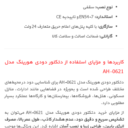
نوع نصب:
سقفی
استاندارد:
EN54-7 و تاییدیه CE
سازگاری:
با کلیه پنل‌های اعلام حریق متعارف 24 ولت
گارانتی:
ضمانت اصالت و سلامت کالا
کاربردها و مزایای استفاده از دتکتور دودی هورینگ مدل
AH-0621
دتکتور دودی هورینگ مدل AH-0621 برای شناسایی دود در محیط‌های
مختلف طراحی شده است و به‌ویژه در فضاهایی مانند ادارات، منازل
مسکونی، هتل‌ها، فروشگاه‌ها، بیمارستان‌ها و کارگاه‌ها عملکرد بسیار
مطلوبی دارد.
از مزایای خرید دتکتور دودی هورینگ مدل AH-0621 می‌توان به
تشخیص سریع و دقیق دود، عدم هشدار کاذب، طول عمر بالا، مصرف
انرژی پایین، طراحی زیبا و نصب آسان
اشاره کرد. این ویژگی‌ها موجب