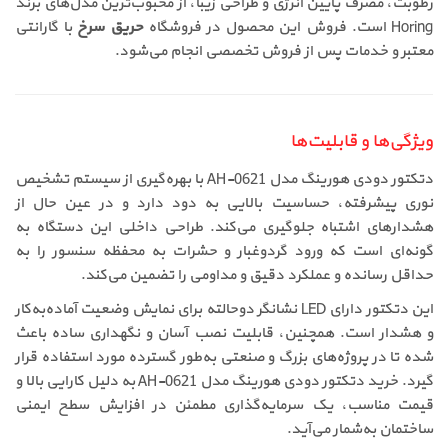
رطوبت، مصرف پایین انرژی و طراحی زیبا، از محبوب‌ترین مدل‌های برند
Horing است. فروش این محصول در فروشگاه
حریق سرخ
با گارانتی
معتبر و خدمات پس از فروش تخصصی انجام می‌شود.
ویژگی‌ها و قابلیت‌ها
دتکتور دودی هورینگ مدل AH-0621 با بهره‌گیری از سیستم تشخیص
نوری پیشرفته، حساسیت بالایی به دود دارد و در عین حال از
هشدارهای اشتباه جلوگیری می‌کند. طراحی داخلی این دستگاه به
گونه‌ای است که ورود گردوغبار و حشرات به محفظه سنسور را به
حداقل رسانده و عملکرد دقیق و مداومی را تضمین می‌کند.
این دتکتور دارای LED نشانگر دوحالته برای نمایش وضعیت آماده‌به‌کار
و هشدار است. همچنین، قابلیت نصب آسان و نگهداری ساده باعث
شده تا در پروژه‌های بزرگ و صنعتی به‌طور گسترده مورد استفاده قرار
گیرد. خرید دتکتور دودی هورینگ مدل AH-0621 به دلیل کارایی بالا و
قیمت مناسب، یک سرمایه‌گذاری مطمئن در افزایش سطح ایمنی
ساختمان به‌شمار می‌آید.