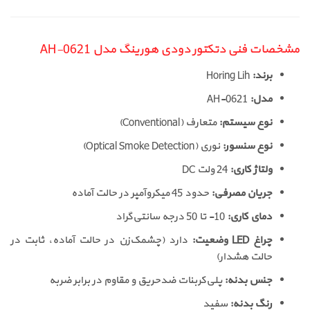
مشخصات فنی دتکتور دودی هورینگ مدل AH-0621
برند:
Horing Lih
مدل:
AH-0621
نوع سیستم:
متعارف (Conventional)
نوع سنسور:
نوری (Optical Smoke Detection)
ولتاژ کاری:
24 ولت DC
جریان مصرفی:
حدود 45 میکروآمپر در حالت آماده
دمای کاری:
10- تا 50 درجه سانتی‌گراد
چراغ LED وضعیت:
دارد (چشمک‌زن در حالت آماده، ثابت در
حالت هشدار)
جنس بدنه:
پلی‌کربنات ضد‌حریق و مقاوم در برابر ضربه
رنگ بدنه:
سفید