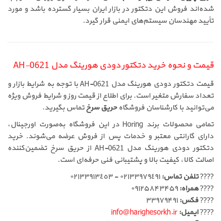
شده‌اند فروش این دتکتور در بازار ایران بسیار گسترده باشد و مورد
تأیید مهندسان سیستم‌های ایمنی قرار گیرد.
قیمت و نحوه خرید دتکتور دودی هورینگ مدل AH-0621
قیمت دتکتور دودی هورینگ مدل AH-0621 با توجه به شرایط بازار و
تعداد سفارش متغیر است. برای اطلاع از قیمت روز و شرایط فروش ویژه
می‌توانید با کارشناسان فروشگاه
حریق سرخ
تماس بگیرید.
تمامی محصولات برند Horing در این فروشگاه به‌صورت اورجینال،
دارای گارانتی معتبر و خدمات پس از فروش عرضه می‌شوند. خرید
دتکتور دودی هورینگ مدل AH-0621 از حریق سرخ تضمین‌کننده
اصالت کالا، کیفیت بالا و پشتیبانی فنی حرفه‌ای است.
????
تلفن تماس:
٠٢١٣٣٩٧٩٤٩١ - ٠٢١٣٣٩١٣٤٥٣
????
همراه:
۰۹۱۲۵۸۴۳۴۵۹
????
فکس:
۳۳۹۷۹۴۹۱
????
ایمیل:
info@harighesorkh.ir