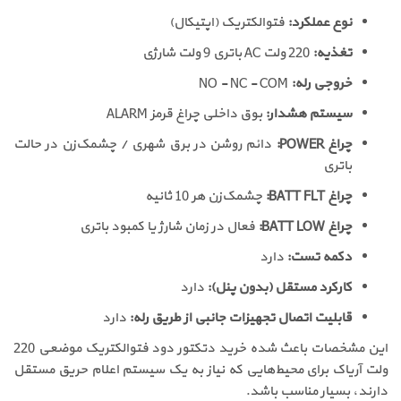
نوع عملکرد:
فتوالکتریک (اپتیکال)
تغذیه:
220 ولت AC باتری 9 ولت شارژی
خروجی رله:
NO - NC - COM
سیستم هشدار:
بوق داخلی چراغ قرمز ALARM
چراغ POWER:
دائم روشن در برق شهری / چشمک‌زن در حالت
باتری
چراغ BATT FLT:
چشمک‌زن هر 10 ثانیه
چراغ BATT LOW:
فعال در زمان شارژ یا کمبود باتری
دکمه تست:
دارد
کارکرد مستقل (بدون پنل):
دارد
قابلیت اتصال تجهیزات جانبی از طریق رله:
دارد
این مشخصات باعث شده خرید دتکتور دود فتوالکتریک موضعی 220
ولت آریاک برای محیط‌هایی که نیاز به یک سیستم اعلام حریق مستقل
دارند، بسیار مناسب باشد.