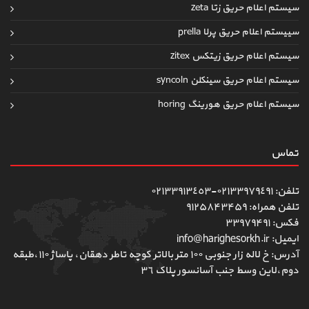
سیستم اعلام حریق زتا zeta
سییستم اعلام حریق پرلا prella
سیستم اعلام حریق زیتکس zitex
سیستم اعلام حریق سینکلن syncoln
سیستم اعلام حریق هورینگ horing
تماس
تلفن: ٠٢١٣٣٩٧٩٤٩١-٠٢١٣٣٩١٣٤٥٣
تلفن همراه: ۹۱۲۵۸۴۳۴۵۹
فکس: ۳۳۹۷۹۴۹۱
ایمیل: info@harighesorkh.ir
آدرس: خ لاله زار جنوبی ١٠٠ متر بالاتر کوچه تاطر دهقان، پاساژ ١١٠،طبقه
دوم،لاین وسط جنب آسانسور پلاک ٣٦