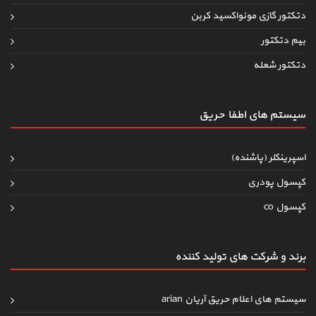
دتکتور گازی مونواکسید کربن
بیم دتکتور
دتکتور شعله
سیستم های اطفاءحریق
اسپرینکلر (پاشنده)
کپسول پودری
کپسول co
برند و شرکت های تولید کننده
سیستم های اعلام حریق آریان arian