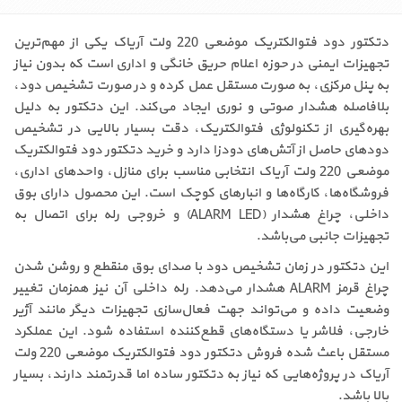
دتکتور دود فتوالکتریک موضعی 220 ولت آریاک یکی از مهم‌ترین
تجهیزات ایمنی در حوزه اعلام حریق خانگی و اداری است که بدون نیاز
به پنل مرکزی، به صورت مستقل عمل کرده و در صورت تشخیص دود،
بلافاصله هشدار صوتی و نوری ایجاد می‌کند. این دتکتور به دلیل
بهره‌گیری از تکنولوژی فتوالکتریک، دقت بسیار بالایی در تشخیص
دودهای حاصل از آتش‌های دودزا دارد و خرید دتکتور دود فتوالکتریک
موضعی 220 ولت آریاک انتخابی مناسب برای منازل، واحدهای اداری،
فروشگاه‌ها، کارگاه‌ها و انبارهای کوچک است. این محصول دارای بوق
داخلی، چراغ هشدار (ALARM LED) و خروجی رله برای اتصال به
تجهیزات جانبی می‌باشد.
این دتکتور در زمان تشخیص دود با صدای بوق منقطع و روشن شدن
چراغ قرمز ALARM هشدار می‌دهد. رله داخلی آن نیز همزمان تغییر
وضعیت داده و می‌تواند جهت فعال‌سازی تجهیزات دیگر مانند آژیر
خارجی، فلاشر یا دستگاه‌های قطع‌کننده استفاده شود. این عملکرد
مستقل باعث شده فروش دتکتور دود فتوالکتریک موضعی 220 ولت
آریاک در پروژه‌هایی که نیاز به دتکتور ساده اما قدرتمند دارند، بسیار
بالا باشد.