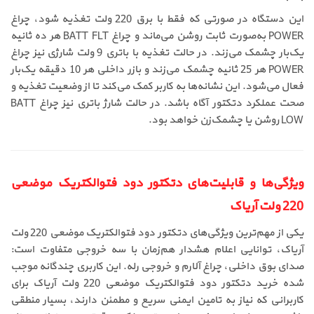
این دستگاه در صورتی که فقط با برق 220 ولت تغذیه شود، چراغ
POWER به‌صورت ثابت روشن می‌ماند و چراغ BATT FLT هر ده ثانیه
یک‌بار چشمک می‌زند. در حالت تغذیه با باتری 9 ولت شارژی نیز چراغ
POWER هر 25 ثانیه چشمک می‌زند و بازر داخلی هر 10 دقیقه یک‌بار
فعال می‌شود. این نشانه‌ها به کاربر کمک می‌کند تا از وضعیت تغذیه و
صحت عملکرد دتکتور آگاه باشد. در حالت شارژ باتری نیز چراغ BATT
LOW روشن یا چشمک‌زن خواهد بود.
ویژگی‌ها و قابلیت‌های دتکتور دود فتوالکتریک موضعی
220 ولت آریاک
یکی از مهم‌ترین ویژگی‌های دتکتور دود فتوالکتریک موضعی 220 ولت
آریاک، توانایی اعلام هشدار هم‌زمان با سه خروجی متفاوت است:
صدای بوق داخلی، چراغ آلارم و خروجی رله. این کاربری چندگانه موجب
شده خرید دتکتور دود فتوالکتریک موضعی 220 ولت آریاک برای
کاربرانی که نیاز به تامین ایمنی سریع و مطمئن دارند، بسیار منطقی