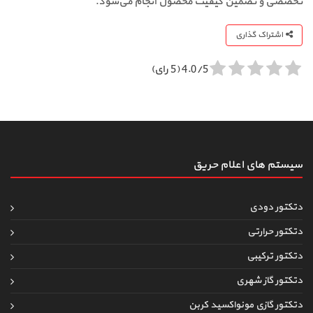
تخصصی و تضمین کیفیت محصول انجام می‌شود.
اشتراک گذاری
4.0/5 (5 رای)
سیستم های اعلام حریق
دتکتور دودی
دتکتور حرارتی
دتکتور ترکیبی
دتکتور گاز شهری
دتکتور گازی مونواکسید کربن