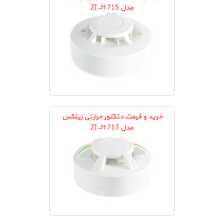
مدل ZI-H 715
خرید و قیمت دتکتور حرارتی زیتکس
مدل ZI-H 717