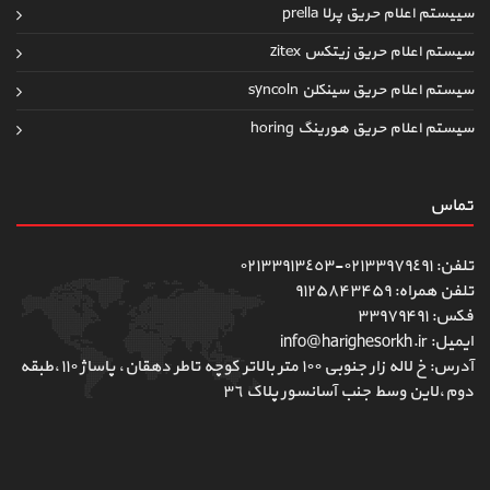
سییستم اعلام حریق پرلا prella
سیستم اعلام حریق زیتکس zitex
سیستم اعلام حریق سینکلن syncoln
سیستم اعلام حریق هورینگ horing
تماس
تلفن: ٠٢١٣٣٩٧٩٤٩١-٠٢١٣٣٩١٣٤٥٣
تلفن همراه: ۹۱۲۵۸۴۳۴۵۹
فکس: ۳۳۹۷۹۴۹۱
ایمیل: info@harighesorkh.ir
آدرس: خ لاله زار جنوبی ١٠٠ متر بالاتر کوچه تاطر دهقان، پاساژ ١١٠،طبقه
دوم،لاین وسط جنب آسانسور پلاک ٣٦