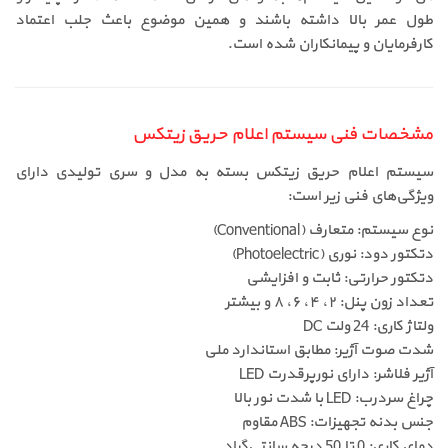
طول عمر بالا داشته باشند و همین موضوع باعث جلب اعتماد
کارفرمایان و پیمانکاران شده است.
مشخصات فنی سیستم اعلام حریق زیتکس
سیستم اعلام حریق زیتکس بسته به مدل و سری تولیدی دارای
ویژگی‌های فنی زیر است:
نوع سیستم: متعارف (Conventional)
دتکتور دود: نوری (Photoelectric)
دتکتور حرارتی: ثابت و افزایشی
تعداد زون پنل: ۲، ۴، ۶، ۸ و بیشتر
ولتاژ کاری: 24 ولت DC
شدت صوت آژیر: مطابق استاندارد ملی
آژیر فلاشر: دارای نورپرقدرت LED
چراغ سردرب: LED با شدت نور بالا
جنس بدنه تجهیزات: ABS مقاوم
دمای کاری: 0 تا 50 درجه سانتی‌گراد