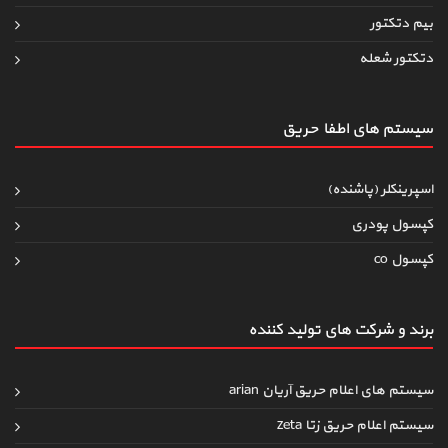
بیم دتکتور
دتکتور شعله
سیستم های اطفاءحریق
اسپرینکلر (پاشنده)
کپسول پودری
کپسول co
برند و شرکت های تولید کننده
سیستم های اعلام حریق آریان arian
سیستم اعلام حریق زتا zeta