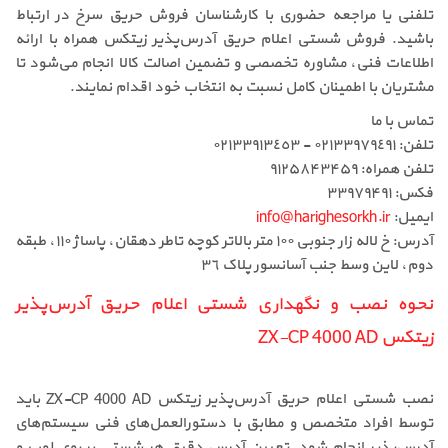
تلفنی یا مراجعه حضوری با کارشناسان فروش حریق سرخ در ارتباط
باشید. فروش شستی اعلام حریق آدرس‌پذیر زیتکس همراه با ارائه
اطلاعات فنی، مشاوره تخصصی و تضمین اصالت کالا انجام می‌شود تا
مشتریان با اطمینان کامل نسبت به انتخاب خود اقدام نمایند.
تماس با ما
تلفن: ٠٢١٣٣٩٧٩٤٩١ - ٠٢١٣٣٩١٣٤٥٣
تلفن همراه: ۹۱۲۵۸۴۳۴۵۹
فکس: ۳۳۹۷۹۴۹۱
ایمیل:
info@harighesorkh.ir
آدرس: خ لاله زار جنوبی ١٠٠ متر بالاتر کوچه تاطر دهقان، پاساژ ١١٠، طبقه
دوم، لاین وسط جنب آسانسور پلاک ٣٦
نحوه نصب و نگهداری شستی اعلام حریق آدرس‌پذیر
زیتکس ZX-CP 4000 AD
نصب شستی اعلام حریق آدرس‌پذیر زیتکس ZX-CP 4000 AD باید
توسط افراد متخصص و مطابق با دستورالعمل‌های فنی سیستم‌های
آدرس‌پذیر انجام شود. تعیین آدرس دقیق هر شستی بر روی لوپ و