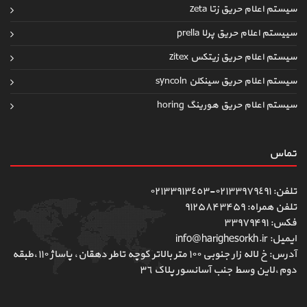
سیستم اعلام حریق زتا zeta
سییستم اعلام حریق پرلا prella
سیستم اعلام حریق زیتکس zitex
سیستم اعلام حریق سینکلن syncoln
سیستم اعلام حریق هورینگ horing
تماس
تلفن: ٠٢١٣٣٩٧٩٤٩١-٠٢١٣٣٩١٣٤٥٣
تلفن همراه: ۹۱۲۵۸۴۳۴۵۹
فکس: ۳۳۹۷۹۴۹۱
ایمیل: info@harighesorkh.ir
آدرس: خ لاله زار جنوبی ١٠٠ متر بالاتر کوچه تاطر دهقان، پاساژ ١١٠،طبقه
دوم،لاین وسط جنب آسانسور پلاک ٣٦