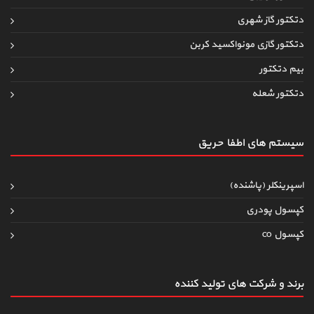
دتکتور گاز شهری
دتکتور گازی مونواکسید کربن
بیم دتکتور
دتکتور شعله
سیستم های اطفاءحریق
اسپرینکلر (پاشنده)
کپسول پودری
کپسول co
برند و شرکت های تولید کننده