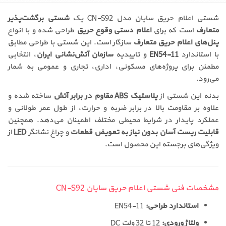
شستی اعلام حریق سایان مدل CN-S92 یک
شستی برگشت‌پذیر
متعارف
است که برای
اعلام دستی وقوع حریق
طراحی شده و با انواع
پنل‌های اعلام حریق متعارف
سازگار است. این شستی با طراحی مطابق
با استاندارد
EN54-11
و تاییدیه
سازمان آتش‌نشانی ایران
، انتخابی
مطمئن برای پروژه‌های مسکونی، اداری، تجاری و عمومی به شمار
می‌رود.
بدنه این شستی از
پلاستیک ABS مقاوم در برابر آتش
ساخته شده و
علاوه بر مقاومت بالا در برابر ضربه و حرارت، از طول عمر طولانی و
عملکرد پایدار در شرایط محیطی مختلف اطمینان می‌دهد. همچنین
قابلیت ریست آسان بدون نیاز به تعویض قطعات
و چراغ نشانگر
LED
از
ویژگی‌های برجسته این محصول است.
مشخصات فنی شستی اعلام حریق سایان CN-S92
استاندارد طراحی:
EN54-11
ولتاژ ورودی:
12 تا 32 ولت DC