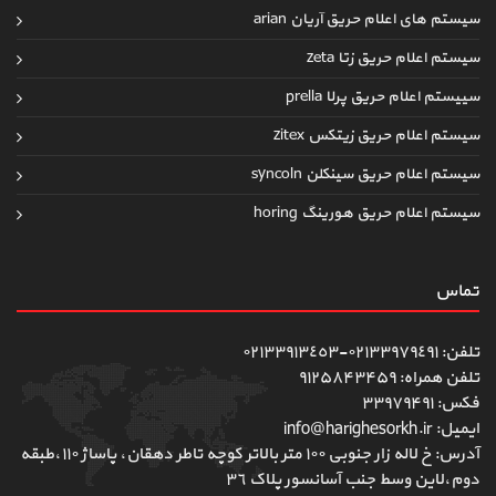
سیستم های اعلام حریق آریان arian
سیستم اعلام حریق زتا zeta
سییستم اعلام حریق پرلا prella
سیستم اعلام حریق زیتکس zitex
سیستم اعلام حریق سینکلن syncoln
سیستم اعلام حریق هورینگ horing
تماس
تلفن: ٠٢١٣٣٩٧٩٤٩١-٠٢١٣٣٩١٣٤٥٣
تلفن همراه: ۹۱۲۵۸۴۳۴۵۹
فکس: ۳۳۹۷۹۴۹۱
ایمیل: info@harighesorkh.ir
آدرس: خ لاله زار جنوبی ١٠٠ متر بالاتر کوچه تاطر دهقان، پاساژ ١١٠،طبقه
دوم،لاین وسط جنب آسانسور پلاک ٣٦