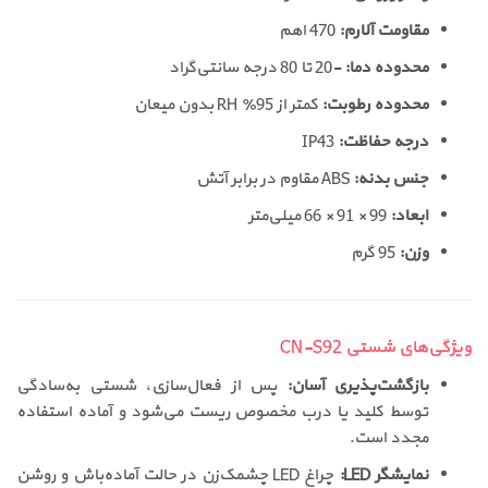
مقاومت آلارم:
470 اهم
محدوده دما:
-20 تا 80 درجه سانتی‌گراد
محدوده رطوبت:
کمتر از 95٪ RH بدون میعان
درجه حفاظت:
IP43
جنس بدنه:
ABS مقاوم در برابر آتش
ابعاد:
99 × 91 × 66 میلی‌متر
وزن:
95 گرم
ویژگی‌های شستی CN-S92
بازگشت‌پذیری آسان:
پس از فعال‌سازی، شستی به‌سادگی
توسط کلید یا درب مخصوص ریست می‌شود و آماده استفاده
مجدد است.
نمایشگر LED:
چراغ LED چشمک‌زن در حالت آماده‌باش و روشن