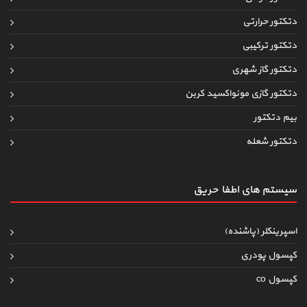
دتکتور حرارتی
دتکتور ترکیبی
دتکتور گاز شهری
دتکتور گازی مونواکسید کربن
بیم دتکتور
دتکتور شعله
سیستم های اطفاءحریق
اسپرینکلر (پاشنده)
کپسول پودری
کپسول co