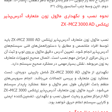
آدرس: خ لاله زار جنوبی ١٠٠ متر بالاتر کوچه تاطر دهقان، پاساژ ١١٠، طبقه
دوم، لاین وسط جنب آسانسور پلاک ٣٦
نحوه نصب و نگهداری ماژول زون متعارف آدرس‌پذیر
زیتکس ZX-MCZ 3000 AD
نصب ماژول زون متعارف آدرس‌پذیر زیتکس ZX-MCZ 3000 AD باید
توسط افراد متخصص و مطابق با دستورالعمل‌های فنی سیستم‌های
آدرس‌پذیر انجام شود. تعیین آدرس دقیق ماژول بر روی لوپ و ثبت آن
در پنل مرکزی از مراحل مهم نصب است. اتصال صحیح تجهیزات متعارف
به زون مربوطه، نقش بسیار مهمی در عملکرد صحیح سیستم دارد.
نگهداری از ماژول ZX-MCZ 3000 AD شامل بازبینی دوره‌ای، تست
عملکرد زون متعارف و بررسی اتصالات می‌باشد. انجام سرویس‌های
منظم باعث افزایش طول عمر ماژول و حفظ عملکرد پایدار سیستم
می‌شود. خرید ماژول زون متعارف آدرس‌پذیر زیتکس ZX-MCZ 3000
AD از مراکز معتبر و رعایت اصول نصب و نگهداری، تضمین‌کننده ایمنی
و کارایی سیستم اعلام حریق خواهد بود.