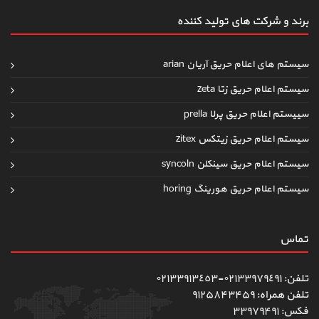
برند و شرکت های تولید کننده
سیستم های اعلام حریق آریان arian
سیستم اعلام حریق زتا zeta
سییستم اعلام حریق پرلا prella
سیستم اعلام حریق زیتکس zitex
سیستم اعلام حریق سینکلن syncoln
سیستم اعلام حریق هورینگ horing
تماس
تلفن: ٠٢١٣٣٩٧٩٤٩١-٠٢١٣٣٩١٣٤٥٣
تلفن همراه: ۹۱۲۵۸۴۳۴۵۹
فکس: ۳۳۹۷۹۴۹۱