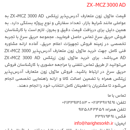
ZX-MCZ 3000 AD
قیمت ماژول زون متعارف آدرس‌پذیر زیتکس ZX-MCZ 3000 AD به
عواملی مانند شرایط بازار، تعداد سفارش و نوع پروژه بستگی دارد. به
همین دلیل برای دریافت قیمت دقیق و به‌روز، لازم است با کارشناسان
فروش حریق سرخ تماس حاصل فرمایید. مجموعه حریق سرخ با تجربه
تخصصی در زمینه فروش تجهیزات اعلام حریق، آماده ارائه مشاوره
فنی کامل جهت خرید ماژول زون متعارف آدرس‌پذیر ZX-MCZ 3000
AD می‌باشد. برای خرید ماژول زون زیتکس ZX-MCZ 3000 AD
می‌توانید از طریق تماس تلفنی یا مراجعه حضوری با کارشناسان فروش
حریق سرخ در ارتباط باشید. فروش ماژول زون متعارف آدرس‌پذیر
زیتکس همراه با تضمین اصالت کالا و ارائه راهنمایی تخصصی انجام
می‌شود تا مشتریان با اطمینان کامل انتخاب خود را انجام دهند.
تماس با ما
تلفن: ٠٢١٣٣٩٧٩٤٩١ - ٠٢١٣٣٩١٣٤٥٣
تلفن همراه: ۹۱۲۵۸۴۳۴۵۹
فکس: ۳۳۹۷۹۴۹۱
ایمیل:
info@harighesorkh.ir