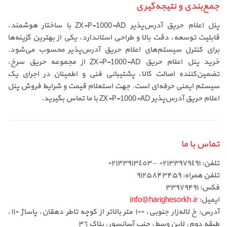
جمع‌بندی و نتیجه‌گیری
پنل اعلام حریق آدرس‌پذیر ZX-P-1000-AD با ساختار هوشمند،
قابلیت توسعه، دقت بالا و طراحی استاندارد، یکی از بهترین گزینه‌ها
برای کنترل سیستم‌های اعلام حریق آدرس‌پذیر محسوب می‌شود.
خرید پنل اعلام حریق ZX-P-1000-AD از مجموعه حریق سرخ،
تضمین‌کننده اصالت کالا، پشتیبانی فنی و اطمینان در اجرای یک
سیستم ایمنی حرفه‌ای است. جهت استعلام قیمت و شرایط فروش پنل
اعلام حریق آدرس‌پذیر ZX-P-1000-AD با ما تماس بگیرید.
تماس با ما
تلفن: ٠٢١٣٣٩٧٩٤٩١ – ٠٢١٣٣٩١٣٤٥٣
تلفن همراه: ۹۱۲۵۸۴۳۴۵۹
فکس: ۳۳۹۷۹۴۹۱
ایمیل:
info@harighesorkh.ir
آدرس: خ لاله‌زار جنوبی، ١٠٠ متر بالاتر از کوچه تاطر دهقان، پاساژ ١١٠،
طبقه دوم، لاین وسط، جنب آسانسور، پلاک ٣٦