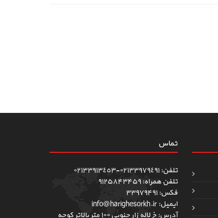
تماس
تلفن: ٠٢١٣٣٩٧٩٤٩١-٠٢١٣٣٩١٣٤٥٣
تلفن همراه: ۹۱۲۵۸۴۳۴۵۹
فکس: ۳۳۹۷۹۴۹۱
ایمیل: info@harighesorkh.ir
آدرس: خ لاله زار جنوبی ١٠٠ متر بالاتر کوچه