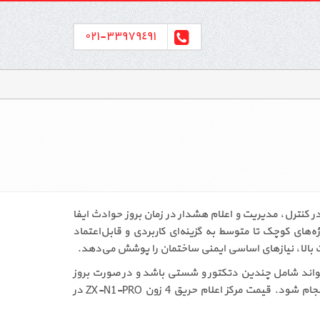
٣٣٩٧٩٤٩١-٠٢١
یق، نقش مهمی در کنترل، مدیریت و اعلام هشدار در زمان بروز حوادث ایفا
ه‌های کوچک تا متوسط به گزینه‌ای کاربردی و قابل‌اعتماد
دارد. هر زون می‌تواند شامل چندین دتکتور و شستی باشد و در صورت بروز
حریق، پنل به‌سرعت زون مربوطه را شناسایی می‌کند. این قابلیت باعث می‌شود زمان واکنش کاهش یافته و اقدامات لازم سریع‌تر انجام شود. قیمت مرکز اعلام حریق 4 زون ZX-N1-PRO در