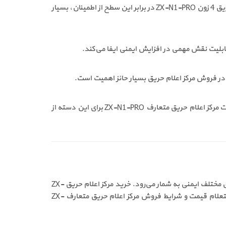
طراحی مدارهای محافظت‌شده باعث می‌شود سیستم در شرایط مختلف محیطی عملکردی پایدار داشته باشد. قیمت مرکز اعلام حریق 4 زون ZX-N1-PRO در برابر این سطح از اطمینان، بسیار
ع در فروش مرکز اعلام حریق بسیار حائز اهمیت است.
طراحی اقتصادی و کاربردی این پنل، آن را به گزینه‌ای مناسب برای پروژه‌هایی با مقیاس کوچک و متوسط تبدیل کرده است. قیمت مرکز اعلام حریق متعارف ZX-N1-PRO برای این دسته از
مرکز اعلام حریق متعارف 4 زون ZX-N1-PRO با طراحی ساده، عملکرد پایدار و قابلیت کنترل دقیق زون‌ها، انتخابی مطمئن برای پروژه‌های مختلف ایمنی به شمار می‌رود. خرید مرکز اعلام حریق ZX-
N1-PRO از مجموعه حریق سرخ، تضمین‌کننده اصالت کالا، پشتیبانی فنی و آرامش خاطر در اجرای سیستم اعلام حریق است. جهت استعلام قیمت و شرایط فروش مرکز اعلام حریق متعارف ZX-