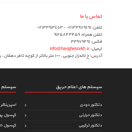
تماس با ما
تلفن: ٠٢١٣٣٩٧٩٤٩١ – ٠٢١٣٣٩١٣٤٥٣
تلفن همراه: ۹۱۲۵۸۴۳۴۵۹
فکس: ۳۳۹۷۹۴۹۱
ایمیل:
info@harighesorkh.ir
آدرس: خ لاله‌زار جنوبی، ١٠٠ متر بالاتر از کوچه تاطر دهقان، پاساژ ١١٠، طبقه دوم، لاین وسط، جنب آسانسور، پلاک ٣٦
سیستم های اعلام حریق
سیستم ه
دتکتور دودی
اسپرینکلر 
دتکتور حرارتی
کپسول پو
دتکتور ترکیبی
کپسول co