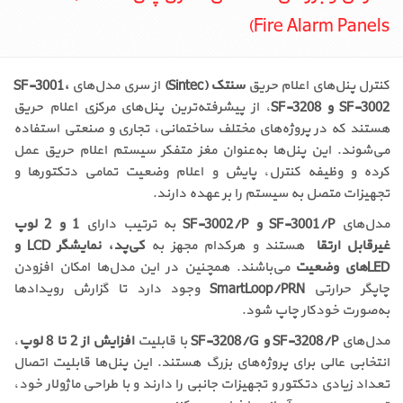
Fire Alarm Panels)
کنترل پنل‌های اعلام حریق
سنتک (Sintec)
از سری مدل‌های
SF-3001،
SF-3002 و SF-3208
، از پیشرفته‌ترین پنل‌های مرکزی اعلام حریق
هستند که در پروژه‌های مختلف ساختمانی، تجاری و صنعتی استفاده
می‌شوند. این پنل‌ها به‌عنوان مغز متفکر سیستم اعلام حریق عمل
کرده و وظیفه کنترل، پایش و اعلام وضعیت تمامی دتکتورها و
تجهیزات متصل به سیستم را بر عهده دارند.
مدل‌های
SF-3001/P و SF-3002/P
به ترتیب دارای
1 و 2 لوپ
غیرقابل ارتقاء
هستند و هرکدام مجهز به
کی‌پد، نمایشگر LCD و
LED‌های وضعیت
می‌باشند. همچنین در این مدل‌ها امکان افزودن
چاپگر حرارتی
SmartLoop/PRN
وجود دارد تا گزارش رویدادها
به‌صورت خودکار چاپ شود.
مدل‌های
SF-3208/P و SF-3208/G
با قابلیت
افزایش از 2 تا 8 لوپ
،
انتخابی عالی برای پروژه‌های بزرگ هستند. این پنل‌ها قابلیت اتصال
تعداد زیادی دتکتور و تجهیزات جانبی را دارند و با طراحی ماژولار خود،