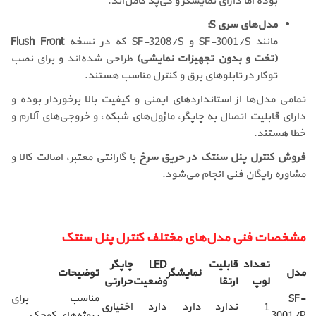
بوده اما دارای نمایشگر و کی‌پد کامل‌اند.
مدل‌های سری S:
مانند SF-3001/S و SF-3208/S که در نسخه
Flush Front
(تخت و بدون تجهیزات نمایشی)
طراحی شده‌اند و برای نصب
توکار در تابلوهای برق و کنترل مناسب هستند.
تمامی مدل‌ها از استانداردهای ایمنی و کیفیت بالا برخوردار بوده و
دارای قابلیت اتصال به چاپگر، ماژول‌های شبکه، و خروجی‌های آلارم و
خطا هستند.
فروش کنترل پنل سنتک در حریق سرخ
با گارانتی معتبر، اصالت کالا و
مشاوره رایگان فنی انجام می‌شود.
مشخصات فنی مدل‌های مختلف کنترل پنل سنتک
تعداد
قابلیت
LED
چاپگر
مدل
نمایشگر
توضیحات
لوپ
ارتقاء
وضعیت
حرارتی
SF-
مناسب برای
1
ندارد
دارد
دارد
اختیاری
3001/P
پروژه‌های کوچک