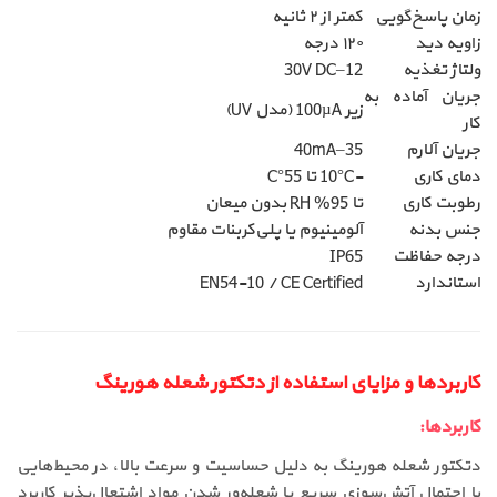
زمان پاسخ‌گویی
کمتر از ۲ ثانیه
زاویه دید
۱۲۰ درجه
ولتاژ تغذیه
12–30V DC
جریان آماده به
زیر 100µA (مدل UV)
کار
جریان آلارم
35–40mA
دمای کاری
-10°C تا 55°C
رطوبت کاری
تا 95% RH بدون میعان
جنس بدنه
آلومینیوم یا پلی‌کربنات مقاوم
درجه حفاظت
IP65
استاندارد
EN54-10 / CE Certified
کاربردها و مزایای استفاده از دتکتور شعله هورینگ
کاربردها:
دتکتور شعله هورینگ به دلیل حساسیت و سرعت بالا، در محیط‌هایی
با احتمال آتش‌سوزی سریع یا شعله‌ور شدن مواد اشتعال‌پذیر کاربرد