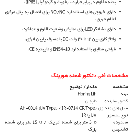
بدنه مقاوم در برابر حرارت، رطوبت و گردوغبار (IP65).
دارای خروجی‌های استاندارد NO/NC برای اتصال به پنل مرکزی
اعلام حریق.
دارای نشانگر LED برای نمایش وضعیت آلارم و عملکرد.
ولتاژ کاری بین ۱۲ تا ۳۰ ولت DC با مصرف پایین انرژی.
طراحی مطابق با استاندارد EN54-10 و تاییدیه CE.
مشخصات فنی دتکتور شعله هورینگ
مشخصه
مقدار / توضیح
برند
Horing Lih
کشور سازنده
تایوان
مدل‌های متداول
AH-0014 (UV Type) / IR-0714 (IR Type)
نوع سنسور
UV یا IR
محدوده
تا 3 متر برای شعله کوچک / تا 15 متر برای شعله
تشخیص
بزرگ