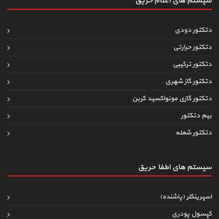
سیستم های اعلام حریق
دتکتور دودی
دتکتور حرارتی
دتکتور ترکیبی
دتکتور گاز شهری
دتکتور گازی مونواکسید کربن
بیم دتکتور
دتکتور شعله
سیستم های اطفاءحریق
اسپرینکلر (پاشنده)
کپسول پودری