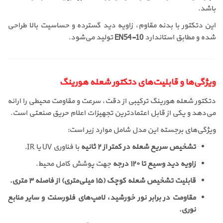
باشد.
این دتکتور با بدنه مقاوم، زاویه دید گسترده و حساسیت بالا طراحی
شده و مطابق استاندارد
EN54-10
تولید می‌شود.
ویژگی‌ها و قابلیت‌های دتکتور شعله هورینگ
دتکتور شعله هورینگ ترکیبی از دقت، سرعت و مقاومت محیطی را ارائه
می‌دهد و یکی از قابل اعتمادترین تجهیزات اعلام حریق صنعتی است.
ویژگی‌های برجسته این مدل شامل موارد زیر است:
تشخیص سریع شعله در کمتر از ۲ ثانیه
با فناوری UV یا IR.
زاویه دید وسیع تا ۱۲۰ درجه
جهت پوشش کامل محیط.
قابلیت تشخیص شعله کوچک (۱۵ میلی‌متری) از فاصله ۳ متری.
مقاومت در برابر نور خورشید، لامپ‌های فلورسنت و سایر منابع
نوری.