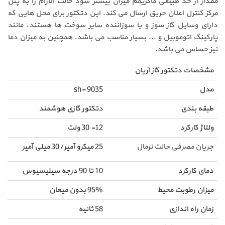
مقدار از حد طبیعی ماکزیمم میزان بیشتر شود حالت آلارام را به پنل
مرکز کنترل اعلان حریق ارسال می کند. این دتکتور برای محل هایی که
دارای وسایل گاز سوز و یا سوزاننده سایر سوخت ها هستند، مانند
پارکینگ اتوموبیل و ... بسیار مناسب می باشد. همچنین به میزان دما
نیز حساس می باشد.
مشخصات دتکتور گاز آریان
مدل
sh- 9035
طبقه بندی
دتکتور گازی هوشمند
ولتاژ کارکرد
12- 30 ولت
جریان مصرفی حالت نرمال
25 میکرو آمپر/30 میلی آمپر
دمای کارکرد
10 تا 90 درجه سیلیسیوس
میزان رطوبت محیط
95% بدون میعان
زمان راه اندازی
58 ثانیه