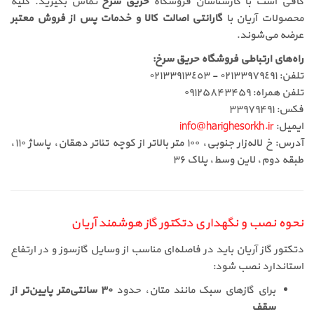
کافی است با کارشناسان فروشگاه
حریق سرخ
تماس بگیرید. کلیه
محصولات آریان با
گارانتی اصالت کالا و خدمات پس از فروش معتبر
عرضه می‌شوند.
راه‌های ارتباطی فروشگاه حریق سرخ:
تلفن: ٠٢١٣٣٩٧٩٤٩١ - ٠٢١٣٣٩١٣٤٥٣
تلفن همراه: ۰۹۱۲۵۸۴۳۴۵۹
فکس: ۳۳۹۷۹۴۹۱
ایمیل:
info@harighesorkh.ir
آدرس: خ لاله‌زار جنوبی، ۱۰۰ متر بالاتر از کوچه تئاتر دهقان، پاساژ ۱۱۰،
طبقه دوم، لاین وسط، پلاک ۳۶
نحوه نصب و نگهداری دتکتور گاز هوشمند آریان
دتکتور گاز آریان باید در فاصله‌ای مناسب از وسایل گازسوز و در ارتفاع
استاندارد نصب شود:
برای گازهای سبک مانند متان، حدود
۳۰ سانتی‌متر پایین‌تر از
سقف