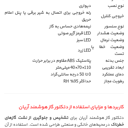
نوع نصب
دیواری
رله خروجی برای اتصال به شیر برقی یا پنل اعلام
خروجی کنترل
حریق
نوع سنسور
نیمه‌هادی حساس به گاز
وضعیت هشدار
LED قرمز آژیر صوتی
وضعیت نرمال
LED سبز
وضعیت خطا یا
LED زرد
تست
جنس بدنه
پلاستیک ABS مقاوم در برابر حرارت
ابعاد تقریبی
110×70×40 میلی‌متر
دمای عملکرد
0 تا 50 درجه سانتی‌گراد
رطوبت مجاز
حداکثر 95٪ RH
کاربردها و مزایای استفاده از دتکتور گاز هوشمند آریان
دتکتور گاز هوشمند آریان برای
تشخیص و جلوگیری از نشت گازهای
خطرناک
در محیط‌های خانگی و صنعتی طراحی شده است. استفاده از آن