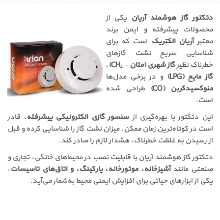
دتکتور گاز هوشمند آریان
یکی از
محصولات پیشرفته و ایمن برند
معتبر
آریان الکتریک
است که برای
شناسایی سریع نشت گازهای
خطرناک نظیر
گاز شهری (متان – CH₄)
،
گاز مایع (LPG)
و در برخی مدل‌ها
منوکسیدکربن (CO)
طراحی شده
است.
این دتکتور با بهره‌گیری از
سنسور گازی الکترونیکی پیشرفته
، قادر
است در کوتاه‌ترین زمان ممکن، میزان نشت گاز را شناسایی کرده و قبل
از رسیدن به غلظت خطرناک، هشدار لازم را صادر کند.
دتکتور گاز هوشمند آریان با قابلیت نصب در محیط‌های خانگی، تجاری و
صنعتی مانند
آشپزخانه، موتورخانه، پارکینگ، و اتاق‌های تاسیسات
،
یکی از ابزارهای حیاتی برای افزایش ایمنی محیط به‌شمار می‌آید.