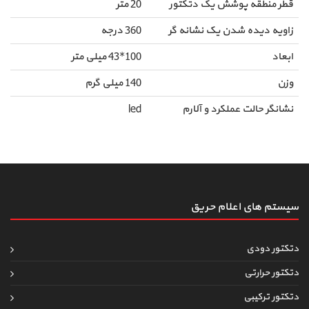
قطر منطقه پوشش یک دتکتور
20 متر
زاویه دیده شدن یک نشانه گر
360 درجه
ابعاد
100*43 میلی متر
وزن
140 میلی گرم
نشانگر حالت عملکرد و آلارم
led
سیستم های اعلام حریق
دتکتور دودی
دتکتور حرارتی
دتکتور ترکیبی