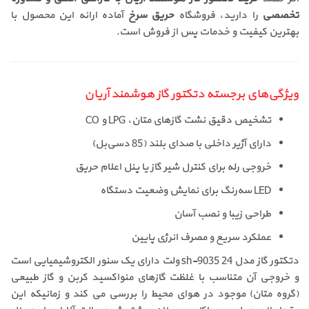
تخصصی
را دارید، فروشگاه
حریق سرخ
آماده ارائه این محصول با
بهترین کیفیت و خدمات پس از فروش است.
ویژگی‌های برجسته دتکتور گاز هوشمند آریان
تشخیص دقیق نشت گازهای متان، LPG و CO
دارای آژیر داخلی با صدای بلند (85 دسی‌بل)
خروجی رله برای کنترل شیر گاز یا پنل اعلام حریق
LED سه‌رنگ برای نمایش وضعیت دستگاه
طراحی زیبا و نصب آسان
عملکرد سریع و مصرف انرژی پایین
دتکتور گاز مدل sh-9035 24 ولت دارای یک سنور الکتروشیمیایی است
و خروجی آن متناسب با غلظت گازهای منواکسید کربن و گاز طبیعی
(گروه متان) موجود در هوای محیط را بررسی می کند و زمانیکه این