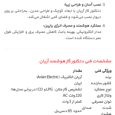
نصب آسان و طراحی زیبا:
دتکتور گاز آریان با ابعاد کوچک و طراحی مدرن، به‌راحتی بر روی
دیوار نصب می‌شود و فضای کمی اشغال می‌کند.
عملکرد هوشمند و مصرف انرژی پایین:
مدار الکترونیکی بهینه باعث کاهش مصرف برق و افزایش طول
عمر دستگاه شده است.
مشخصات فنی دتکتور گاز هوشمند آریان
ویژگی فنی
مقدار
برند
آریان الکتریک (Arian Electric)
کشور سازنده
ایران
نوع عملکرد
تشخیص گاز متان، LPG و CO (در برخی مدل‌ها)
ولتاژ کاری
220 ولت AC
توان مصرفی
کمتر از 3 وات
شدت صدای
حدود 85 دسی‌بل
هشدار