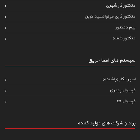
دتکتور گاز شهری
دتکتور گازی مونواکسید کربن
بیم دتکتور
دتکتور شعله
سیستم های اطفاءحریق
اسپرینکلر (پاشنده)
کپسول پودری
کپسول co
برند و شرکت های تولید کننده