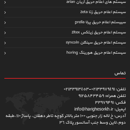
سیستم های اعلام حریق آریان arian
سیستم اعلام حریق زتا zeta
سییستم اعلام حریق پرلا prella
سیستم اعلام حریق زیتکس zitex
سیستم اعلام حریق سینکلن syncoln
سیستم اعلام حریق هورینگ horing
تماس
تلفن: ٠٢١٣٣٩٧٩٤٩١-٠٢١٣٣٩١٣٤٥٣
تلفن همراه: ۹۱۲۵۸۴۳۴۵۹
فکس: ۳۳۹۷۹۴۹۱
ایمیل: info@harighesorkh.ir
آدرس: خ لاله زار جنوبی ١٠٠ متر بالاتر کوچه تاطر دهقان، پاساژ ١١٠،طبقه
دوم،لاین وسط جنب آسانسور پلاک ٣٦