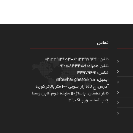
تماس
تلفن: ٠٢١٣٣٩٧٩٤٩١-٠٢١٣٣٩١٣٤٥٣
تلفن همراه: ۹۱۲۵۸۴۳۴۵۹
فکس: ۳۳۹۷۹۴۹۱
ایمیل: info@harighesorkh.ir
آدرس: خ لاله زار جنوبی ١٠٠ متر بالاتر کوچه
تاطر دهقان، پاساژ ١١٠،طبقه دوم،لاین وسط
جنب آسانسور پلاک ٣٦