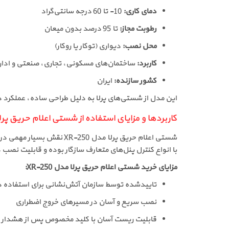
دمای کاری:
10- تا 60 درجه سانتی‌گراد
رطوبت مجاز:
تا 95 درصد بدون میعان
محل نصب:
دیواری (توکار یا روکار)
کاربرد:
ساختمان‌های مسکونی، تجاری، صنعتی و ادار
کشور سازنده:
ایران
این مدل از شستی‌های پرلا به دلیل طراحی ساده، عملکرد دق
کاربردها و مزایای استفاده از شستی اعلام حریق پرلا مدل
شستی اعلام حریق پرلا مدل XR-250 نقش بسیار مهمی در سیستم‌های هشدار ایفا می‌کند و برای
با انواع کنترل پنل‌های متعارف سازگار بوده و قابلیت نصب 
مزایای خرید شستی اعلام حریق پرلا مدل XR-250:
تاییدشده توسط سازمان آتش‌نشانی برای استفاده د
نصب سریع و آسان در مسیرهای خروج اضطراری
قابلیت ریست آسان با کلید مخصوص پس از هشدار