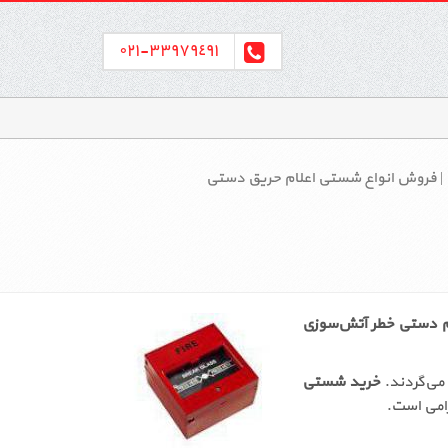
٣٣٩٧٩٤٩١-٠٢١
| فروش انواع شستی اعلام حریق دستی
م دستی خطر آتش‌سوزی
می‌گردند.
خرید شستی
زامی است.