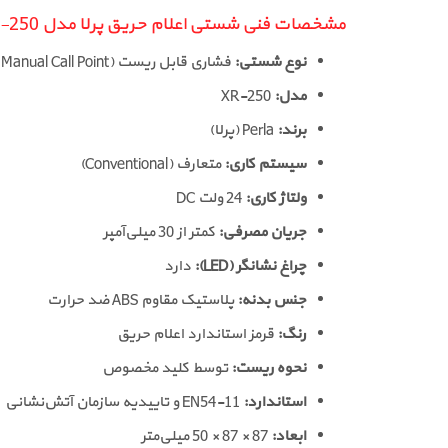
مشخصات فنی شستی اعلام حریق پرلا مدل XR-250
نوع شستی:
فشاری قابل ریست (Resettable Manual Call Point)
مدل:
XR-250
برند:
Perla (پرلا)
سیستم کاری:
متعارف (Conventional)
ولتاژ کاری:
24 ولت DC
جریان مصرفی:
کمتر از 30 میلی‌آمپر
چراغ نشانگر (LED):
دارد
جنس بدنه:
پلاستیک مقاوم ABS ضد حرارت
رنگ:
قرمز استاندارد اعلام حریق
نحوه ریست:
توسط کلید مخصوص
استاندارد:
EN54-11 و تاییدیه سازمان آتش‌نشانی
ابعاد:
87 × 87 × 50 میلی‌متر