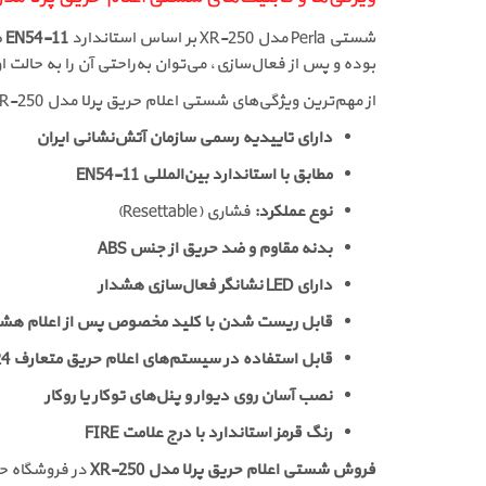
شستی Perla مدل XR-250 بر اساس استاندارد
EN54-11
ط
بوده و پس از فعال‌سازی، می‌توان به‌راحتی آن را به حالت او
از مهم‌ترین ویژگی‌های شستی اعلام حریق پرلا مدل XR-250 می‌توان به موارد زیر اشاره کرد:
دارای تاییدیه رسمی سازمان آتش‌نشانی ایران
مطابق با استاندارد بین‌المللی EN54-11
نوع عملکرد:
فشاری (Resettable)
بدنه مقاوم و ضد حریق از جنس ABS
دارای LED نشانگر فعال‌سازی هشدار
قابل ریست شدن با کلید مخصوص پس از اعلام هشد
قابل استفاده در سیستم‌های اعلام حریق متعارف 24 ولت
نصب آسان روی دیوار و پنل‌های توکار یا روکار
رنگ قرمز استاندارد با درج علامت FIRE
فروش شستی اعلام حریق پرلا مدل XR-250
در فروشگاه حر