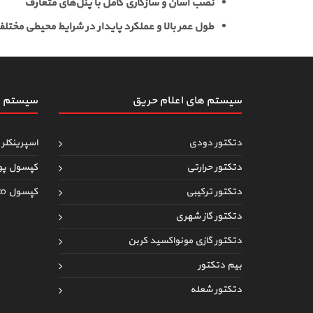
نصب آسان و سازگاری کامل با پنل‌های متعارف
طول عمر بالا و عملکرد پایدار در شرایط محیطی مختل
سیستم های اعلام حریق
سیستم ه
دتکتور دودی
اسپرینکلر 
دتکتور حرارتی
کپسول پو
دتکتور ترکیبی
کپسول co
دتکتور گاز شهری
دتکتور گازی مونواکسید کربن
بیم دتکتور
دتکتور شعله