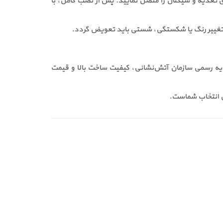
اً در ارتفاع 1.4 متر از کف) نصب کرده، سپس سیم‌های تغذیه و سیگنال را متصل نمایید. پس از نصب کامل، با
 تغییر رنگ یا شکستگی، شستی باید تعویض گردد.
ن مدل با تاییدیه رسمی سازمان آتش‌نشانی، کیفیت ساخت بالا و قیمت
 انتخاب شماست.