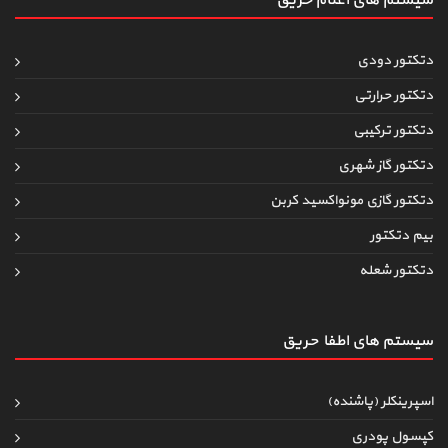
سیستم های اعلام حریق
دتکتور دودی
دتکتور حرارتی
دتکتور ترکیبی
دتکتور گاز شهری
دتکتور گازی مونواکسید کربن
بیم دتکتور
دتکتور شعله
سیستم های اطفاءحریق
اسپرینکلر (پاشنده)
کپسول پودری